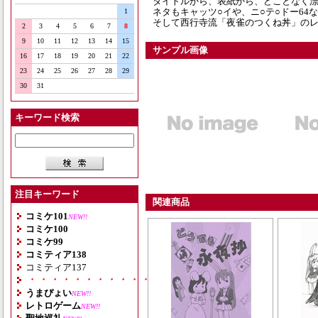
タイトルから、表紙から、どことなく
ネタもキャッツ○イや、ニ○テ○ドー64
1
そして西行寺流「夜雀のつくね丼」のレ
2
3
4
5
6
7
8
9
10
11
12
13
14
15
サンプル画像
16
17
18
19
20
21
22
23
24
25
26
27
28
29
30
31
キーワード検索
注目キーワード
関連商品
コミケ101
NEW!!
コミケ100
コミケ99
コミティア138
コミティア137
・・・・・・・・・・・・・・・・・・・
うまぴょい
NEW!!
レトロゲーム
NEW!!