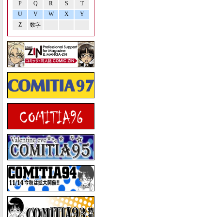
P
Q
R
S
T
U
V
W
X
Y
Z
数字