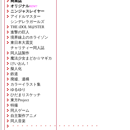
商業誌
オリジナル
NEW!!
ニンジャスレイヤー
アイドルマスター
シンデレラガールズ
THE iDOL M@STER
進撃の巨人
境界線上のホライゾン
東日本大震災
チャリティー同人誌
同人誌製作
魔法少女まどか☆マギカ
けいおん！
擬人化
鉄道
廃墟、遺構
カラーイラスト集
ゆるゆり
ひだまりスケッチ
東方Project
特撮
同人ゲーム
自主製作アニメ
同人音楽
・・・・・・・・・・・・・・・・・・・