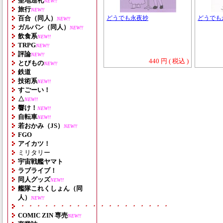
聖地巡礼
NEW!!
旅行
NEW!!
百合（同人）
どうでも永夜抄
どうでも
NEW!!
ガルパン（同人）
NEW!!
飲食系
NEW!!
TRPG
NEW!!
評論
NEW!!
440 円 ( 税込 )
とびもの
NEW!!
鉄道
技術系
NEW!!
すごーい！
△
NEW!!
響け！
NEW!!
自転車
NEW!!
若おかみ（JS）
NEW!!
FGO
アイカツ！
ミリタリー
宇宙戦艦ヤマト
ラブライブ！
同人グッズ
NEW!!
艦隊これくしょん（同
人）
NEW!!
・・・・・・・・・・・・・・・・・・・
COMIC ZIN 専売
NEW!!