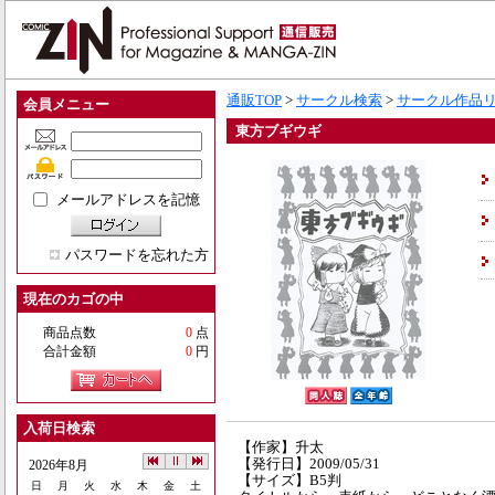
通販TOP
>
サークル検索
>
サークル作品
会員メニュー
東方ブギウギ
メールアドレスを記憶
パスワードを忘れた方
現在のカゴの中
商品点数
0
点
合計金額
0
円
入荷日検索
【作家】升太
【発行日】2009/05/31
2026年8月
【サイズ】B5判
日
月
火
水
木
金
土