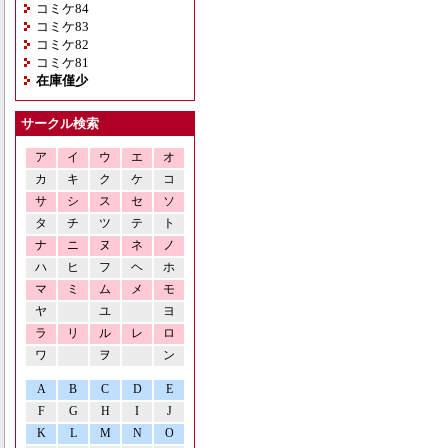
コミケ84
コミケ83
コミケ82
コミケ81
在庫僅少
サークル検索
ア
イ
ウ
エ
オ
カ
キ
ク
ケ
コ
サ
シ
ス
セ
ソ
タ
チ
ツ
テ
ト
ナ
ニ
ヌ
ネ
ノ
ハ
ヒ
フ
ヘ
ホ
マ
ミ
ム
メ
モ
ヤ
ユ
ヨ
ラ
リ
ル
レ
ロ
ワ
ヲ
ン
A
B
C
D
E
F
G
H
I
J
K
L
M
N
O