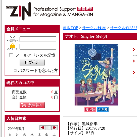
通販TOP
>
サークル検索
>
サークル作品
会員メニュー
ナオト、Sing for Me!(3)
メールアドレスを記憶
パスワードを忘れた方
現在のカゴの中
商品点数
0
点
合計金額
0
円
入荷日検索
【作家】黒城裕季
【発行日】2017/08/20
2026年8月
【サイズ】B5判
日
月
火
水
木
金
土