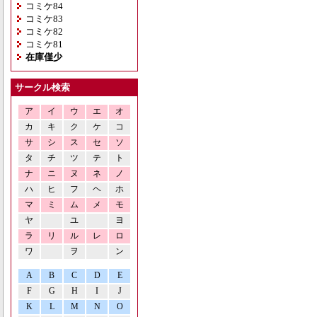
コミケ84
コミケ83
コミケ82
コミケ81
在庫僅少
サークル検索
ア
イ
ウ
エ
オ
カ
キ
ク
ケ
コ
サ
シ
ス
セ
ソ
タ
チ
ツ
テ
ト
ナ
ニ
ヌ
ネ
ノ
ハ
ヒ
フ
ヘ
ホ
マ
ミ
ム
メ
モ
ヤ
ユ
ヨ
ラ
リ
ル
レ
ロ
ワ
ヲ
ン
A
B
C
D
E
F
G
H
I
J
K
L
M
N
O