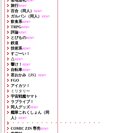
聖地巡礼
NEW!!
旅行
NEW!!
百合（同人）
NEW!!
ガルパン（同人）
NEW!!
飲食系
NEW!!
TRPG
NEW!!
評論
NEW!!
とびもの
NEW!!
鉄道
技術系
NEW!!
すごーい！
△
NEW!!
響け！
NEW!!
自転車
NEW!!
若おかみ（JS）
NEW!!
FGO
アイカツ！
ミリタリー
宇宙戦艦ヤマト
ラブライブ！
同人グッズ
NEW!!
艦隊これくしょん（同
人）
NEW!!
・・・・・・・・・・・・・・・・・・・
COMIC ZIN 専売
NEW!!