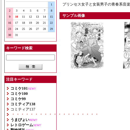
プリンセス女子と女装男子の青春系音楽漫
1
2
3
4
5
6
7
8
サンプル画像
9
10
11
12
13
14
15
16
17
18
19
20
21
22
23
24
25
26
27
28
29
30
31
キーワード検索
注目キーワード
コミケ101
NEW!!
コミケ100
コミケ99
コミティア138
コミティア137
・・・・・・・・・・・・・・・・・・・
うまぴょい
NEW!!
レトロゲーム
NEW!!