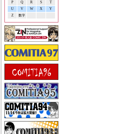
P
Q
R
S
T
U
V
W
X
Y
Z
数字