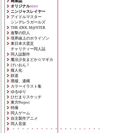
商業誌
オリジナル
NEW!!
ニンジャスレイヤー
アイドルマスター
シンデレラガールズ
THE iDOL M@STER
進撃の巨人
境界線上のホライゾン
東日本大震災
チャリティー同人誌
同人誌製作
魔法少女まどか☆マギカ
けいおん！
擬人化
鉄道
廃墟、遺構
カラーイラスト集
ゆるゆり
ひだまりスケッチ
東方Project
特撮
同人ゲーム
自主製作アニメ
同人音楽
・・・・・・・・・・・・・・・・・・・