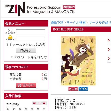
通販TOP
>
サークル検索
>
サークル作品
会員メニュー
INST ILLUST GIRLS
メールアドレスを記憶
パスワードを忘れた方
現在のカゴの中
商品点数
0
点
合計金額
0
円
入荷日検索
【作家】すいこ
【発行日】2018/03/25
2026年8月
【サイズ】B5判
日
月
火
水
木
金
土