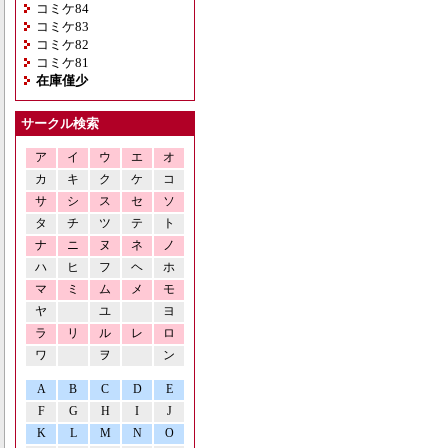
コミケ84
コミケ83
コミケ82
コミケ81
在庫僅少
サークル検索
ア
イ
ウ
エ
オ
カ
キ
ク
ケ
コ
サ
シ
ス
セ
ソ
タ
チ
ツ
テ
ト
ナ
ニ
ヌ
ネ
ノ
ハ
ヒ
フ
ヘ
ホ
マ
ミ
ム
メ
モ
ヤ
ユ
ヨ
ラ
リ
ル
レ
ロ
ワ
ヲ
ン
A
B
C
D
E
F
G
H
I
J
K
L
M
N
O