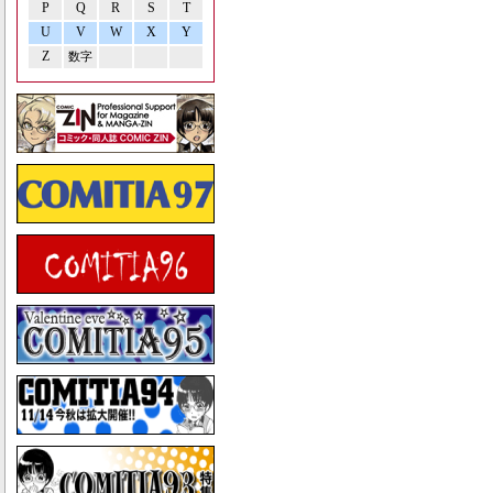
P
Q
R
S
T
U
V
W
X
Y
Z
数字