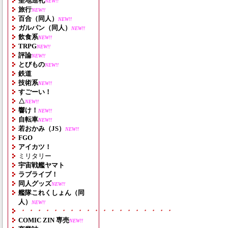
聖地巡礼
NEW!!
旅行
NEW!!
百合（同人）
NEW!!
ガルパン（同人）
NEW!!
飲食系
NEW!!
TRPG
NEW!!
評論
NEW!!
とびもの
NEW!!
鉄道
技術系
NEW!!
すごーい！
△
NEW!!
響け！
NEW!!
自転車
NEW!!
若おかみ（JS）
NEW!!
FGO
アイカツ！
ミリタリー
宇宙戦艦ヤマト
ラブライブ！
同人グッズ
NEW!!
艦隊これくしょん（同
人）
NEW!!
・・・・・・・・・・・・・・・・・・・
COMIC ZIN 専売
NEW!!