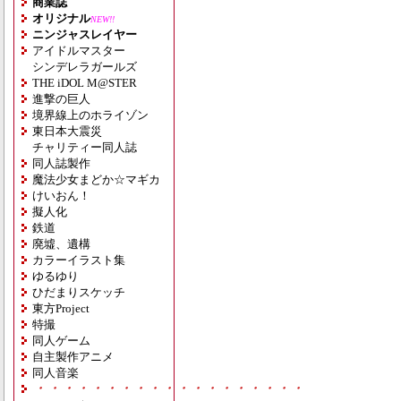
商業誌
オリジナル
NEW!!
ニンジャスレイヤー
アイドルマスター
シンデレラガールズ
THE iDOL M@STER
進撃の巨人
境界線上のホライゾン
東日本大震災
チャリティー同人誌
同人誌製作
魔法少女まどか☆マギカ
けいおん！
擬人化
鉄道
廃墟、遺構
カラーイラスト集
ゆるゆり
ひだまりスケッチ
東方Project
特撮
同人ゲーム
自主製作アニメ
同人音楽
・・・・・・・・・・・・・・・・・・・