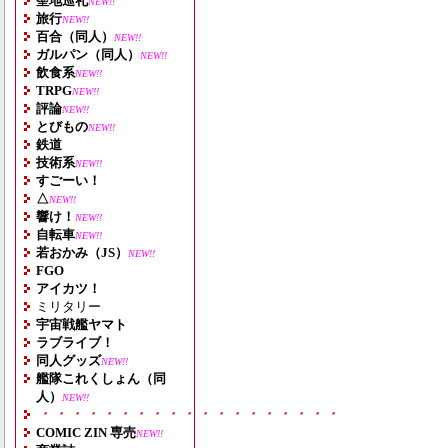
聖地巡礼
NEW!!
旅行
NEW!!
百合（同人）
NEW!!
ガルパン（同人）
NEW!!
飲食系
NEW!!
TRPG
NEW!!
評論
NEW!!
とびもの
NEW!!
鉄道
技術系
NEW!!
すごーい！
△
NEW!!
響け！
NEW!!
自転車
NEW!!
若おかみ（JS）
NEW!!
FGO
アイカツ！
ミリタリー
宇宙戦艦ヤマト
ラブライブ！
同人グッズ
NEW!!
艦隊これくしょん（同
人）
NEW!!
・・・・・・・・・・・・・・・・・・・
COMIC ZIN 専売
NEW!!