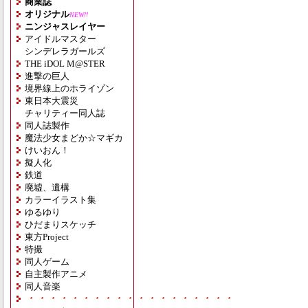
商業誌
オリジナル
NEW!!
ニンジャスレイヤー
アイドルマスター
シンデレラガールズ
THE iDOL M@STER
進撃の巨人
境界線上のホライゾン
東日本大震災
チャリティー同人誌
同人誌製作
魔法少女まどか☆マギカ
けいおん！
擬人化
鉄道
廃墟、遺構
カラーイラスト集
ゆるゆり
ひだまりスケッチ
東方Project
特撮
同人ゲーム
自主製作アニメ
同人音楽
・・・・・・・・・・・・・・・・・・・