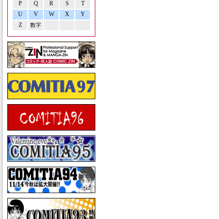
P
Q
R
S
T
U
V
W
X
Y
Z
数字