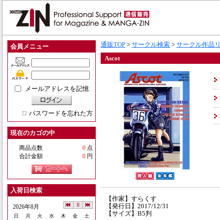
通販TOP
>
サークル検索
>
サークル作品
会員メニュー
Ascot
メールアドレスを記憶
パスワードを忘れた方
現在のカゴの中
商品点数
0
点
合計金額
0
円
入荷日検索
【作家】すらくす
【発行日】2017/12/31
2026年8月
【サイズ】B5判
日
月
火
水
木
金
土