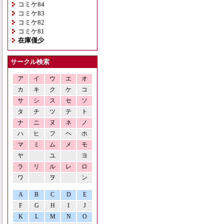
コミケ84
コミケ83
コミケ82
コミケ81
在庫僅少
サークル検索
ア
イ
ウ
エ
オ
カ
キ
ク
ケ
コ
サ
シ
ス
セ
ソ
タ
チ
ツ
テ
ト
ナ
ニ
ヌ
ネ
ノ
ハ
ヒ
フ
ヘ
ホ
マ
ミ
ム
メ
モ
ヤ
ユ
ヨ
ラ
リ
ル
レ
ロ
ワ
ヲ
ン
A
B
C
D
E
F
G
H
I
J
K
L
M
N
O