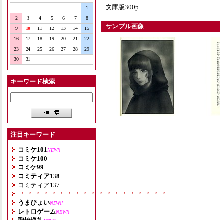
文庫版300p
1
2
3
4
5
6
7
8
サンプル画像
9
10
11
12
13
14
15
16
17
18
19
20
21
22
23
24
25
26
27
28
29
30
31
キーワード検索
注目キーワード
コミケ101
NEW!!
コミケ100
コミケ99
コミティア138
コミティア137
・・・・・・・・・・・・・・・・・・・
うまぴょい
NEW!!
レトロゲーム
NEW!!