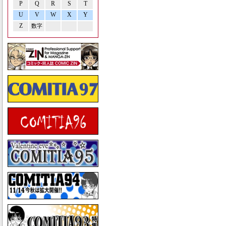
P
Q
R
S
T
U
V
W
X
Y
Z
数字