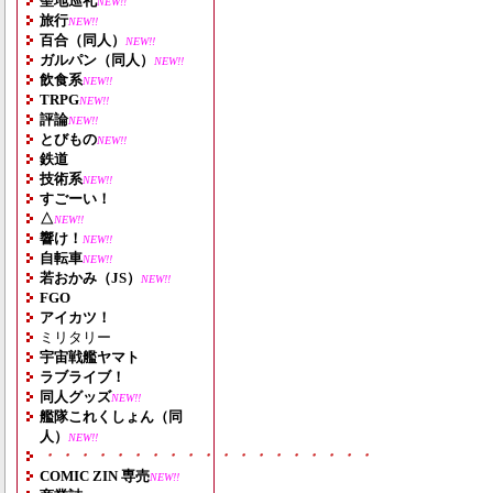
聖地巡礼
NEW!!
旅行
NEW!!
百合（同人）
NEW!!
ガルパン（同人）
NEW!!
飲食系
NEW!!
TRPG
NEW!!
評論
NEW!!
とびもの
NEW!!
鉄道
技術系
NEW!!
すごーい！
△
NEW!!
響け！
NEW!!
自転車
NEW!!
若おかみ（JS）
NEW!!
FGO
アイカツ！
ミリタリー
宇宙戦艦ヤマト
ラブライブ！
同人グッズ
NEW!!
艦隊これくしょん（同
人）
NEW!!
・・・・・・・・・・・・・・・・・・・
COMIC ZIN 専売
NEW!!