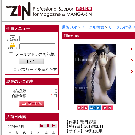
通販TOP
>
サークル検索
>
サークル作品
会員メニュー
Illumina
メールアドレスを記憶
パスワードを忘れた方
現在のカゴの中
商品点数
0
点
合計金額
0
円
入荷日検索
【作家】瑞田多理
【発行日】2018/02/11
2026年8月
【サイズ】A6判(文庫)
日
月
火
水
木
金
土