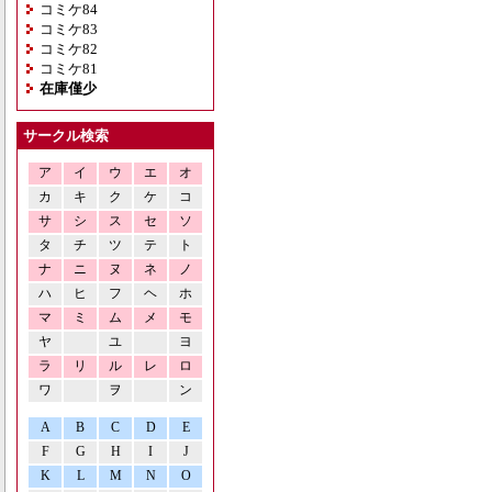
コミケ84
コミケ83
コミケ82
コミケ81
在庫僅少
サークル検索
ア
イ
ウ
エ
オ
カ
キ
ク
ケ
コ
サ
シ
ス
セ
ソ
タ
チ
ツ
テ
ト
ナ
ニ
ヌ
ネ
ノ
ハ
ヒ
フ
ヘ
ホ
マ
ミ
ム
メ
モ
ヤ
ユ
ヨ
ラ
リ
ル
レ
ロ
ワ
ヲ
ン
A
B
C
D
E
F
G
H
I
J
K
L
M
N
O