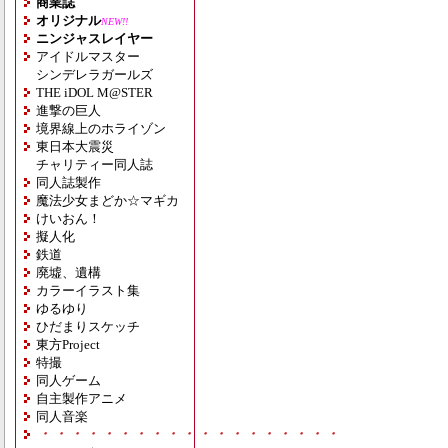
商業誌
オリジナル
NEW!!
ニンジャスレイヤー
アイドルマスター
シンデレラガールズ
THE iDOL M@STER
進撃の巨人
境界線上のホライゾン
東日本大震災
チャリティー同人誌
同人誌製作
魔法少女まどか☆マギカ
けいおん！
擬人化
鉄道
廃墟、遺構
カラーイラスト集
ゆるゆり
ひだまりスケッチ
東方Project
特撮
同人ゲーム
自主製作アニメ
同人音楽
・・・・・・・・・・・・・・・・・・・