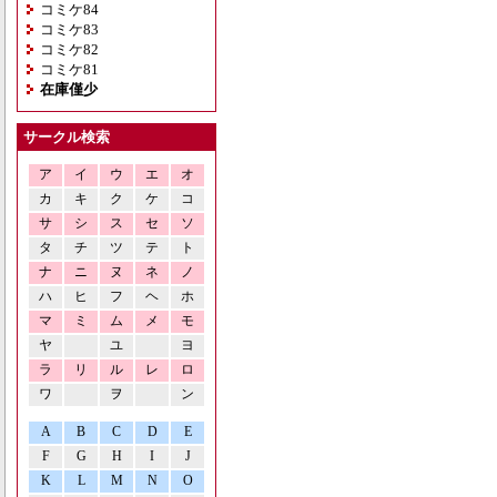
コミケ84
コミケ83
コミケ82
コミケ81
在庫僅少
サークル検索
ア
イ
ウ
エ
オ
カ
キ
ク
ケ
コ
サ
シ
ス
セ
ソ
タ
チ
ツ
テ
ト
ナ
ニ
ヌ
ネ
ノ
ハ
ヒ
フ
ヘ
ホ
マ
ミ
ム
メ
モ
ヤ
ユ
ヨ
ラ
リ
ル
レ
ロ
ワ
ヲ
ン
A
B
C
D
E
F
G
H
I
J
K
L
M
N
O