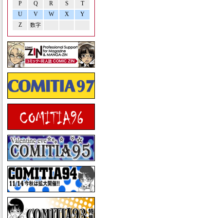
P
Q
R
S
T
U
V
W
X
Y
Z
数字