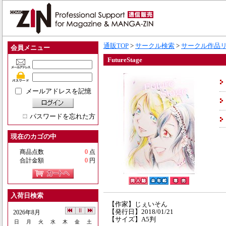
通販TOP
>
サークル検索
>
サークル作品
会員メニュー
FutureStage
メールアドレスを記憶
パスワードを忘れた方
現在のカゴの中
商品点数
0
点
合計金額
0
円
入荷日検索
【作家】じぇいそん
【発行日】2018/01/21
2026年8月
【サイズ】A5判
日
月
火
水
木
金
土