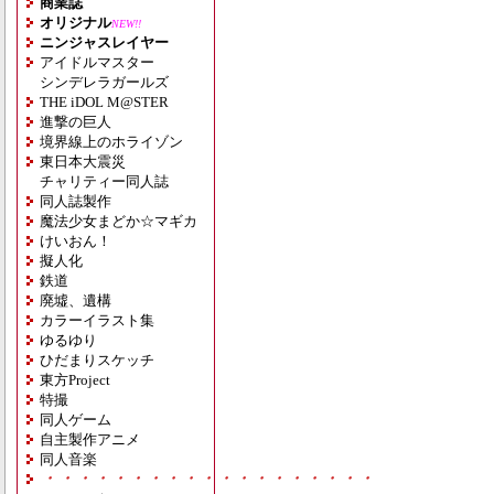
商業誌
オリジナル
NEW!!
ニンジャスレイヤー
アイドルマスター
シンデレラガールズ
THE iDOL M@STER
進撃の巨人
境界線上のホライゾン
東日本大震災
チャリティー同人誌
同人誌製作
魔法少女まどか☆マギカ
けいおん！
擬人化
鉄道
廃墟、遺構
カラーイラスト集
ゆるゆり
ひだまりスケッチ
東方Project
特撮
同人ゲーム
自主製作アニメ
同人音楽
・・・・・・・・・・・・・・・・・・・