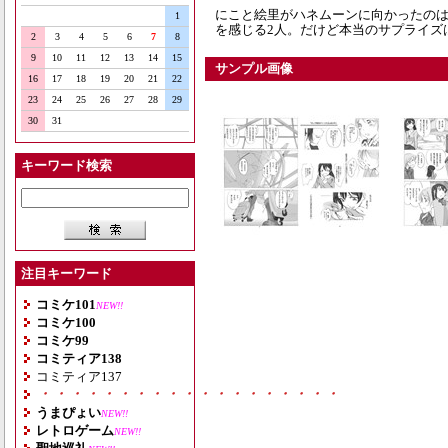
にこと絵里がハネムーンに向かったの
1
を感じる2人。だけど本当のサプライズ
2
3
4
5
6
7
8
9
10
11
12
13
14
15
サンプル画像
16
17
18
19
20
21
22
23
24
25
26
27
28
29
30
31
キーワード検索
注目キーワード
コミケ101
NEW!!
コミケ100
コミケ99
コミティア138
コミティア137
・・・・・・・・・・・・・・・・・・・
うまぴょい
NEW!!
レトロゲーム
NEW!!