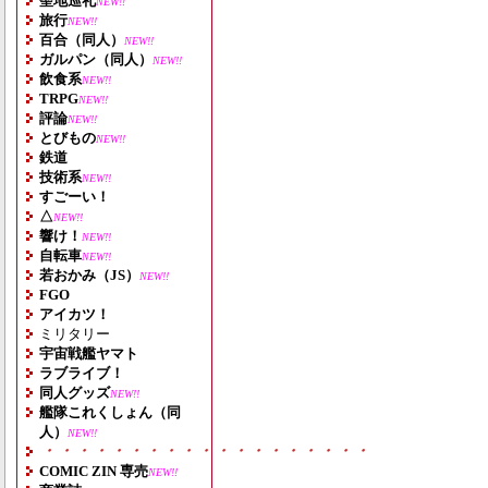
聖地巡礼
NEW!!
旅行
NEW!!
百合（同人）
NEW!!
ガルパン（同人）
NEW!!
飲食系
NEW!!
TRPG
NEW!!
評論
NEW!!
とびもの
NEW!!
鉄道
技術系
NEW!!
すごーい！
△
NEW!!
響け！
NEW!!
自転車
NEW!!
若おかみ（JS）
NEW!!
FGO
アイカツ！
ミリタリー
宇宙戦艦ヤマト
ラブライブ！
同人グッズ
NEW!!
艦隊これくしょん（同
人）
NEW!!
・・・・・・・・・・・・・・・・・・・
COMIC ZIN 専売
NEW!!