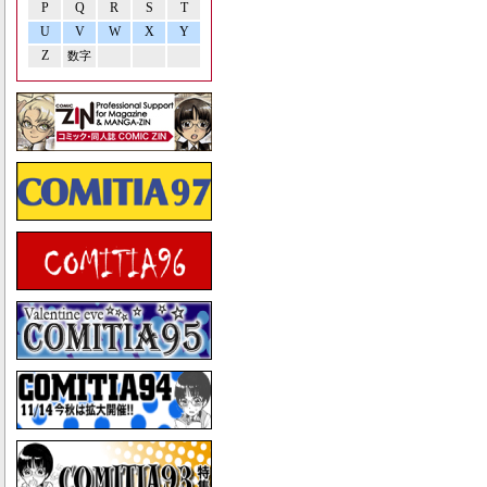
P
Q
R
S
T
U
V
W
X
Y
Z
数字