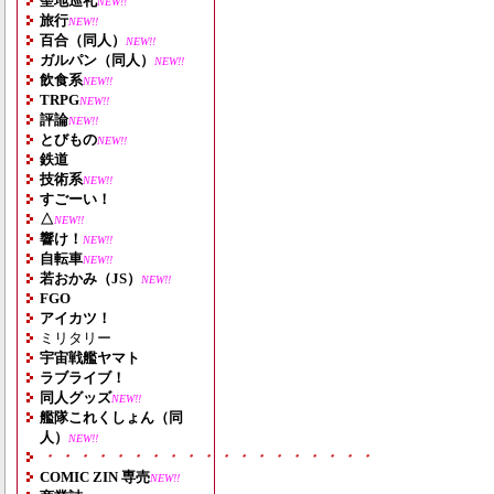
聖地巡礼
NEW!!
旅行
NEW!!
百合（同人）
NEW!!
ガルパン（同人）
NEW!!
飲食系
NEW!!
TRPG
NEW!!
評論
NEW!!
とびもの
NEW!!
鉄道
技術系
NEW!!
すごーい！
△
NEW!!
響け！
NEW!!
自転車
NEW!!
若おかみ（JS）
NEW!!
FGO
アイカツ！
ミリタリー
宇宙戦艦ヤマト
ラブライブ！
同人グッズ
NEW!!
艦隊これくしょん（同
人）
NEW!!
・・・・・・・・・・・・・・・・・・・
COMIC ZIN 専売
NEW!!