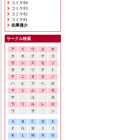
コミケ84
コミケ83
コミケ82
コミケ81
在庫僅少
サークル検索
ア
イ
ウ
エ
オ
カ
キ
ク
ケ
コ
サ
シ
ス
セ
ソ
タ
チ
ツ
テ
ト
ナ
ニ
ヌ
ネ
ノ
ハ
ヒ
フ
ヘ
ホ
マ
ミ
ム
メ
モ
ヤ
ユ
ヨ
ラ
リ
ル
レ
ロ
ワ
ヲ
ン
A
B
C
D
E
F
G
H
I
J
K
L
M
N
O