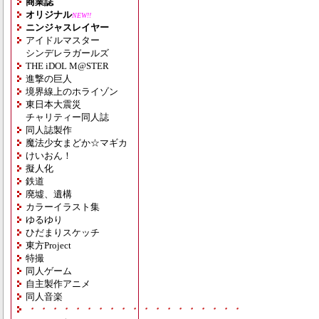
商業誌
オリジナル
NEW!!
ニンジャスレイヤー
アイドルマスター
シンデレラガールズ
THE iDOL M@STER
進撃の巨人
境界線上のホライゾン
東日本大震災
チャリティー同人誌
同人誌製作
魔法少女まどか☆マギカ
けいおん！
擬人化
鉄道
廃墟、遺構
カラーイラスト集
ゆるゆり
ひだまりスケッチ
東方Project
特撮
同人ゲーム
自主製作アニメ
同人音楽
・・・・・・・・・・・・・・・・・・・