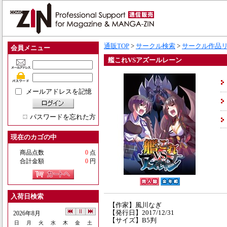
通販TOP
>
サークル検索
>
サークル作品
会員メニュー
艦これVSアズールレーン
メールアドレスを記憶
パスワードを忘れた方
現在のカゴの中
商品点数
0
点
合計金額
0
円
入荷日検索
【作家】風川なぎ
【発行日】2017/12/31
2026年8月
【サイズ】B5判
日
月
火
水
木
金
土