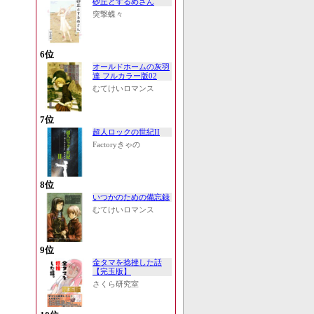
砂丘とするめさん
突撃蝶々
6位
オールドホームの灰羽
達 フルカラー版02
むてけいロマンス
7位
超人ロックの世紀II
Factoryきゃの
8位
いつかのための備忘録
むてけいロマンス
9位
金タマを捻挫した話
【完玉版】
さくら研究室