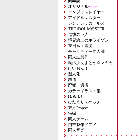
商業誌
オリジナル
NEW!!
ニンジャスレイヤー
アイドルマスター
シンデレラガールズ
THE iDOL M@STER
進撃の巨人
境界線上のホライゾン
東日本大震災
チャリティー同人誌
同人誌製作
魔法少女まどか☆マギカ
けいおん！
擬人化
鉄道
廃墟、遺構
カラーイラスト集
ゆるゆり
ひだまりスケッチ
東方Project
特撮
同人ゲーム
自主製作アニメ
同人音楽
・・・・・・・・・・・・・・