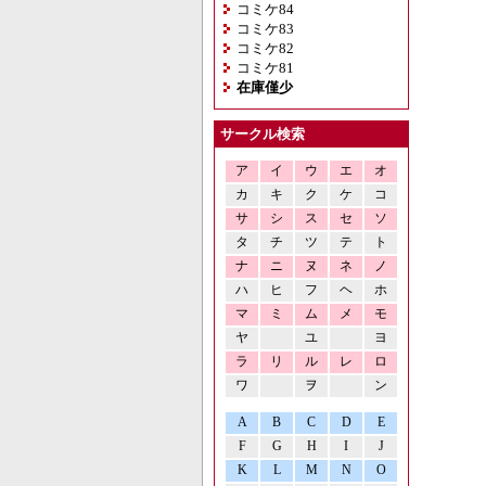
コミケ84
コミケ83
コミケ82
コミケ81
在庫僅少
サークル検索
ア
イ
ウ
エ
オ
カ
キ
ク
ケ
コ
サ
シ
ス
セ
ソ
タ
チ
ツ
テ
ト
ナ
ニ
ヌ
ネ
ノ
ハ
ヒ
フ
ヘ
ホ
マ
ミ
ム
メ
モ
ヤ
ユ
ヨ
ラ
リ
ル
レ
ロ
ワ
ヲ
ン
A
B
C
D
E
F
G
H
I
J
K
L
M
N
O