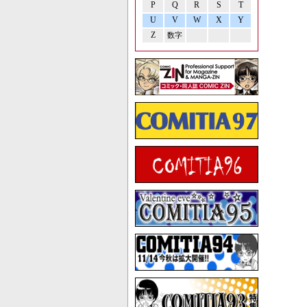
P
Q
R
S
T
U
V
W
X
Y
Z
数字