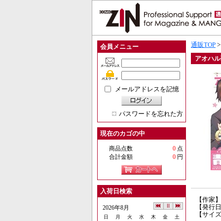
通販TOP
会員メニュー
アオハル
メールアドレスを記憶
パスワードを忘れた方
現在のカゴの中
商品点数
0
点
合計金額
0
円
入荷日検索
【作家
【発行日】
2026年8月
【サイズ
日
月
火
水
木
金
土