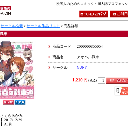
漫画人のためのコミック・同人誌プロフェッショナ
>
サークル検索
>
サークル作品リスト
> 商品詳細
戦車
商品コード
2000000355054
商品名
アオハル戦車
GUNP
サークル
1,210
円
(税込)
】さくらあかみ
2017/12/29
】A5判