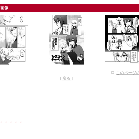
ル画像
このページの
[ 戻る ]
・・・・・