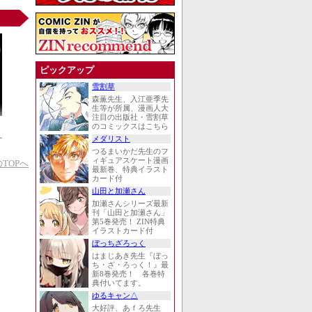
ピックアップ
雪割草
森薫先生、入江亜季先
生等が所属、漫画人大
注目の出版社・雪割草
のコミックスはこちら
メダリスト
つるまいかだ先生のフ
ィギュアスケート漫画
TOPへ
最新巻、特典イラスト
カード付
山田と加瀬さん
加瀬さんシリーズ最新
刊「山田と加瀬さん」
第5巻発売！ ZIN特典
イラストカード付
ぼっちざろっく
はまじあき先生『ぼっ
ち・ざ・ろっく！』最
新8巻発売！ 各巻特
典付いてます。
ゆるキャン△
大好評、あｆろ先生