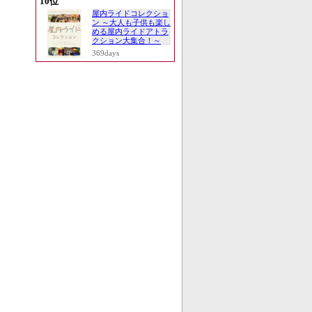
10位
屋内ライドコレクショ
ン ～大人も子供も楽し
める屋内ライドアトラ
クション大集合！～
369days