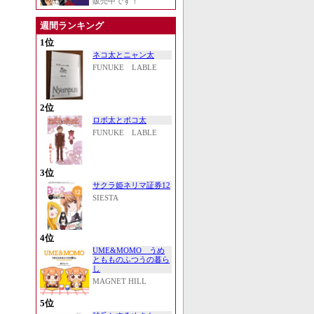
販売中です！
週間ランキング
1位
ネコ太とニャン太
FUNUKE LABLE
2位
ロボ太とポコ太
FUNUKE LABLE
3位
サクラ姫ネリマ証券12
SIESTA
4位
UME&MOMO うめ
ともものふつうの暮ら
し
MAGNET HILL
5位