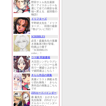
野田サトル先生最新
作！アイスホッケーを
通じて全ての挫折を祝
福へ変える、超回復の
物語1
ドリフターズ
平野耕太先生「ドリフ
ターズ」、待望の最新
7巻がついに刊行！
SCRIBBLES
必見！森薫先生の落書
き画集第3弾が登場。
特典は小冊子
「SCRIBBLES
color」！
ウマ娘 関連書籍
大注目シンデレラグレ
イやアンソロジーも発
売で一層盛り上がるウ
マ娘関連はこちら！
きらら作品の画集
美麗イラスト満載＆売
り切れ御免！ きらら
系作品の画集はこちら
です
ZINカードバインダー
森 薫先生・おがきちか
先生執筆、ZINオリジ
ナルカードバインダー