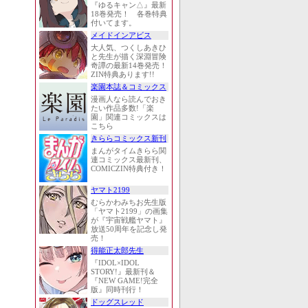
『ゆるキャン△』最新
18巻発売！ 各巻特典
付いてます。
メイドインアビス
大人気、つくしあきひ
と先生が描く深淵冒険
奇譚の最新14巻発売！
ZIN特典あります!!
楽園本誌＆コミックス
漫画人なら読んでおき
たい作品多数!「楽
園」関連コミックスは
こちら
きららコミックス新刊
まんがタイムきらら関
連コミックス最新刊、
COMICZIN特典付き！
ヤマト2199
むらかわみちお先生版
「ヤマト2199」の画集
が『宇宙戦艦ヤマト』
放送50周年を記念し発
売！
得能正太郎先生
『IDOL×IDOL
STORY!』最新刊＆
『NEW GAME!完全
版』同時刊行！
ドッグスレッド