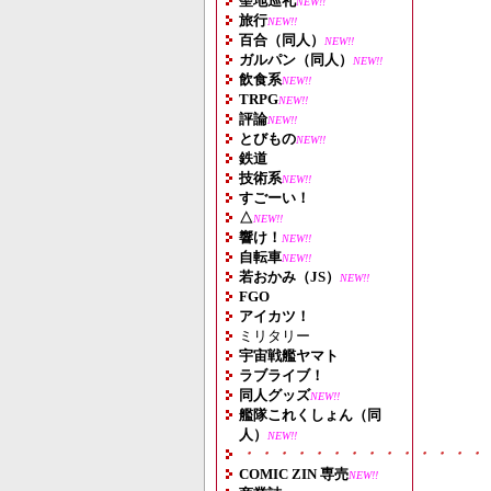
聖地巡礼
NEW!!
旅行
NEW!!
百合（同人）
NEW!!
ガルパン（同人）
NEW!!
飲食系
NEW!!
TRPG
NEW!!
評論
NEW!!
とびもの
NEW!!
鉄道
技術系
NEW!!
すごーい！
△
NEW!!
響け！
NEW!!
自転車
NEW!!
若おかみ（JS）
NEW!!
FGO
アイカツ！
ミリタリー
宇宙戦艦ヤマト
ラブライブ！
同人グッズ
NEW!!
艦隊これくしょん（同
人）
NEW!!
・・・・・・・・・・・・・・
COMIC ZIN 専売
NEW!!