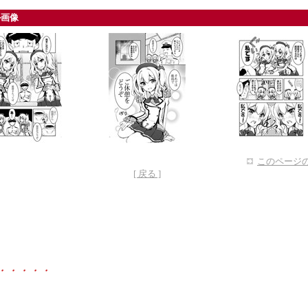
ル画像
このページの
[ 戻る ]
・・・・・