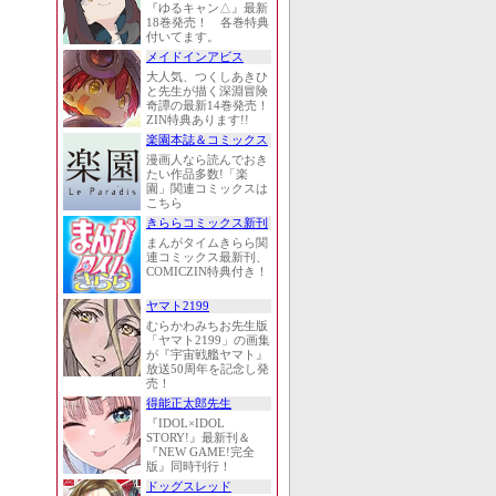
『ゆるキャン△』最新
18巻発売！ 各巻特典
付いてます。
メイドインアビス
大人気、つくしあきひ
と先生が描く深淵冒険
奇譚の最新14巻発売！
ZIN特典あります!!
楽園本誌＆コミックス
漫画人なら読んでおき
たい作品多数!「楽
園」関連コミックスは
こちら
きららコミックス新刊
まんがタイムきらら関
連コミックス最新刊、
COMICZIN特典付き！
ヤマト2199
むらかわみちお先生版
「ヤマト2199」の画集
が『宇宙戦艦ヤマト』
放送50周年を記念し発
売！
得能正太郎先生
『IDOL×IDOL
STORY!』最新刊＆
『NEW GAME!完全
版』同時刊行！
ドッグスレッド