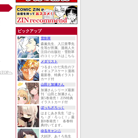
ピックアップ
雪割草
森薫先生、入江亜季先
生等が所属、漫画人大
注目の出版社・雪割草
のコミックスはこちら
メダリスト
つるまいかだ先生のフ
ィギュアスケート漫画
TOPへ
最新巻、特典イラスト
カード付
山田と加瀬さん
加瀬さんシリーズ最新
刊「山田と加瀬さん」
第5巻発売！ ZIN特典
イラストカード付
ぼっちざろっく
はまじあき先生『ぼっ
ち・ざ・ろっく！』最
新8巻発売！ 各巻特
典付いてます。
ゆるキャン△
大好評、あｆろ先生