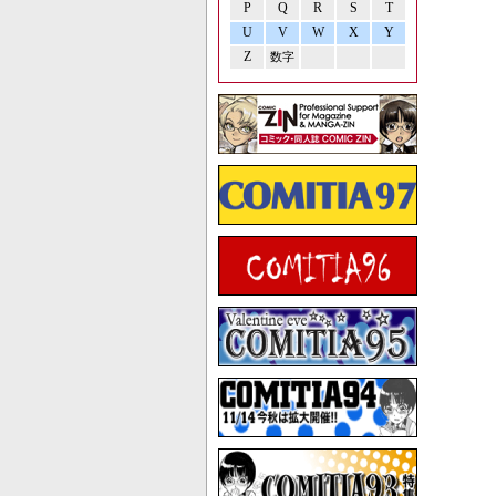
P
Q
R
S
T
U
V
W
X
Y
Z
数字