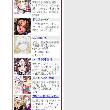
野田サトル先生最新
作！アイスホッケーを
通じて全ての挫折を祝
福へ変える、超回復の
物語1
ドリフターズ
平野耕太先生「ドリフ
ターズ」、待望の最新
7巻がついに刊行！
SCRIBBLES
必見！森薫先生の落書
き画集第3弾が登場。
特典は小冊子
「SCRIBBLES
color」！
ウマ娘 関連書籍
大注目シンデレラグレ
イやアンソロジーも発
売で一層盛り上がるウ
マ娘関連はこちら！
きらら作品の画集
美麗イラスト満載＆売
り切れ御免！ きらら
系作品の画集はこちら
です
ZINカードバインダー
森 薫先生・おがきちか
先生執筆、ZINオリジ
ナルカードバインダー