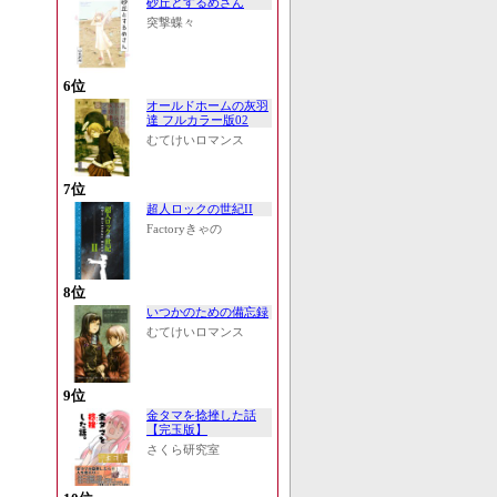
砂丘とするめさん
突撃蝶々
6位
オールドホームの灰羽
達 フルカラー版02
むてけいロマンス
7位
超人ロックの世紀II
Factoryきゃの
8位
いつかのための備忘録
むてけいロマンス
9位
金タマを捻挫した話
【完玉版】
さくら研究室