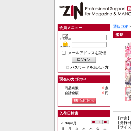
通販TOP
会員メニュー
艦祭
メールアドレスを記憶
パスワードを忘れた方
現在のカゴの中
商品点数
0
点
合計金額
0
円
入荷日検索
【作家
【発行日】
2026年8月
【サイズ
日
月
火
水
木
金
土