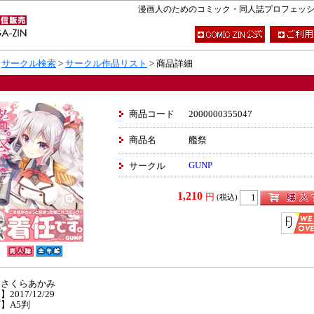
漫画人のためのコミック・同人誌プロフェッショナ
>
サークル検索
>
サークル作品リスト
> 商品詳細
商品コード
2000000355047
商品名
艦祭
GUNP
サークル
1,210
円
(税込)
】さくらあかみ
2017/12/29
】A5判