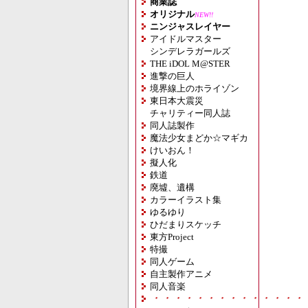
商業誌
オリジナル
NEW!!
ニンジャスレイヤー
アイドルマスター
シンデレラガールズ
THE iDOL M@STER
進撃の巨人
境界線上のホライゾン
東日本大震災
チャリティー同人誌
同人誌製作
魔法少女まどか☆マギカ
けいおん！
擬人化
鉄道
廃墟、遺構
カラーイラスト集
ゆるゆり
ひだまりスケッチ
東方Project
特撮
同人ゲーム
自主製作アニメ
同人音楽
・・・・・・・・・・・・・・