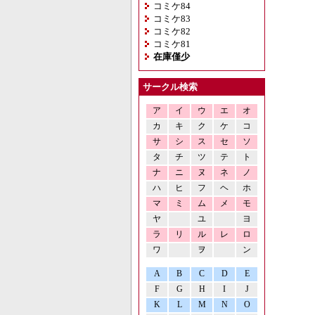
コミケ84
コミケ83
コミケ82
コミケ81
在庫僅少
サークル検索
ア
イ
ウ
エ
オ
カ
キ
ク
ケ
コ
サ
シ
ス
セ
ソ
タ
チ
ツ
テ
ト
ナ
ニ
ヌ
ネ
ノ
ハ
ヒ
フ
ヘ
ホ
マ
ミ
ム
メ
モ
ヤ
ユ
ヨ
ラ
リ
ル
レ
ロ
ワ
ヲ
ン
A
B
C
D
E
F
G
H
I
J
K
L
M
N
O