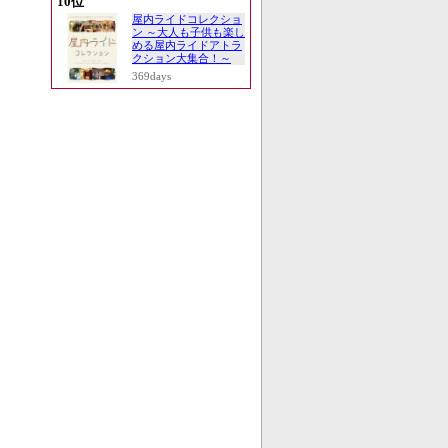
10位
屋内ライドコレクショ
ン ～大人も子供も楽し
める屋内ライドアトラ
クション大集合！～
369days