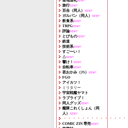
聖地巡礼
NEW!!
旅行
NEW!!
百合（同人）
NEW!!
ガルパン（同人）
NEW!!
飲食系
NEW!!
TRPG
NEW!!
評論
NEW!!
とびもの
NEW!!
鉄道
技術系
NEW!!
すごーい！
△
NEW!!
響け！
NEW!!
自転車
NEW!!
若おかみ（JS）
NEW!!
FGO
アイカツ！
ミリタリー
宇宙戦艦ヤマト
ラブライブ！
同人グッズ
NEW!!
艦隊これくしょん（同
人）
NEW!!
・・・・・・・・・・・・・・
COMIC ZIN 専売
NEW!!