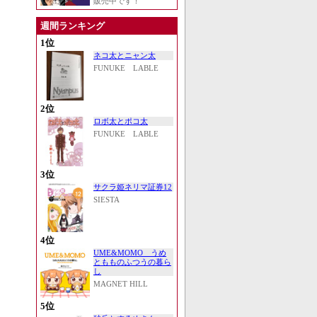
販売中です！
週間ランキング
1位
ネコ太とニャン太
FUNUKE LABLE
2位
ロボ太とポコ太
FUNUKE LABLE
3位
サクラ姫ネリマ証券12
SIESTA
4位
UME&MOMO うめ
ともものふつうの暮ら
し
MAGNET HILL
5位