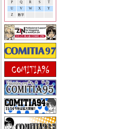
P
Q
R
S
T
U
V
W
X
Y
Z
数字