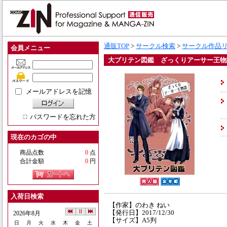
通販TOP
>
サークル検索
>
サークル作品
会員メニュー
大ブリテン図鑑 ざっくりアーサー王物
メールアドレスを記憶
パスワードを忘れた方
現在のカゴの中
商品点数
0
点
合計金額
0
円
入荷日検索
【作家】のわき ねい
【発行日】2017/12/30
2026年8月
【サイズ】A5判
日
月
火
水
木
金
土