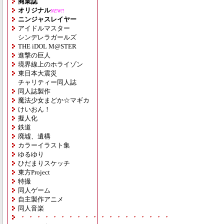
商業誌
オリジナル
NEW!!
ニンジャスレイヤー
アイドルマスター
シンデレラガールズ
THE iDOL M@STER
進撃の巨人
境界線上のホライゾン
東日本大震災
チャリティー同人誌
同人誌製作
魔法少女まどか☆マギカ
けいおん！
擬人化
鉄道
廃墟、遺構
カラーイラスト集
ゆるゆり
ひだまりスケッチ
東方Project
特撮
同人ゲーム
自主製作アニメ
同人音楽
・・・・・・・・・・・・・・・・・・・