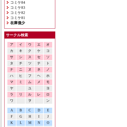
コミケ84
コミケ83
コミケ82
コミケ81
在庫僅少
サークル検索
ア
イ
ウ
エ
オ
カ
キ
ク
ケ
コ
サ
シ
ス
セ
ソ
タ
チ
ツ
テ
ト
ナ
ニ
ヌ
ネ
ノ
ハ
ヒ
フ
ヘ
ホ
マ
ミ
ム
メ
モ
ヤ
ユ
ヨ
ラ
リ
ル
レ
ロ
ワ
ヲ
ン
A
B
C
D
E
F
G
H
I
J
K
L
M
N
O