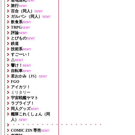
聖地巡礼
NEW!!
旅行
NEW!!
百合（同人）
NEW!!
ガルパン（同人）
NEW!!
飲食系
NEW!!
TRPG
NEW!!
評論
NEW!!
とびもの
NEW!!
鉄道
技術系
NEW!!
すごーい！
△
NEW!!
響け！
NEW!!
自転車
NEW!!
若おかみ（JS）
NEW!!
FGO
アイカツ！
ミリタリー
宇宙戦艦ヤマト
ラブライブ！
同人グッズ
NEW!!
艦隊これくしょん（同
人）
NEW!!
・・・・・・・・・・・・・・・・・・・
COMIC ZIN 専売
NEW!!