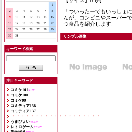
【サイズ】B5判
1
「ついったーでもいっしょ
2
3
4
5
6
7
8
んが、コンビニやスーパー
9
10
11
12
13
14
15
つ食品を紹介します!
16
17
18
19
20
21
22
23
24
25
26
27
28
29
30
31
サンプル画像
キーワード検索
注目キーワード
コミケ101
NEW!!
コミケ100
コミケ99
コミティア138
コミティア137
・・・・・・・・・・・・・・・・・・・
うまぴょい
NEW!!
レトロゲーム
NEW!!