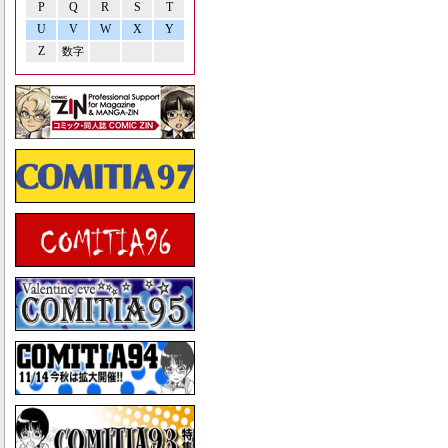
P
Q
R
S
T
U
V
W
X
Y
Z
数字