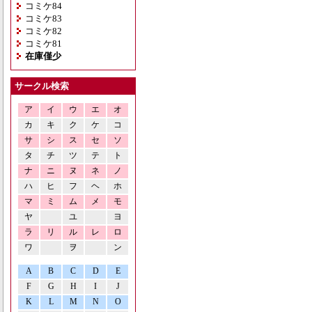
コミケ84
コミケ83
コミケ82
コミケ81
在庫僅少
サークル検索
ア
イ
ウ
エ
オ
カ
キ
ク
ケ
コ
サ
シ
ス
セ
ソ
タ
チ
ツ
テ
ト
ナ
ニ
ヌ
ネ
ノ
ハ
ヒ
フ
ヘ
ホ
マ
ミ
ム
メ
モ
ヤ
ユ
ヨ
ラ
リ
ル
レ
ロ
ワ
ヲ
ン
A
B
C
D
E
F
G
H
I
J
K
L
M
N
O