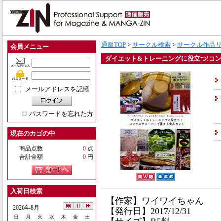
通販TOP
>
サークル検索
>
サークル作品
会員メニュー
ダイエット&トレーニングに役立つ!コ
メールアドレスを記憶
パスワードを忘れた方
現在のカゴの中
商品点数
0
点
合計金額
0
円
入荷日検索
【作家】ワイワイちゃん
2026年8月
【発行日】2017/12/31
日
月
火
水
木
金
土