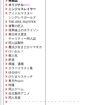
商業誌
オリジナル
NEW!!
ニンジャスレイヤー
アイドルマスター
シンデレラガールズ
THE iDOL M@STER
進撃の巨人
境界線上のホライゾン
東日本大震災
チャリティー同人誌
同人誌製作
魔法少女まどか☆マギカ
けいおん！
擬人化
鉄道
廃墟、遺構
カラーイラスト集
ゆるゆり
ひだまりスケッチ
東方Project
特撮
同人ゲーム
自主製作アニメ
同人音楽
・・・・・・・・・・・・・・・・・・・