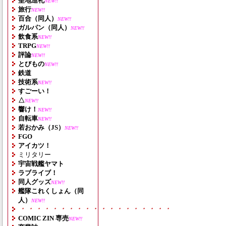
聖地巡礼
NEW!!
旅行
NEW!!
百合（同人）
NEW!!
ガルパン（同人）
NEW!!
飲食系
NEW!!
TRPG
NEW!!
評論
NEW!!
とびもの
NEW!!
鉄道
技術系
NEW!!
すごーい！
△
NEW!!
響け！
NEW!!
自転車
NEW!!
若おかみ（JS）
NEW!!
FGO
アイカツ！
ミリタリー
宇宙戦艦ヤマト
ラブライブ！
同人グッズ
NEW!!
艦隊これくしょん（同
人）
NEW!!
・・・・・・・・・・・・・・・・・・・
COMIC ZIN 専売
NEW!!