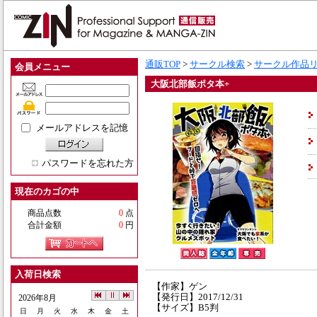
通販TOP
>
サークル検索
>
サークル作品
会員メニュー
大阪北部飯ポタ本+
メールアドレスを記憶
パスワードを忘れた方
現在のカゴの中
商品点数
0
点
合計金額
0
円
入荷日検索
【作家】ゲン
【発行日】2017/12/31
2026年8月
【サイズ】B5判
日
月
火
水
木
金
土