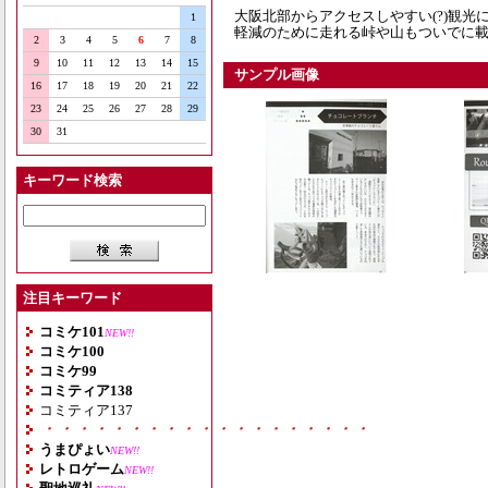
大阪北部からアクセスしやすい(?)観光
1
軽減のために走れる峠や山もついでに
2
3
4
5
6
7
8
9
10
11
12
13
14
15
サンプル画像
16
17
18
19
20
21
22
23
24
25
26
27
28
29
30
31
キーワード検索
注目キーワード
コミケ101
NEW!!
コミケ100
コミケ99
コミティア138
コミティア137
・・・・・・・・・・・・・・・・・・・
うまぴょい
NEW!!
レトロゲーム
NEW!!