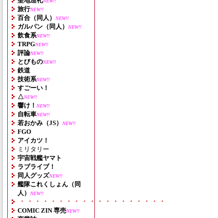
聖地巡礼
NEW!!
旅行
NEW!!
百合（同人）
NEW!!
ガルパン（同人）
NEW!!
飲食系
NEW!!
TRPG
NEW!!
評論
NEW!!
とびもの
NEW!!
鉄道
技術系
NEW!!
すごーい！
△
NEW!!
響け！
NEW!!
自転車
NEW!!
若おかみ（JS）
NEW!!
FGO
アイカツ！
ミリタリー
宇宙戦艦ヤマト
ラブライブ！
同人グッズ
NEW!!
艦隊これくしょん（同
人）
NEW!!
・・・・・・・・・・・・・・・・・・・
COMIC ZIN 専売
NEW!!