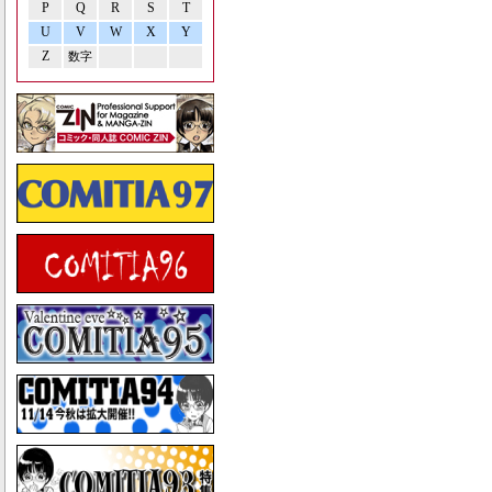
P
Q
R
S
T
U
V
W
X
Y
Z
数字