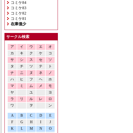
コミケ84
コミケ83
コミケ82
コミケ81
在庫僅少
サークル検索
ア
イ
ウ
エ
オ
カ
キ
ク
ケ
コ
サ
シ
ス
セ
ソ
タ
チ
ツ
テ
ト
ナ
ニ
ヌ
ネ
ノ
ハ
ヒ
フ
ヘ
ホ
マ
ミ
ム
メ
モ
ヤ
ユ
ヨ
ラ
リ
ル
レ
ロ
ワ
ヲ
ン
A
B
C
D
E
F
G
H
I
J
K
L
M
N
O