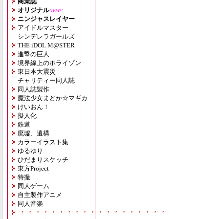
商業誌
オリジナル
NEW!!
ニンジャスレイヤー
アイドルマスター
シンデレラガールズ
THE iDOL M@STER
進撃の巨人
境界線上のホライゾン
東日本大震災
チャリティー同人誌
同人誌製作
魔法少女まどか☆マギカ
けいおん！
擬人化
鉄道
廃墟、遺構
カラーイラスト集
ゆるゆり
ひだまりスケッチ
東方Project
特撮
同人ゲーム
自主製作アニメ
同人音楽
・・・・・・・・・・・・・・・・・・・