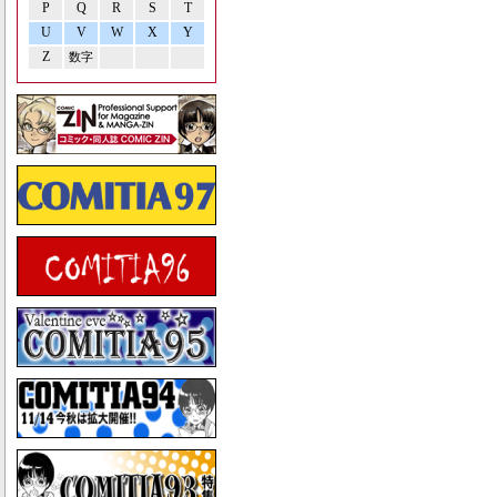
P
Q
R
S
T
U
V
W
X
Y
Z
数字