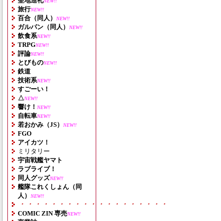
聖地巡礼
NEW!!
旅行
NEW!!
百合（同人）
NEW!!
ガルパン（同人）
NEW!!
飲食系
NEW!!
TRPG
NEW!!
評論
NEW!!
とびもの
NEW!!
鉄道
技術系
NEW!!
すごーい！
△
NEW!!
響け！
NEW!!
自転車
NEW!!
若おかみ（JS）
NEW!!
FGO
アイカツ！
ミリタリー
宇宙戦艦ヤマト
ラブライブ！
同人グッズ
NEW!!
艦隊これくしょん（同
人）
NEW!!
・・・・・・・・・・・・・・・・・・・
COMIC ZIN 専売
NEW!!