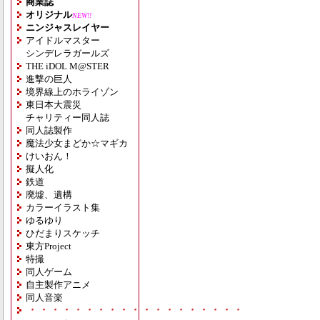
商業誌
オリジナル
NEW!!
ニンジャスレイヤー
アイドルマスター
シンデレラガールズ
THE iDOL M@STER
進撃の巨人
境界線上のホライゾン
東日本大震災
チャリティー同人誌
同人誌製作
魔法少女まどか☆マギカ
けいおん！
擬人化
鉄道
廃墟、遺構
カラーイラスト集
ゆるゆり
ひだまりスケッチ
東方Project
特撮
同人ゲーム
自主製作アニメ
同人音楽
・・・・・・・・・・・・・・・・・・・