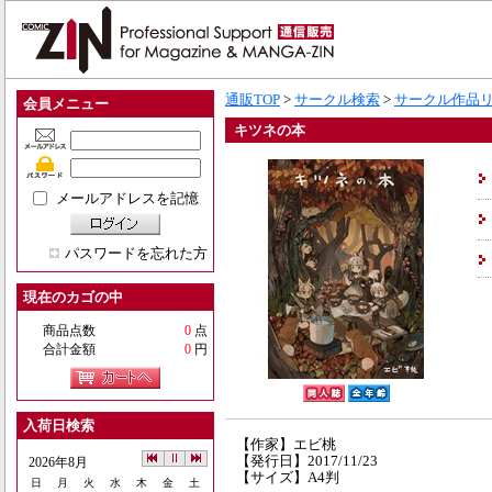
通販TOP
>
サークル検索
>
サークル作品
会員メニュー
キツネの本
メールアドレスを記憶
パスワードを忘れた方
現在のカゴの中
商品点数
0
点
合計金額
0
円
入荷日検索
【作家】エビ桃
【発行日】2017/11/23
2026年8月
【サイズ】A4判
日
月
火
水
木
金
土