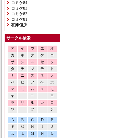
コミケ84
コミケ83
コミケ82
コミケ81
在庫僅少
サークル検索
ア
イ
ウ
エ
オ
カ
キ
ク
ケ
コ
サ
シ
ス
セ
ソ
タ
チ
ツ
テ
ト
ナ
ニ
ヌ
ネ
ノ
ハ
ヒ
フ
ヘ
ホ
マ
ミ
ム
メ
モ
ヤ
ユ
ヨ
ラ
リ
ル
レ
ロ
ワ
ヲ
ン
A
B
C
D
E
F
G
H
I
J
K
L
M
N
O