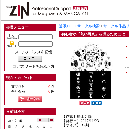
通販TOP
>
サークル検索
>
サークル作品
会員メニュー
初心者が『良い写真』を撮るためには
メールアドレスを記憶
パスワードを忘れた方
現在のカゴの中
商品点数
0
点
合計金額
0
円
入荷日検索
【作家】蛙山芳隆
【発行日】2017/11/23
2026年8月
【サイズ】B5判
日
月
火
水
木
金
土