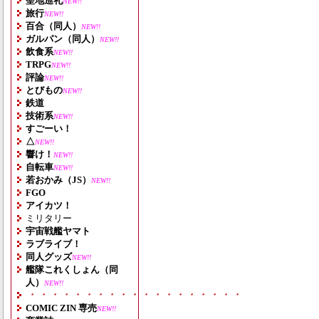
聖地巡礼
NEW!!
旅行
NEW!!
百合（同人）
NEW!!
ガルパン（同人）
NEW!!
飲食系
NEW!!
TRPG
NEW!!
評論
NEW!!
とびもの
NEW!!
鉄道
技術系
NEW!!
すごーい！
△
NEW!!
響け！
NEW!!
自転車
NEW!!
若おかみ（JS）
NEW!!
FGO
アイカツ！
ミリタリー
宇宙戦艦ヤマト
ラブライブ！
同人グッズ
NEW!!
艦隊これくしょん（同
人）
NEW!!
・・・・・・・・・・・・・・・・・・・
COMIC ZIN 専売
NEW!!