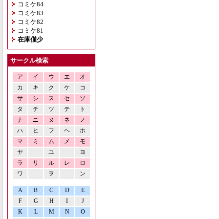
コミケ84
コミケ83
コミケ82
コミケ81
在庫僅少
サークル検索
ア
イ
ウ
エ
オ
カ
キ
ク
ケ
コ
サ
シ
ス
セ
ソ
タ
チ
ツ
テ
ト
ナ
ニ
ヌ
ネ
ノ
ハ
ヒ
フ
ヘ
ホ
マ
ミ
ム
メ
モ
ヤ
ユ
ヨ
ラ
リ
ル
レ
ロ
ワ
ヲ
ン
A
B
C
D
E
F
G
H
I
J
K
L
M
N
O