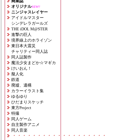
商業誌
オリジナル
NEW!!
ニンジャスレイヤー
アイドルマスター
シンデレラガールズ
THE iDOL M@STER
進撃の巨人
境界線上のホライゾン
東日本大震災
チャリティー同人誌
同人誌製作
魔法少女まどか☆マギカ
けいおん！
擬人化
鉄道
廃墟、遺構
カラーイラスト集
ゆるゆり
ひだまりスケッチ
東方Project
特撮
同人ゲーム
自主製作アニメ
同人音楽
・・・・・・・・・・・・・・・・・・・