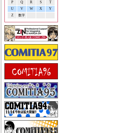
P
Q
R
S
T
U
V
W
X
Y
Z
数字