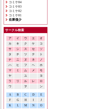
コミケ84
コミケ83
コミケ82
コミケ81
在庫僅少
サークル検索
ア
イ
ウ
エ
オ
カ
キ
ク
ケ
コ
サ
シ
ス
セ
ソ
タ
チ
ツ
テ
ト
ナ
ニ
ヌ
ネ
ノ
ハ
ヒ
フ
ヘ
ホ
マ
ミ
ム
メ
モ
ヤ
ユ
ヨ
ラ
リ
ル
レ
ロ
ワ
ヲ
ン
A
B
C
D
E
F
G
H
I
J
K
L
M
N
O