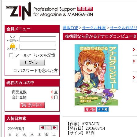
通販TOP
>
サークル検索
>
サークル作品
会員メニュー
技術部なら分かるアナログコンピュータ
メールアドレスを記憶
パスワードを忘れた方
現在のカゴの中
商品点数
0
点
合計金額
0
円
入荷日検索
【作家】AKIBAJIN
【発行日】2016/08/14
2026年8月
【サイズ】B5判
日
月
火
水
木
金
土