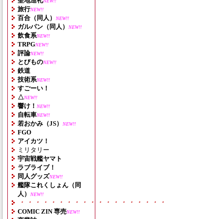
聖地巡礼
NEW!!
旅行
NEW!!
百合（同人）
NEW!!
ガルパン（同人）
NEW!!
飲食系
NEW!!
TRPG
NEW!!
評論
NEW!!
とびもの
NEW!!
鉄道
技術系
NEW!!
すごーい！
△
NEW!!
響け！
NEW!!
自転車
NEW!!
若おかみ（JS）
NEW!!
FGO
アイカツ！
ミリタリー
宇宙戦艦ヤマト
ラブライブ！
同人グッズ
NEW!!
艦隊これくしょん（同
人）
NEW!!
・・・・・・・・・・・・・・・・・・・
COMIC ZIN 専売
NEW!!