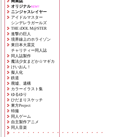
商業誌
オリジナル
NEW!!
ニンジャスレイヤー
アイドルマスター
シンデレラガールズ
THE iDOL M@STER
進撃の巨人
境界線上のホライゾン
東日本大震災
チャリティー同人誌
同人誌製作
魔法少女まどか☆マギカ
けいおん！
擬人化
鉄道
廃墟、遺構
カラーイラスト集
ゆるゆり
ひだまりスケッチ
東方Project
特撮
同人ゲーム
自主製作アニメ
同人音楽
・・・・・・・・・・・・・・・・・・・