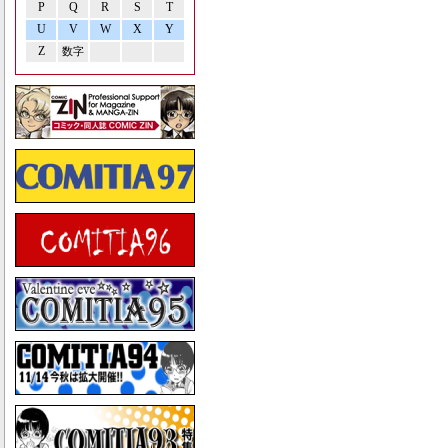
P
Q
R
S
T
U
V
W
X
Y
Z
数字