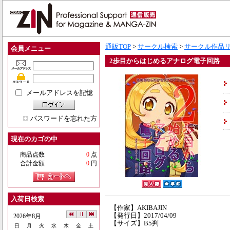
通販TOP
>
サークル検索
>
サークル作品
会員メニュー
2歩目からはじめるアナログ電子回路
メールアドレスを記憶
パスワードを忘れた方
現在のカゴの中
商品点数
0
点
合計金額
0
円
入荷日検索
【作家】AKIBAJIN
【発行日】2017/04/09
2026年8月
【サイズ】B5判
日
月
火
水
木
金
土