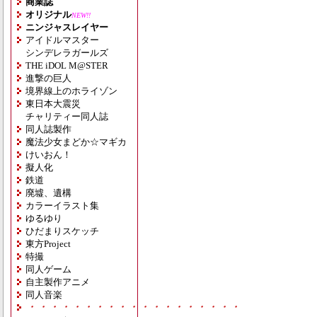
商業誌
オリジナル
NEW!!
ニンジャスレイヤー
アイドルマスター
シンデレラガールズ
THE iDOL M@STER
進撃の巨人
境界線上のホライゾン
東日本大震災
チャリティー同人誌
同人誌製作
魔法少女まどか☆マギカ
けいおん！
擬人化
鉄道
廃墟、遺構
カラーイラスト集
ゆるゆり
ひだまりスケッチ
東方Project
特撮
同人ゲーム
自主製作アニメ
同人音楽
・・・・・・・・・・・・・・・・・・・