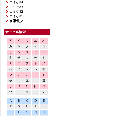
コミケ84
コミケ83
コミケ82
コミケ81
在庫僅少
サークル検索
ア
イ
ウ
エ
オ
カ
キ
ク
ケ
コ
サ
シ
ス
セ
ソ
タ
チ
ツ
テ
ト
ナ
ニ
ヌ
ネ
ノ
ハ
ヒ
フ
ヘ
ホ
マ
ミ
ム
メ
モ
ヤ
ユ
ヨ
ラ
リ
ル
レ
ロ
ワ
ヲ
ン
A
B
C
D
E
F
G
H
I
J
K
L
M
N
O