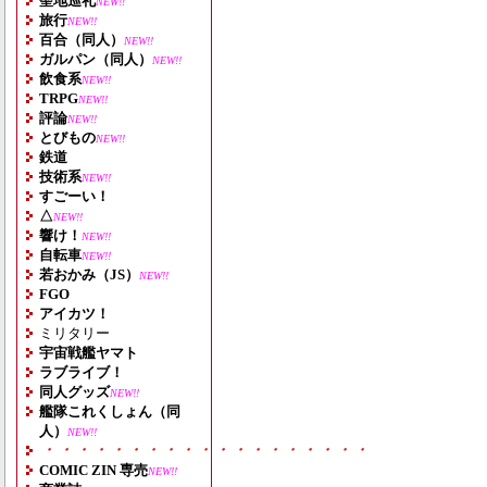
聖地巡礼
NEW!!
旅行
NEW!!
百合（同人）
NEW!!
ガルパン（同人）
NEW!!
飲食系
NEW!!
TRPG
NEW!!
評論
NEW!!
とびもの
NEW!!
鉄道
技術系
NEW!!
すごーい！
△
NEW!!
響け！
NEW!!
自転車
NEW!!
若おかみ（JS）
NEW!!
FGO
アイカツ！
ミリタリー
宇宙戦艦ヤマト
ラブライブ！
同人グッズ
NEW!!
艦隊これくしょん（同
人）
NEW!!
・・・・・・・・・・・・・・・・・・・
COMIC ZIN 専売
NEW!!