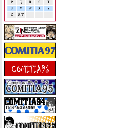
P
Q
R
S
T
U
V
W
X
Y
Z
数字