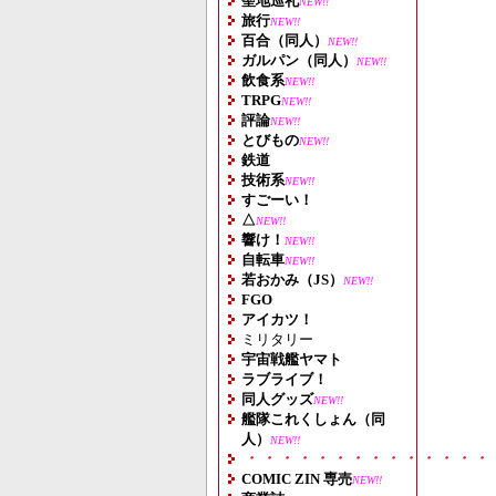
聖地巡礼
NEW!!
旅行
NEW!!
百合（同人）
NEW!!
ガルパン（同人）
NEW!!
飲食系
NEW!!
TRPG
NEW!!
評論
NEW!!
とびもの
NEW!!
鉄道
技術系
NEW!!
すごーい！
△
NEW!!
響け！
NEW!!
自転車
NEW!!
若おかみ（JS）
NEW!!
FGO
アイカツ！
ミリタリー
宇宙戦艦ヤマト
ラブライブ！
同人グッズ
NEW!!
艦隊これくしょん（同
人）
NEW!!
・・・・・・・・・・・・・・
COMIC ZIN 専売
NEW!!