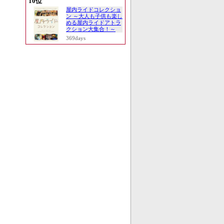
10位
屋内ライドコレクショ
ン ～大人も子供も楽し
める屋内ライドアトラ
クション大集合！～
369days