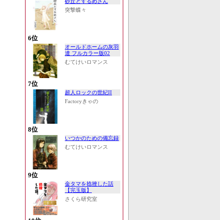
砂丘とするめさん
突撃蝶々
6位
オールドホームの灰羽
達 フルカラー版02
むてけいロマンス
7位
超人ロックの世紀II
Factoryきゃの
8位
いつかのための備忘録
むてけいロマンス
9位
金タマを捻挫した話
【完玉版】
さくら研究室