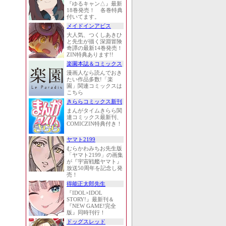
『ゆるキャン△』最新
18巻発売！ 各巻特典
付いてます。
メイドインアビス
大人気、つくしあきひ
と先生が描く深淵冒険
奇譚の最新14巻発売！
ZIN特典あります!!
楽園本誌＆コミックス
漫画人なら読んでおき
たい作品多数!「楽
園」関連コミックスは
こちら
きららコミックス新刊
まんがタイムきらら関
連コミックス最新刊、
COMICZIN特典付き！
ヤマト2199
むらかわみちお先生版
「ヤマト2199」の画集
が『宇宙戦艦ヤマト』
放送50周年を記念し発
売！
得能正太郎先生
『IDOL×IDOL
STORY!』最新刊＆
『NEW GAME!完全
版』同時刊行！
ドッグスレッド