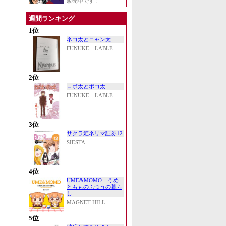
販売中です！
週間ランキング
1位
ネコ太とニャン太
FUNUKE LABLE
2位
ロボ太とポコ太
FUNUKE LABLE
3位
サクラ姫ネリマ証券12
SIESTA
4位
UME&MOMO うめ
ともものふつうの暮ら
し
MAGNET HILL
5位