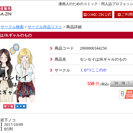
漫画人のためのコミック・同人誌プロフェッショナ
>
サークル検索
>
サークル作品リスト
> 商品詳細
はJKギャルのもの
商品コード
2000000344256
商品名
センセイはJKギャルのもの
くがつここのか
サークル
550
円
(税込)
】岩下ノコ
2017/10/09
】B5判