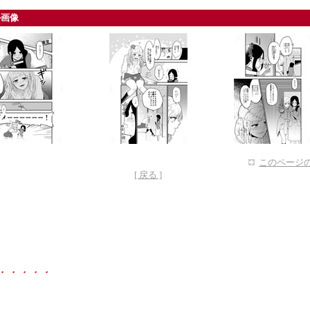
ル画像
このページの
[ 戻る ]
・・・・・