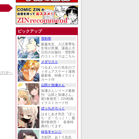
ピックアップ
雪割草
森薫先生、入江亜季先
生等が所属、漫画人大
注目の出版社・雪割草
のコミックスはこちら
メダリスト
つるまいかだ先生のフ
ィギュアスケート漫画
TOPへ
最新巻、特典イラスト
カード付
山田と加瀬さん
加瀬さんシリーズ最新
刊「山田と加瀬さん」
第5巻発売！ ZIN特典
イラストカード付
ぼっちざろっく
はまじあき先生『ぼっ
ち・ざ・ろっく！』最
新8巻発売！ 各巻特
典付いてます。
ゆるキャン△
大好評、あｆろ先生