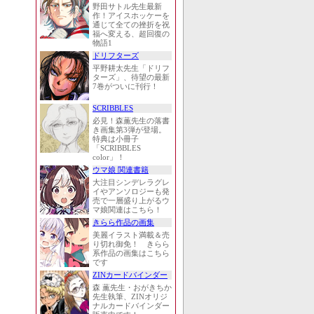
野田サトル先生最新
作！アイスホッケーを
通じて全ての挫折を祝
福へ変える、超回復の
物語1
ドリフターズ
平野耕太先生「ドリフ
ターズ」、待望の最新
7巻がついに刊行！
SCRIBBLES
必見！森薫先生の落書
き画集第3弾が登場。
特典は小冊子
「SCRIBBLES
color」！
ウマ娘 関連書籍
大注目シンデレラグレ
イやアンソロジーも発
売で一層盛り上がるウ
マ娘関連はこちら！
きらら作品の画集
美麗イラスト満載＆売
り切れ御免！ きらら
系作品の画集はこちら
です
ZINカードバインダー
森 薫先生・おがきちか
先生執筆、ZINオリジ
ナルカードバインダー