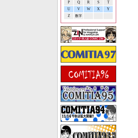
P
Q
R
S
T
U
V
W
X
Y
Z
数字