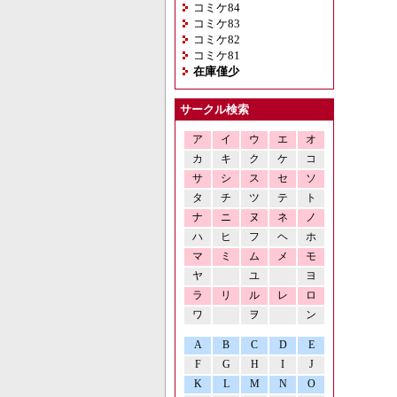
コミケ84
コミケ83
コミケ82
コミケ81
在庫僅少
サークル検索
ア
イ
ウ
エ
オ
カ
キ
ク
ケ
コ
サ
シ
ス
セ
ソ
タ
チ
ツ
テ
ト
ナ
ニ
ヌ
ネ
ノ
ハ
ヒ
フ
ヘ
ホ
マ
ミ
ム
メ
モ
ヤ
ユ
ヨ
ラ
リ
ル
レ
ロ
ワ
ヲ
ン
A
B
C
D
E
F
G
H
I
J
K
L
M
N
O