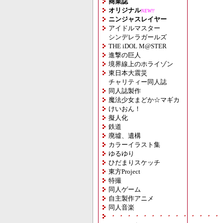
商業誌
オリジナル
NEW!!
ニンジャスレイヤー
アイドルマスター
シンデレラガールズ
THE iDOL M@STER
進撃の巨人
境界線上のホライゾン
東日本大震災
チャリティー同人誌
同人誌製作
魔法少女まどか☆マギカ
けいおん！
擬人化
鉄道
廃墟、遺構
カラーイラスト集
ゆるゆり
ひだまりスケッチ
東方Project
特撮
同人ゲーム
自主製作アニメ
同人音楽
・・・・・・・・・・・・・・