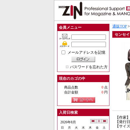
通販TOP
会員メニュー
センセイ
メールアドレスを記憶
パスワードを忘れた方
現在のカゴの中
商品点数
0
点
合計金額
0
円
入荷日検索
【作家
【発行日】
2026年8月
【サイズ
日
月
火
水
木
金
土