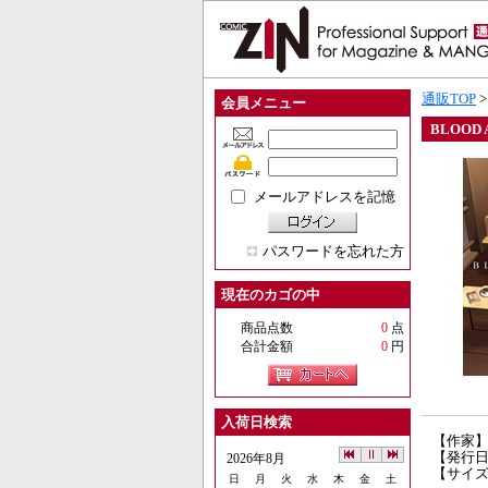
通販TOP
会員メニュー
BLOOD 
メールアドレスを記憶
パスワードを忘れた方
現在のカゴの中
商品点数
0
点
合計金額
0
円
入荷日検索
【作家
【発行日】
2026年8月
【サイズ
日
月
火
水
木
金
土