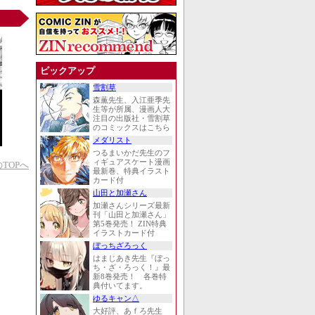
ピックアップ
雪割草
森薫先生、入江亜季先
生等が所属、漫画人大
注目の出版社・雪割草
のコミックスはこちら
メダリスト
つるまいかだ先生のフ
ィギュアスケート漫画
TOPへ
最新巻、特典イラスト
カード付
山田と加瀬さん
加瀬さんシリーズ最新
刊「山田と加瀬さん」
第5巻発売！ ZIN特典
イラストカード付
ぼっちざろっく
はまじあき先生『ぼっ
ち・ざ・ろっく！』最
新8巻発売！ 各巻特
典付いてます。
ゆるキャン△
大好評、あｆろ先生