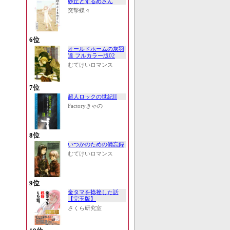
砂丘とするめさん
突撃蝶々
6位
オールドホームの灰羽
達 フルカラー版02
むてけいロマンス
7位
超人ロックの世紀II
Factoryきゃの
8位
いつかのための備忘録
むてけいロマンス
9位
金タマを捻挫した話
【完玉版】
さくら研究室