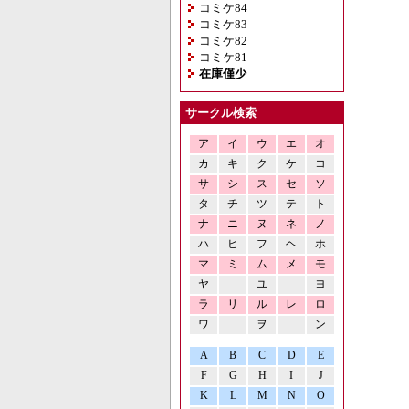
コミケ84
コミケ83
コミケ82
コミケ81
在庫僅少
サークル検索
ア
イ
ウ
エ
オ
カ
キ
ク
ケ
コ
サ
シ
ス
セ
ソ
タ
チ
ツ
テ
ト
ナ
ニ
ヌ
ネ
ノ
ハ
ヒ
フ
ヘ
ホ
マ
ミ
ム
メ
モ
ヤ
ユ
ヨ
ラ
リ
ル
レ
ロ
ワ
ヲ
ン
A
B
C
D
E
F
G
H
I
J
K
L
M
N
O