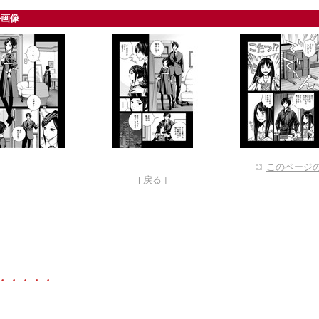
ル画像
このページの
[ 戻る ]
・・・・・