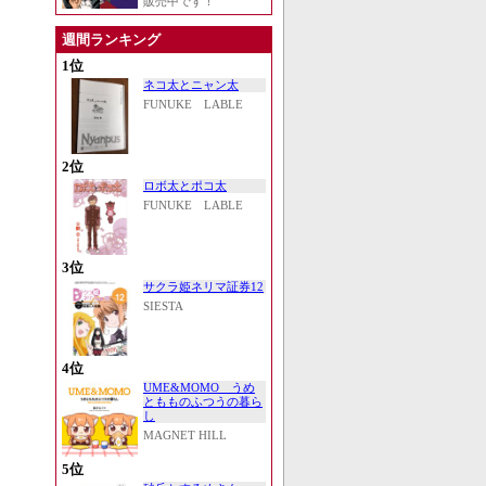
販売中です！
週間ランキング
1位
ネコ太とニャン太
FUNUKE LABLE
2位
ロボ太とポコ太
FUNUKE LABLE
3位
サクラ姫ネリマ証券12
SIESTA
4位
UME&MOMO うめ
ともものふつうの暮ら
し
MAGNET HILL
5位