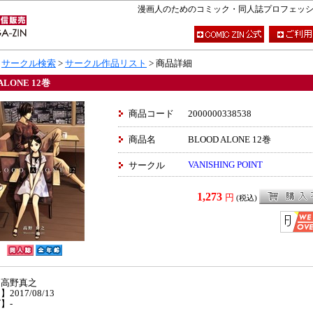
漫画人のためのコミック・同人誌プロフェッショナ
>
サークル検索
>
サークル作品リスト
> 商品詳細
ALONE 12巻
商品コード
2000000338538
商品名
BLOOD ALONE 12巻
VANISHING POINT
サークル
1,273
円
(税込)
】高野真之
2017/08/13
】-