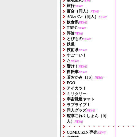
聖地巡礼
NEW!!
旅行
NEW!!
百合（同人）
NEW!!
ガルパン（同人）
NEW!!
飲食系
NEW!!
TRPG
NEW!!
評論
NEW!!
とびもの
NEW!!
鉄道
技術系
NEW!!
すごーい！
△
NEW!!
響け！
NEW!!
自転車
NEW!!
若おかみ（JS）
NEW!!
FGO
アイカツ！
ミリタリー
宇宙戦艦ヤマト
ラブライブ！
同人グッズ
NEW!!
艦隊これくしょん（同
人）
NEW!!
・・・・・・・・・・・・・・
COMIC ZIN 専売
NEW!!