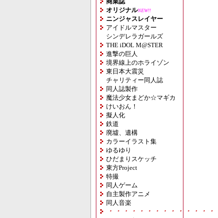
商業誌
オリジナル
NEW!!
ニンジャスレイヤー
アイドルマスター
シンデレラガールズ
THE iDOL M@STER
進撃の巨人
境界線上のホライゾン
東日本大震災
チャリティー同人誌
同人誌製作
魔法少女まどか☆マギカ
けいおん！
擬人化
鉄道
廃墟、遺構
カラーイラスト集
ゆるゆり
ひだまりスケッチ
東方Project
特撮
同人ゲーム
自主製作アニメ
同人音楽
・・・・・・・・・・・・・・