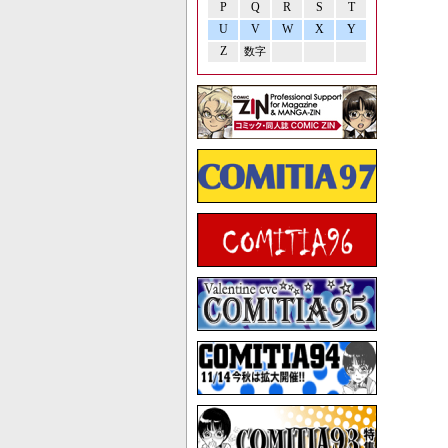
P
Q
R
S
T
U
V
W
X
Y
Z
数字