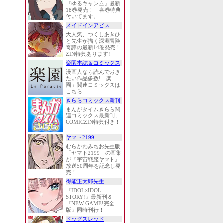
『ゆるキャン△』最新
18巻発売！ 各巻特典
付いてます。
メイドインアビス
大人気、つくしあきひ
と先生が描く深淵冒険
奇譚の最新14巻発売！
ZIN特典あります!!
楽園本誌＆コミックス
漫画人なら読んでおき
たい作品多数!「楽
園」関連コミックスは
こちら
きららコミックス新刊
まんがタイムきらら関
連コミックス最新刊、
COMICZIN特典付き！
ヤマト2199
むらかわみちお先生版
「ヤマト2199」の画集
が『宇宙戦艦ヤマト』
放送50周年を記念し発
売！
得能正太郎先生
『IDOL×IDOL
STORY!』最新刊＆
『NEW GAME!完全
版』同時刊行！
ドッグスレッド