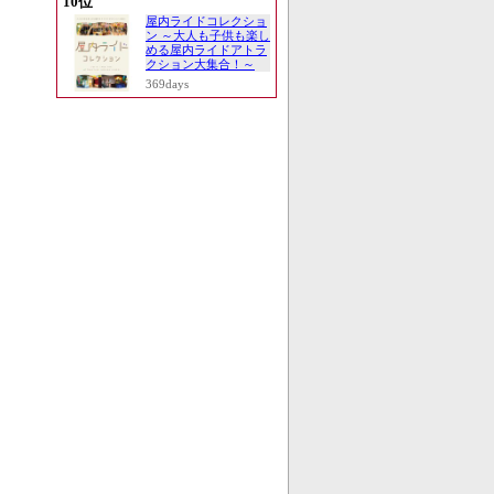
10位
屋内ライドコレクショ
ン ～大人も子供も楽し
める屋内ライドアトラ
クション大集合！～
369days