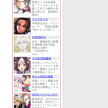
野田サトル先生最新
作！アイスホッケーを
通じて全ての挫折を祝
福へ変える、超回復の
物語1
ドリフターズ
平野耕太先生「ドリフ
ターズ」、待望の最新
7巻がついに刊行！
SCRIBBLES
必見！森薫先生の落書
き画集第3弾が登場。
特典は小冊子
「SCRIBBLES
color」！
ウマ娘 関連書籍
大注目シンデレラグレ
イやアンソロジーも発
売で一層盛り上がるウ
マ娘関連はこちら！
きらら作品の画集
美麗イラスト満載＆売
り切れ御免！ きらら
系作品の画集はこちら
です
ZINカードバインダー
森 薫先生・おがきちか
先生執筆、ZINオリジ
ナルカードバインダー