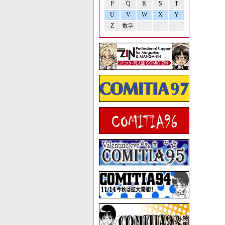
P
Q
R
S
T
U
V
W
X
Y
Z
数字