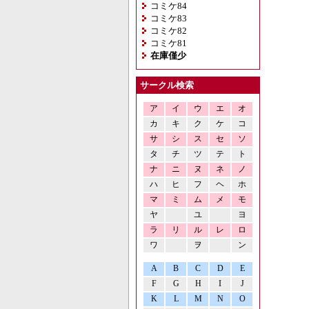
コミケ84
コミケ83
コミケ82
コミケ81
在庫僅少
サークル検索
ア
イ
ウ
エ
オ
カ
キ
ク
ケ
コ
サ
シ
ス
セ
ソ
タ
チ
ツ
テ
ト
ナ
ニ
ヌ
ネ
ノ
ハ
ヒ
フ
ヘ
ホ
マ
ミ
ム
メ
モ
ヤ
ユ
ヨ
ラ
リ
ル
レ
ロ
ワ
ヲ
ン
A
B
C
D
E
F
G
H
I
J
K
L
M
N
O