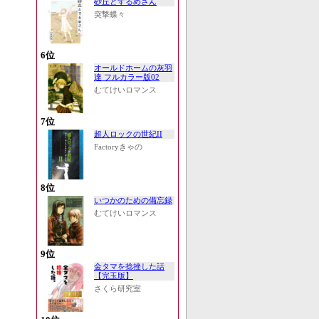
砂丘とするめさん
突撃蝶々
6位
オールドホームの灰羽
達 フルカラー版02
むてけいロマンス
7位
超人ロックの世紀II
Factoryきゃの
8位
いつかのための備忘録
むてけいロマンス
9位
金タマを捻挫した話
【完玉版】
さくら研究室