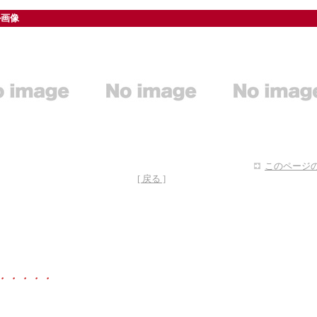
ル画像
このページの
[ 戻る ]
・・・・・