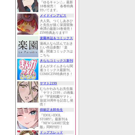
『ゆるキャン△』最新
18巻発売！ 各巻特典
付いてます。
メイドインアビス
大人気、つくしあきひ
と先生が描く深淵冒険
奇譚の最新14巻発売！
ZIN特典あります!!
楽園本誌＆コミックス
漫画人なら読んでおき
たい作品多数!「楽
園」関連コミックスは
こちら
きららコミックス新刊
まんがタイムきらら関
連コミックス最新刊、
COMICZIN特典付き！
ヤマト2199
むらかわみちお先生版
「ヤマト2199」の画集
が『宇宙戦艦ヤマト』
放送50周年を記念し発
売！
得能正太郎先生
『IDOL×IDOL
STORY!』最新刊＆
『NEW GAME!完全
版』同時刊行！
ドッグスレッド