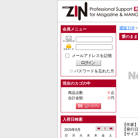
通販TOP
会員メニュー
愛のまま
メールアドレスを記憶
パスワードを忘れた方
現在のカゴの中
商品点数
0
点
合計金額
0
円
入荷日検索
【作家
【発行日】
2026年8月
【サイズ
日
月
火
水
木
金
土