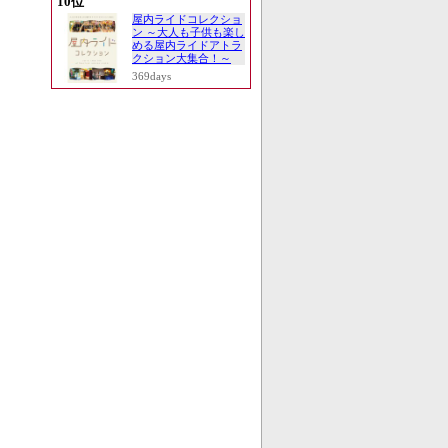
10位
屋内ライドコレクショ
ン ～大人も子供も楽し
める屋内ライドアトラ
クション大集合！～
369days