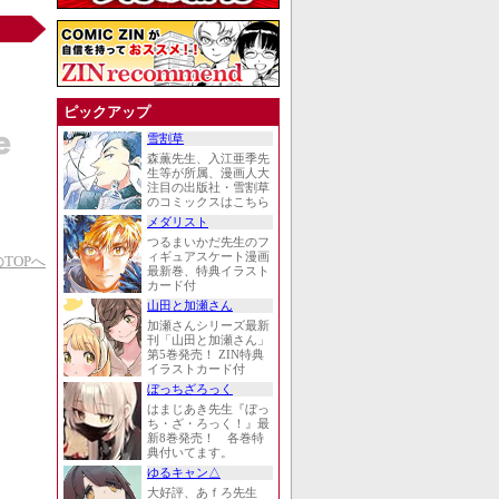
ピックアップ
雪割草
森薫先生、入江亜季先
生等が所属、漫画人大
注目の出版社・雪割草
のコミックスはこちら
メダリスト
つるまいかだ先生のフ
ィギュアスケート漫画
TOPへ
最新巻、特典イラスト
カード付
山田と加瀬さん
加瀬さんシリーズ最新
刊「山田と加瀬さん」
第5巻発売！ ZIN特典
イラストカード付
ぼっちざろっく
はまじあき先生『ぼっ
ち・ざ・ろっく！』最
新8巻発売！ 各巻特
典付いてます。
ゆるキャン△
大好評、あｆろ先生