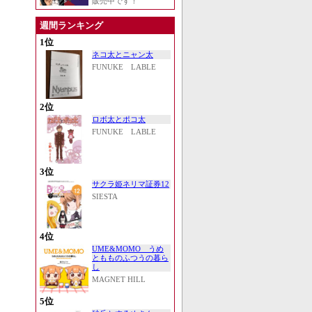
販売中です！
週間ランキング
1位
ネコ太とニャン太
FUNUKE LABLE
2位
ロボ太とポコ太
FUNUKE LABLE
3位
サクラ姫ネリマ証券12
SIESTA
4位
UME&MOMO うめ
ともものふつうの暮ら
し
MAGNET HILL
5位