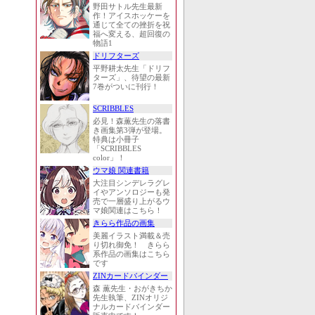
野田サトル先生最新
作！アイスホッケーを
通じて全ての挫折を祝
福へ変える、超回復の
物語1
ドリフターズ
平野耕太先生「ドリフ
ターズ」、待望の最新
7巻がついに刊行！
SCRIBBLES
必見！森薫先生の落書
き画集第3弾が登場。
特典は小冊子
「SCRIBBLES
color」！
ウマ娘 関連書籍
大注目シンデレラグレ
イやアンソロジーも発
売で一層盛り上がるウ
マ娘関連はこちら！
きらら作品の画集
美麗イラスト満載＆売
り切れ御免！ きらら
系作品の画集はこちら
です
ZINカードバインダー
森 薫先生・おがきちか
先生執筆、ZINオリジ
ナルカードバインダー