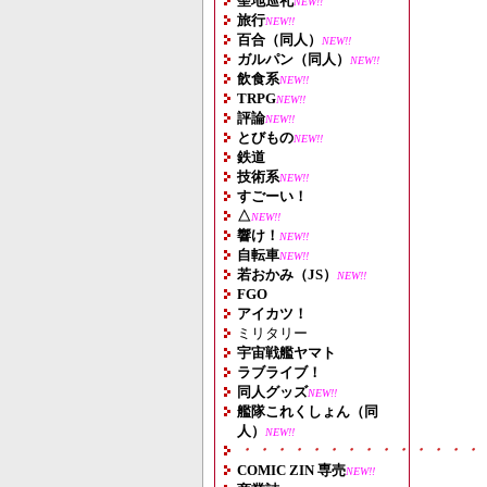
聖地巡礼
NEW!!
旅行
NEW!!
百合（同人）
NEW!!
ガルパン（同人）
NEW!!
飲食系
NEW!!
TRPG
NEW!!
評論
NEW!!
とびもの
NEW!!
鉄道
技術系
NEW!!
すごーい！
△
NEW!!
響け！
NEW!!
自転車
NEW!!
若おかみ（JS）
NEW!!
FGO
アイカツ！
ミリタリー
宇宙戦艦ヤマト
ラブライブ！
同人グッズ
NEW!!
艦隊これくしょん（同
人）
NEW!!
・・・・・・・・・・・・・・
COMIC ZIN 専売
NEW!!