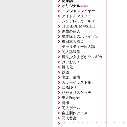
商業誌
オリジナル
NEW!!
ニンジャスレイヤー
アイドルマスター
シンデレラガールズ
THE iDOL M@STER
進撃の巨人
境界線上のホライゾン
東日本大震災
チャリティー同人誌
同人誌製作
魔法少女まどか☆マギカ
けいおん！
擬人化
鉄道
廃墟、遺構
カラーイラスト集
ゆるゆり
ひだまりスケッチ
東方Project
特撮
同人ゲーム
自主製作アニメ
同人音楽
・・・・・・・・・・・・・・