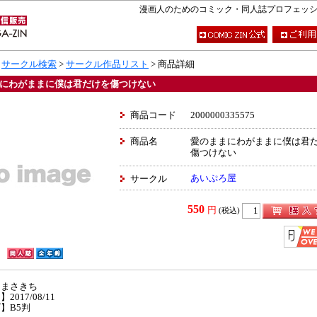
漫画人のためのコミック・同人誌プロフェッショナ
>
サークル検索
>
サークル作品リスト
> 商品詳細
にわがままに僕は君だけを傷つけない
商品コード
2000000335575
商品名
愛のままにわがままに僕は君
傷つけない
あいぷろ屋
サークル
550
円
(税込)
】まさきち
2017/08/11
】B5判