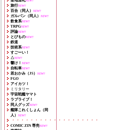
聖地巡礼
NEW!!
旅行
NEW!!
百合（同人）
NEW!!
ガルパン（同人）
NEW!!
飲食系
NEW!!
TRPG
NEW!!
評論
NEW!!
とびもの
NEW!!
鉄道
技術系
NEW!!
すごーい！
△
NEW!!
響け！
NEW!!
自転車
NEW!!
若おかみ（JS）
NEW!!
FGO
アイカツ！
ミリタリー
宇宙戦艦ヤマト
ラブライブ！
同人グッズ
NEW!!
艦隊これくしょん（同
人）
NEW!!
・・・・・・・・・・・・・・・・・・・
COMIC ZIN 専売
NEW!!