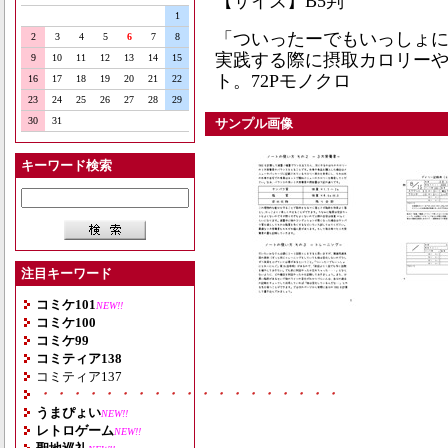
【サイズ】B5判
1
「ついったーでもいっしょ
2
3
4
5
6
7
8
実践する際に摂取カロリー
9
10
11
12
13
14
15
ト。72Pモノクロ
16
17
18
19
20
21
22
23
24
25
26
27
28
29
30
31
サンプル画像
キーワード検索
注目キーワード
コミケ101
NEW!!
コミケ100
コミケ99
コミティア138
コミティア137
・・・・・・・・・・・・・・・・・・・
うまぴょい
NEW!!
レトロゲーム
NEW!!