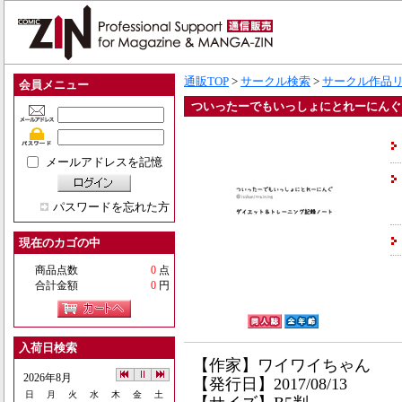
通販TOP
>
サークル検索
>
サークル作品
会員メニュー
ついったーでもいっしょにとれーにんぐ
メールアドレスを記憶
パスワードを忘れた方
現在のカゴの中
商品点数
0
点
合計金額
0
円
入荷日検索
【作家】ワイワイちゃん
2026年8月
【発行日】2017/08/13
日
月
火
水
木
金
土