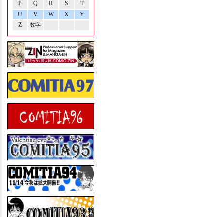
P
Q
R
S
T
U
V
W
X
Y
Z
数字