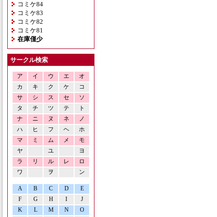
コミケ84
コミケ83
コミケ82
コミケ81
在庫僅少
サークル検索
ア
イ
ウ
エ
オ
カ
キ
ク
ケ
コ
サ
シ
ス
セ
ソ
タ
チ
ツ
テ
ト
ナ
ニ
ヌ
ネ
ノ
ハ
ヒ
フ
ヘ
ホ
マ
ミ
ム
メ
モ
ヤ
ユ
ヨ
ラ
リ
ル
レ
ロ
ワ
ヲ
ン
A
B
C
D
E
F
G
H
I
J
K
L
M
N
O