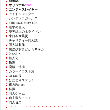
商業誌
オリジナル
NEW!!
ニンジャスレイヤー
アイドルマスター
シンデレラガールズ
THE iDOL M@STER
進撃の巨人
境界線上のホライゾン
東日本大震災
チャリティー同人誌
同人誌製作
魔法少女まどか☆マギカ
けいおん！
擬人化
鉄道
廃墟、遺構
カラーイラスト集
ゆるゆり
ひだまりスケッチ
東方Project
特撮
同人ゲーム
自主製作アニメ
同人音楽
・・・・・・・・・・・・・・・・・・・