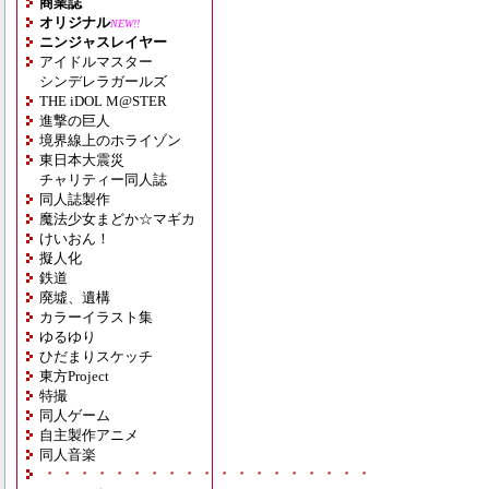
商業誌
オリジナル
NEW!!
ニンジャスレイヤー
アイドルマスター
シンデレラガールズ
THE iDOL M@STER
進撃の巨人
境界線上のホライゾン
東日本大震災
チャリティー同人誌
同人誌製作
魔法少女まどか☆マギカ
けいおん！
擬人化
鉄道
廃墟、遺構
カラーイラスト集
ゆるゆり
ひだまりスケッチ
東方Project
特撮
同人ゲーム
自主製作アニメ
同人音楽
・・・・・・・・・・・・・・・・・・・