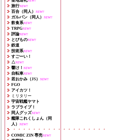
聖地巡礼
NEW!!
旅行
NEW!!
百合（同人）
NEW!!
ガルパン（同人）
NEW!!
飲食系
NEW!!
TRPG
NEW!!
評論
NEW!!
とびもの
NEW!!
鉄道
技術系
NEW!!
すごーい！
△
NEW!!
響け！
NEW!!
自転車
NEW!!
若おかみ（JS）
NEW!!
FGO
アイカツ！
ミリタリー
宇宙戦艦ヤマト
ラブライブ！
同人グッズ
NEW!!
艦隊これくしょん（同
人）
NEW!!
・・・・・・・・・・・・・・・・・・・
COMIC ZIN 専売
NEW!!