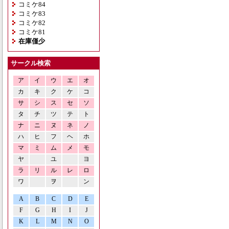
コミケ84
コミケ83
コミケ82
コミケ81
在庫僅少
サークル検索
ア
イ
ウ
エ
オ
カ
キ
ク
ケ
コ
サ
シ
ス
セ
ソ
タ
チ
ツ
テ
ト
ナ
ニ
ヌ
ネ
ノ
ハ
ヒ
フ
ヘ
ホ
マ
ミ
ム
メ
モ
ヤ
ユ
ヨ
ラ
リ
ル
レ
ロ
ワ
ヲ
ン
A
B
C
D
E
F
G
H
I
J
K
L
M
N
O