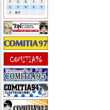
P
Q
R
S
T
U
V
W
X
Y
Z
数字