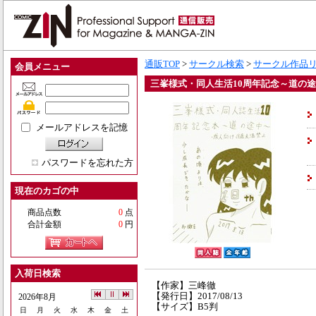
通販TOP
>
サークル検索
>
サークル作品
会員メニュー
三峯様式・同人生活10周年記念～道の
メールアドレスを記憶
パスワードを忘れた方
現在のカゴの中
商品点数
0
点
合計金額
0
円
入荷日検索
【作家】三峰徹
【発行日】2017/08/13
2026年8月
【サイズ】B5判
日
月
火
水
木
金
土