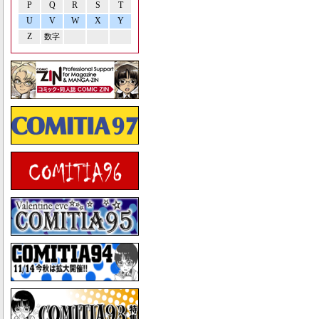
P
Q
R
S
T
U
V
W
X
Y
Z
数字