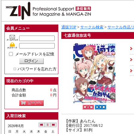
通販TOP
>
サークル検索
>
サークル作品
会員メニュー
七森通信放送号
メールアドレスを記憶
パスワードを忘れた方
現在のカゴの中
商品点数
0
点
合計金額
0
円
入荷日検索
【作家】あらたん
【発行日】2017/08/12
2026年8月
【サイズ】B5判
日
月
火
水
木
金
土