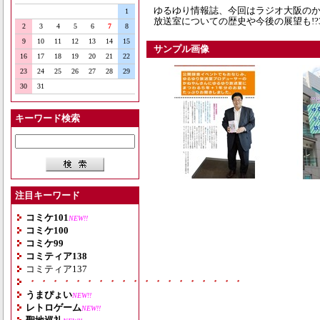
ゆるゆり情報誌、今回はラジオ大阪の
1
放送室についての歴史や今後の展望も!?
2
3
4
5
6
7
8
9
10
11
12
13
14
15
サンプル画像
16
17
18
19
20
21
22
23
24
25
26
27
28
29
30
31
キーワード検索
注目キーワード
コミケ101
NEW!!
コミケ100
コミケ99
コミティア138
コミティア137
・・・・・・・・・・・・・・・・・・・
うまぴょい
NEW!!
レトロゲーム
NEW!!