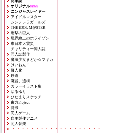
商業誌
オリジナル
NEW!!
ニンジャスレイヤー
アイドルマスター
シンデレラガールズ
THE iDOL M@STER
進撃の巨人
境界線上のホライゾン
東日本大震災
チャリティー同人誌
同人誌製作
魔法少女まどか☆マギカ
けいおん！
擬人化
鉄道
廃墟、遺構
カラーイラスト集
ゆるゆり
ひだまりスケッチ
東方Project
特撮
同人ゲーム
自主製作アニメ
同人音楽
・・・・・・・・・・・・・・・・・・・