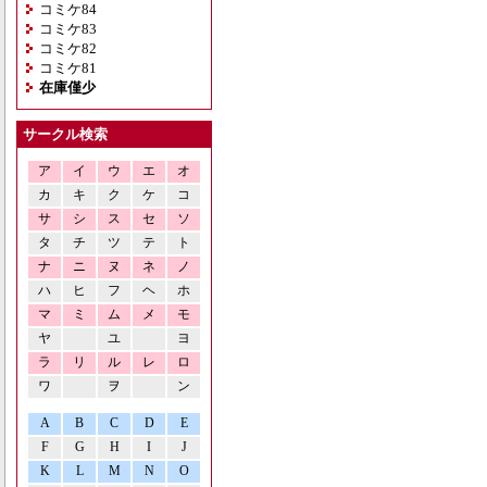
コミケ84
コミケ83
コミケ82
コミケ81
在庫僅少
サークル検索
ア
イ
ウ
エ
オ
カ
キ
ク
ケ
コ
サ
シ
ス
セ
ソ
タ
チ
ツ
テ
ト
ナ
ニ
ヌ
ネ
ノ
ハ
ヒ
フ
ヘ
ホ
マ
ミ
ム
メ
モ
ヤ
ユ
ヨ
ラ
リ
ル
レ
ロ
ワ
ヲ
ン
A
B
C
D
E
F
G
H
I
J
K
L
M
N
O