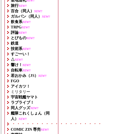
聖地巡礼
NEW!!
旅行
NEW!!
百合（同人）
NEW!!
ガルパン（同人）
NEW!!
飲食系
NEW!!
TRPG
NEW!!
評論
NEW!!
とびもの
NEW!!
鉄道
技術系
NEW!!
すごーい！
△
NEW!!
響け！
NEW!!
自転車
NEW!!
若おかみ（JS）
NEW!!
FGO
アイカツ！
ミリタリー
宇宙戦艦ヤマト
ラブライブ！
同人グッズ
NEW!!
艦隊これくしょん（同
人）
NEW!!
・・・・・・・・・・・・・・・・・・・
COMIC ZIN 専売
NEW!!