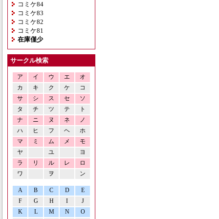
コミケ84
コミケ83
コミケ82
コミケ81
在庫僅少
サークル検索
ア
イ
ウ
エ
オ
カ
キ
ク
ケ
コ
サ
シ
ス
セ
ソ
タ
チ
ツ
テ
ト
ナ
ニ
ヌ
ネ
ノ
ハ
ヒ
フ
ヘ
ホ
マ
ミ
ム
メ
モ
ヤ
ユ
ヨ
ラ
リ
ル
レ
ロ
ワ
ヲ
ン
A
B
C
D
E
F
G
H
I
J
K
L
M
N
O