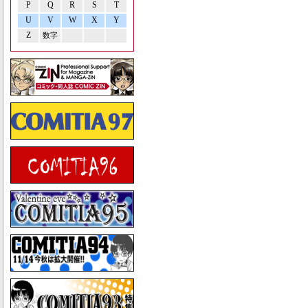
P
Q
R
S
T
U
V
W
X
Y
Z
数字