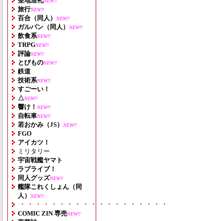
聖地巡礼
NEW!!
旅行
NEW!!
百合（同人）
NEW!!
ガルパン（同人）
NEW!!
飲食系
NEW!!
TRPG
NEW!!
評論
NEW!!
とびもの
NEW!!
鉄道
技術系
NEW!!
すごーい！
△
NEW!!
響け！
NEW!!
自転車
NEW!!
若おかみ（JS）
NEW!!
FGO
アイカツ！
ミリタリー
宇宙戦艦ヤマト
ラブライブ！
同人グッズ
NEW!!
艦隊これくしょん（同
人）
NEW!!
・・・・・・・・・・・・・・・・・・・
COMIC ZIN 専売
NEW!!