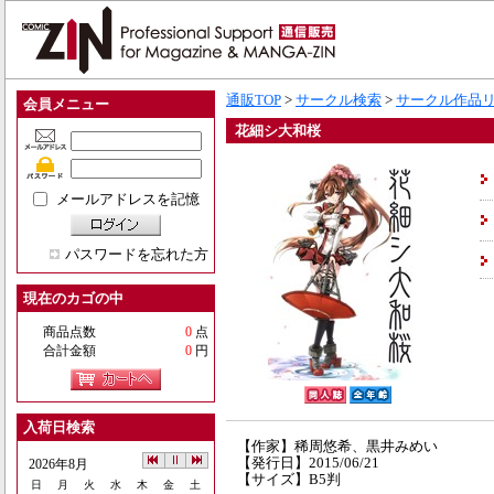
通販TOP
>
サークル検索
>
サークル作品
会員メニュー
花細シ大和桜
メールアドレスを記憶
パスワードを忘れた方
現在のカゴの中
商品点数
0
点
合計金額
0
円
入荷日検索
【作家】稀周悠希、黒井みめい
【発行日】2015/06/21
2026年8月
【サイズ】B5判
日
月
火
水
木
金
土