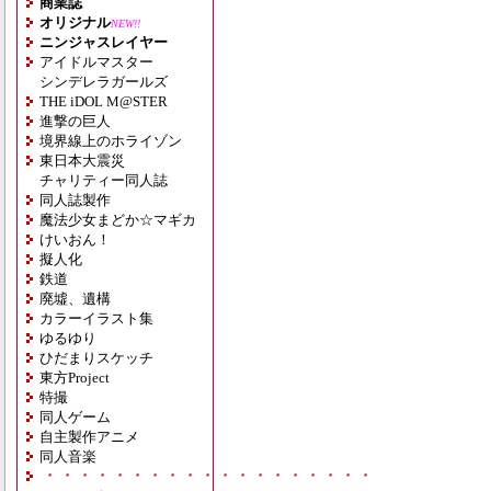
商業誌
オリジナル
NEW!!
ニンジャスレイヤー
アイドルマスター
シンデレラガールズ
THE iDOL M@STER
進撃の巨人
境界線上のホライゾン
東日本大震災
チャリティー同人誌
同人誌製作
魔法少女まどか☆マギカ
けいおん！
擬人化
鉄道
廃墟、遺構
カラーイラスト集
ゆるゆり
ひだまりスケッチ
東方Project
特撮
同人ゲーム
自主製作アニメ
同人音楽
・・・・・・・・・・・・・・・・・・・