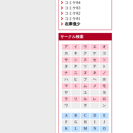
コミケ84
コミケ83
コミケ82
コミケ81
在庫僅少
サークル検索
ア
イ
ウ
エ
オ
カ
キ
ク
ケ
コ
サ
シ
ス
セ
ソ
タ
チ
ツ
テ
ト
ナ
ニ
ヌ
ネ
ノ
ハ
ヒ
フ
ヘ
ホ
マ
ミ
ム
メ
モ
ヤ
ユ
ヨ
ラ
リ
ル
レ
ロ
ワ
ヲ
ン
A
B
C
D
E
F
G
H
I
J
K
L
M
N
O