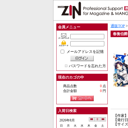
通販TOP
会員メニュー
春衡伯爵
メールアドレスを記憶
パスワードを忘れた方
現在のカゴの中
商品点数
0
点
合計金額
0
円
入荷日検索
【作家
【発行日】
2026年8月
【サイ
日
月
火
水
木
金
土