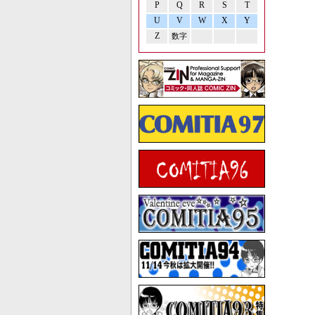
P
Q
R
S
T
U
V
W
X
Y
Z
数字