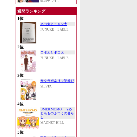
販売中です！
週間ランキング
1位
ネコ太とニャン太
FUNUKE LABLE
2位
ロボ太とポコ太
FUNUKE LABLE
3位
サクラ姫ネリマ証券12
SIESTA
4位
UME&MOMO うめ
ともものふつうの暮ら
し
MAGNET HILL
5位