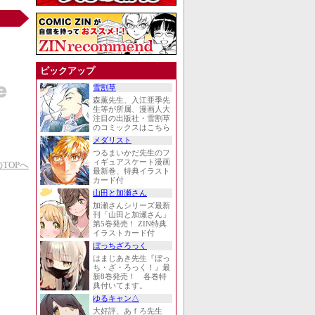
ピックアップ
雪割草
森薫先生、入江亜季先
生等が所属、漫画人大
注目の出版社・雪割草
のコミックスはこちら
メダリスト
つるまいかだ先生のフ
ィギュアスケート漫画
TOPへ
最新巻、特典イラスト
カード付
山田と加瀬さん
加瀬さんシリーズ最新
刊「山田と加瀬さん」
第5巻発売！ ZIN特典
イラストカード付
ぼっちざろっく
はまじあき先生『ぼっ
ち・ざ・ろっく！』最
新8巻発売！ 各巻特
典付いてます。
ゆるキャン△
大好評、あｆろ先生