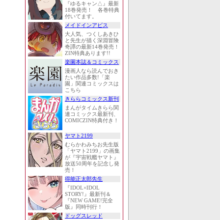
『ゆるキャン△』最新
18巻発売！ 各巻特典
付いてます。
メイドインアビス
大人気、つくしあきひ
と先生が描く深淵冒険
奇譚の最新14巻発売！
ZIN特典あります!!
楽園本誌＆コミックス
漫画人なら読んでおき
たい作品多数!「楽
園」関連コミックスは
こちら
きららコミックス新刊
まんがタイムきらら関
連コミックス最新刊、
COMICZIN特典付き！
ヤマト2199
むらかわみちお先生版
「ヤマト2199」の画集
が『宇宙戦艦ヤマト』
放送50周年を記念し発
売！
得能正太郎先生
『IDOL×IDOL
STORY!』最新刊＆
『NEW GAME!完全
版』同時刊行！
ドッグスレッド