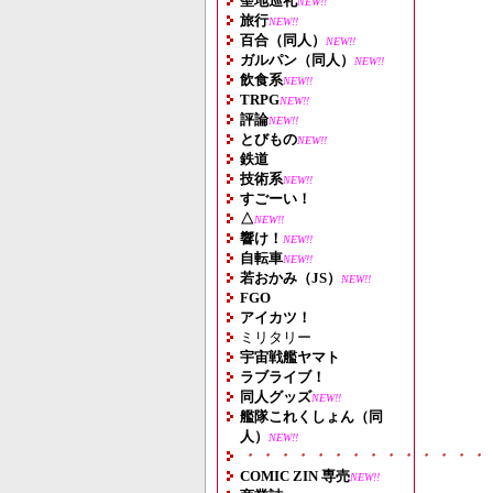
聖地巡礼
NEW!!
旅行
NEW!!
百合（同人）
NEW!!
ガルパン（同人）
NEW!!
飲食系
NEW!!
TRPG
NEW!!
評論
NEW!!
とびもの
NEW!!
鉄道
技術系
NEW!!
すごーい！
△
NEW!!
響け！
NEW!!
自転車
NEW!!
若おかみ（JS）
NEW!!
FGO
アイカツ！
ミリタリー
宇宙戦艦ヤマト
ラブライブ！
同人グッズ
NEW!!
艦隊これくしょん（同
人）
NEW!!
・・・・・・・・・・・・・・
COMIC ZIN 専売
NEW!!