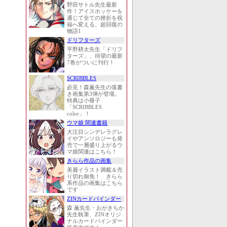
野田サトル先生最新
作！アイスホッケーを
通じて全ての挫折を祝
福へ変える、超回復の
物語1
ドリフターズ
平野耕太先生「ドリフ
ターズ」、待望の最新
7巻がついに刊行！
SCRIBBLES
必見！森薫先生の落書
き画集第3弾が登場。
特典は小冊子
「SCRIBBLES
color」！
ウマ娘 関連書籍
大注目シンデレラグレ
イやアンソロジーも発
売で一層盛り上がるウ
マ娘関連はこちら！
きらら作品の画集
美麗イラスト満載＆売
り切れ御免！ きらら
系作品の画集はこちら
です
ZINカードバインダー
森 薫先生・おがきちか
先生執筆、ZINオリジ
ナルカードバインダー