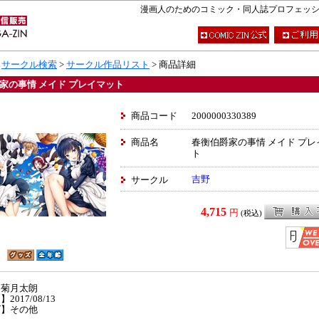
漫画人のためのコミック・同人誌プロフェッショナ
>
サークル検索
>
サークル作品リスト
> 商品詳細
家の事情 メイド プレイマット
商品コード
2000000330389
商品名
春衡伯爵家の事情 メイド プレ
ト
吉野
サークル
4,715
円
(税込)
】菊月太朗
2017/08/13
ズ】その他