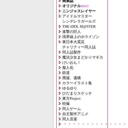
商業誌
オリジナル
NEW!!
ニンジャスレイヤー
アイドルマスター
シンデレラガールズ
THE iDOL M@STER
進撃の巨人
境界線上のホライゾン
東日本大震災
チャリティー同人誌
同人誌製作
魔法少女まどか☆マギカ
けいおん！
擬人化
鉄道
廃墟、遺構
カラーイラスト集
ゆるゆり
ひだまりスケッチ
東方Project
特撮
同人ゲーム
自主製作アニメ
同人音楽
・・・・・・・・・・・・・・