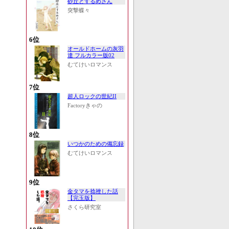
砂丘とするめさん
突撃蝶々
6位
オールドホームの灰羽
達 フルカラー版02
むてけいロマンス
7位
超人ロックの世紀II
Factoryきゃの
8位
いつかのための備忘録
むてけいロマンス
9位
金タマを捻挫した話
【完玉版】
さくら研究室