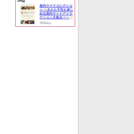
10位
屋内ライドコレクショ
ン ～大人も子供も楽し
める屋内ライドアトラ
クション大集合！～
369days