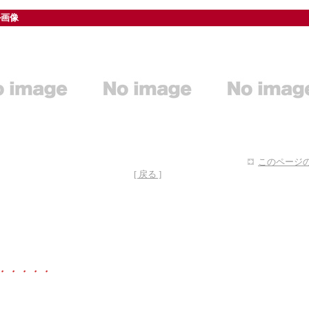
ル画像
このページの
[ 戻る ]
・・・・・