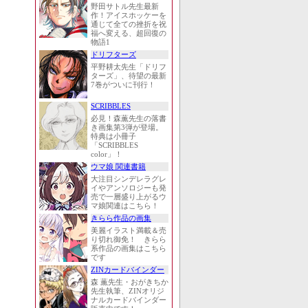
野田サトル先生最新
作！アイスホッケーを
通じて全ての挫折を祝
福へ変える、超回復の
物語1
ドリフターズ
平野耕太先生「ドリフ
ターズ」、待望の最新
7巻がついに刊行！
SCRIBBLES
必見！森薫先生の落書
き画集第3弾が登場。
特典は小冊子
「SCRIBBLES
color」！
ウマ娘 関連書籍
大注目シンデレラグレ
イやアンソロジーも発
売で一層盛り上がるウ
マ娘関連はこちら！
きらら作品の画集
美麗イラスト満載＆売
り切れ御免！ きらら
系作品の画集はこちら
です
ZINカードバインダー
森 薫先生・おがきちか
先生執筆、ZINオリジ
ナルカードバインダー