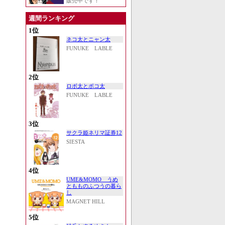
販売中です！
週間ランキング
1位
ネコ太とニャン太
FUNUKE LABLE
2位
ロボ太とポコ太
FUNUKE LABLE
3位
サクラ姫ネリマ証券12
SIESTA
4位
UME&MOMO うめ
ともものふつうの暮ら
し
MAGNET HILL
5位