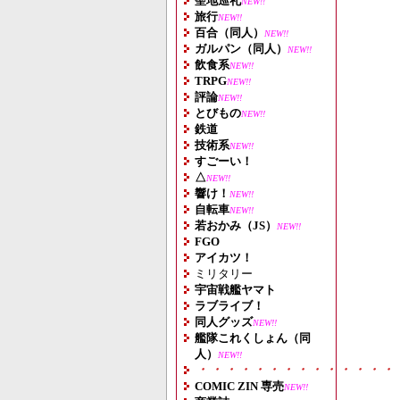
聖地巡礼
NEW!!
旅行
NEW!!
百合（同人）
NEW!!
ガルパン（同人）
NEW!!
飲食系
NEW!!
TRPG
NEW!!
評論
NEW!!
とびもの
NEW!!
鉄道
技術系
NEW!!
すごーい！
△
NEW!!
響け！
NEW!!
自転車
NEW!!
若おかみ（JS）
NEW!!
FGO
アイカツ！
ミリタリー
宇宙戦艦ヤマト
ラブライブ！
同人グッズ
NEW!!
艦隊これくしょん（同
人）
NEW!!
・・・・・・・・・・・・・・
COMIC ZIN 専売
NEW!!