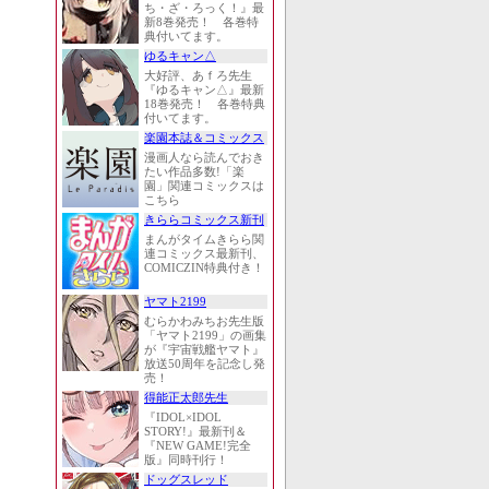
ち・ざ・ろっく！』最
新8巻発売！ 各巻特
典付いてます。
ゆるキャン△
大好評、あｆろ先生
『ゆるキャン△』最新
18巻発売！ 各巻特典
付いてます。
楽園本誌＆コミックス
漫画人なら読んでおき
たい作品多数!「楽
園」関連コミックスは
こちら
きららコミックス新刊
まんがタイムきらら関
連コミックス最新刊、
COMICZIN特典付き！
ヤマト2199
むらかわみちお先生版
「ヤマト2199」の画集
が『宇宙戦艦ヤマト』
放送50周年を記念し発
売！
得能正太郎先生
『IDOL×IDOL
STORY!』最新刊＆
『NEW GAME!完全
版』同時刊行！
ドッグスレッド