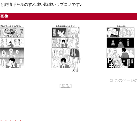
子と純情ギャルのすれ違い勘違いラブコメです♪
ル画像
このページの
[ 戻る ]
・・・・・