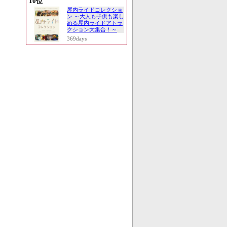
10位
屋内ライドコレクショ
ン ～大人も子供も楽し
める屋内ライドアトラ
クション大集合！～
369days