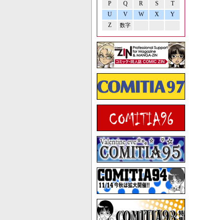
P
Q
R
S
T
U
V
W
X
Y
Z
数字