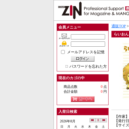
通販TOP
会員メニュー
らいおん
メールアドレスを記憶
パスワードを忘れた方
現在のカゴの中
商品点数
0
点
合計金額
0
円
入荷日検索
【作家
【発行日】
2026年8月
【サイズ
日
月
火
水
木
金
土