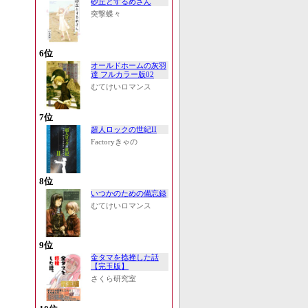
砂丘とするめさん
突撃蝶々
6位
オールドホームの灰羽
達 フルカラー版02
むてけいロマンス
7位
超人ロックの世紀II
Factoryきゃの
8位
いつかのための備忘録
むてけいロマンス
9位
金タマを捻挫した話
【完玉版】
さくら研究室