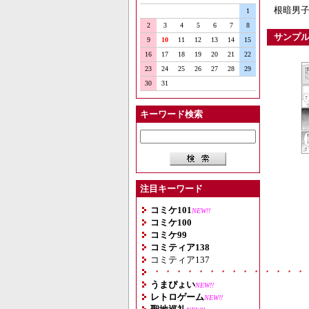
根暗男
1
2
3
4
5
6
7
8
サンプ
9
10
11
12
13
14
15
16
17
18
19
20
21
22
23
24
25
26
27
28
29
30
31
キーワード検索
注目キーワード
コミケ101
NEW!!
コミケ100
コミケ99
コミティア138
コミティア137
・・・・・・・・・・・・・・
うまぴょい
NEW!!
レトロゲーム
NEW!!