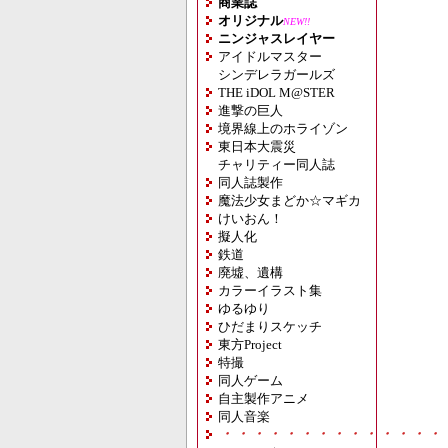
商業誌
オリジナル
NEW!!
ニンジャスレイヤー
アイドルマスター
シンデレラガールズ
THE iDOL M@STER
進撃の巨人
境界線上のホライゾン
東日本大震災
チャリティー同人誌
同人誌製作
魔法少女まどか☆マギカ
けいおん！
擬人化
鉄道
廃墟、遺構
カラーイラスト集
ゆるゆり
ひだまりスケッチ
東方Project
特撮
同人ゲーム
自主製作アニメ
同人音楽
・・・・・・・・・・・・・・