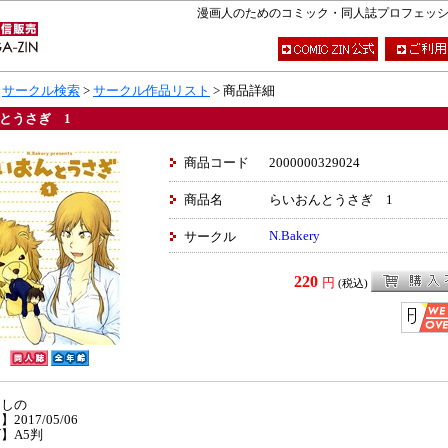
漫画人のためのコミック・同人誌プロフェッショナ
>
サークル検索
>
サークル作品リスト
> 商品詳細
とうさぎ 1
商品コード
2000000329024
商品名
らいおんとうさぎ 1
N.Bakery
サークル
220
円
(税込)
】しの
2017/05/06
】A5判