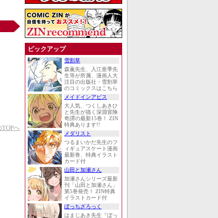
ピックアップ
雪割草
森薫先生、入江亜季先
生等が所属、漫画人大
注目の出版社・雪割草
のコミックスはこちら
メイドインアビス
大人気、つくしあきひ
と先生が描く深淵冒険
奇譚の最新15巻！ ZIN
特典あります!!
TOPへ
メダリスト
つるまいかだ先生のフ
ィギュアスケート漫画
最新巻、特典イラスト
カード付
山田と加瀬さん
加瀬さんシリーズ最新
刊「山田と加瀬さん」
第5巻発売！ ZIN特典
イラストカード付
ぼっちざろっく
はまじあき先生『ぼっ