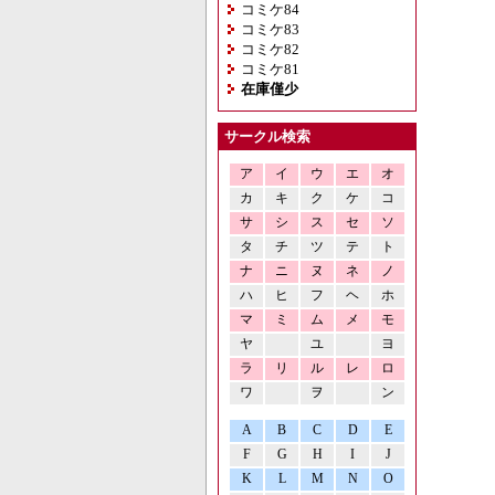
コミケ84
コミケ83
コミケ82
コミケ81
在庫僅少
サークル検索
ア
イ
ウ
エ
オ
カ
キ
ク
ケ
コ
サ
シ
ス
セ
ソ
タ
チ
ツ
テ
ト
ナ
ニ
ヌ
ネ
ノ
ハ
ヒ
フ
ヘ
ホ
マ
ミ
ム
メ
モ
ヤ
ユ
ヨ
ラ
リ
ル
レ
ロ
ワ
ヲ
ン
A
B
C
D
E
F
G
H
I
J
K
L
M
N
O