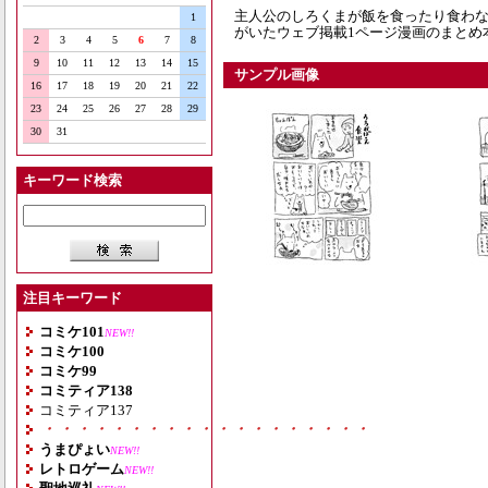
主人公のしろくまが飯を食ったり食わ
1
がいたウェブ掲載1ページ漫画のまとめ
2
3
4
5
6
7
8
9
10
11
12
13
14
15
サンプル画像
16
17
18
19
20
21
22
23
24
25
26
27
28
29
30
31
キーワード検索
注目キーワード
コミケ101
NEW!!
コミケ100
コミケ99
コミティア138
コミティア137
・・・・・・・・・・・・・・・・・・・
うまぴょい
NEW!!
レトロゲーム
NEW!!