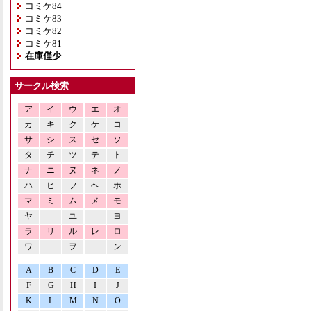
コミケ84
コミケ83
コミケ82
コミケ81
在庫僅少
サークル検索
ア
イ
ウ
エ
オ
カ
キ
ク
ケ
コ
サ
シ
ス
セ
ソ
タ
チ
ツ
テ
ト
ナ
ニ
ヌ
ネ
ノ
ハ
ヒ
フ
ヘ
ホ
マ
ミ
ム
メ
モ
ヤ
ユ
ヨ
ラ
リ
ル
レ
ロ
ワ
ヲ
ン
A
B
C
D
E
F
G
H
I
J
K
L
M
N
O