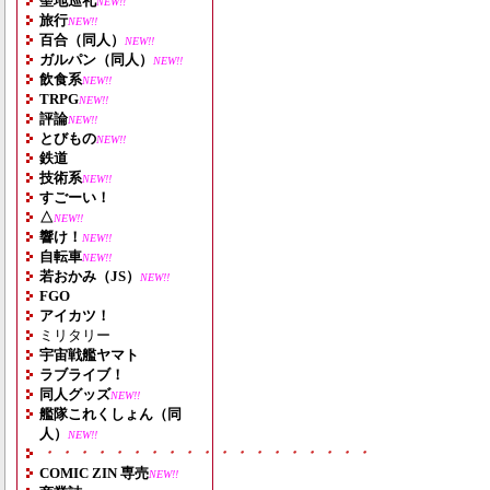
聖地巡礼
NEW!!
旅行
NEW!!
百合（同人）
NEW!!
ガルパン（同人）
NEW!!
飲食系
NEW!!
TRPG
NEW!!
評論
NEW!!
とびもの
NEW!!
鉄道
技術系
NEW!!
すごーい！
△
NEW!!
響け！
NEW!!
自転車
NEW!!
若おかみ（JS）
NEW!!
FGO
アイカツ！
ミリタリー
宇宙戦艦ヤマト
ラブライブ！
同人グッズ
NEW!!
艦隊これくしょん（同
人）
NEW!!
・・・・・・・・・・・・・・・・・・・
COMIC ZIN 専売
NEW!!