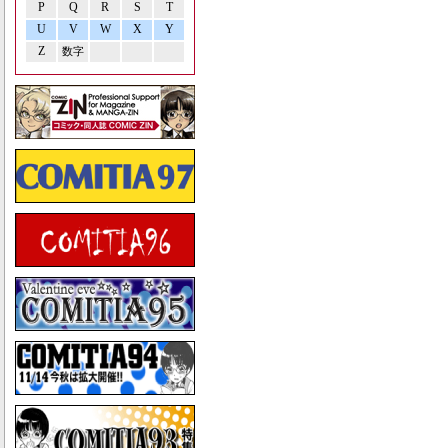
P
Q
R
S
T
U
V
W
X
Y
Z
数字