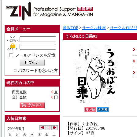
通販TOP
>
サークル検索
>
サークル作品
会員メニュー
うろおぼえ日乗01
メールアドレスを記憶
パスワードを忘れた方
現在のカゴの中
商品点数
0
点
合計金額
0
円
入荷日検索
【作家】くまみね
【発行日】2017/05/06
2026年8月
【サイズ】A5判
日
月
火
水
木
金
土