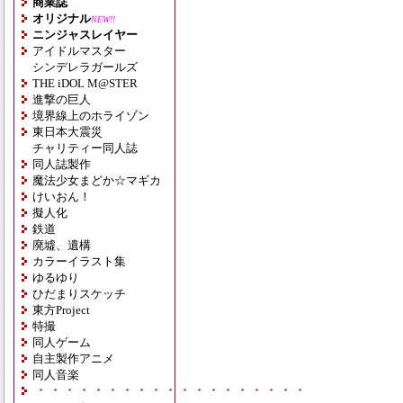
商業誌
オリジナル
NEW!!
ニンジャスレイヤー
アイドルマスター
シンデレラガールズ
THE iDOL M@STER
進撃の巨人
境界線上のホライゾン
東日本大震災
チャリティー同人誌
同人誌製作
魔法少女まどか☆マギカ
けいおん！
擬人化
鉄道
廃墟、遺構
カラーイラスト集
ゆるゆり
ひだまりスケッチ
東方Project
特撮
同人ゲーム
自主製作アニメ
同人音楽
・・・・・・・・・・・・・・・・・・・