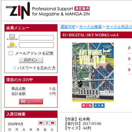
通販TOP
>
サークル検索
>
サークル作品
会員メニュー
81+DIGITAL-SKY WORKS vol.4
メールアドレスを記憶
パスワードを忘れた方
現在のカゴの中
商品点数
0
点
合計金額
0
円
入荷日検索
【作家】松本剛
【発行日】2017/05/06
2026年8月
【サイズ】A4判
日
月
火
水
木
金
土