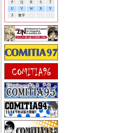
P
Q
R
S
T
U
V
W
X
Y
Z
数字