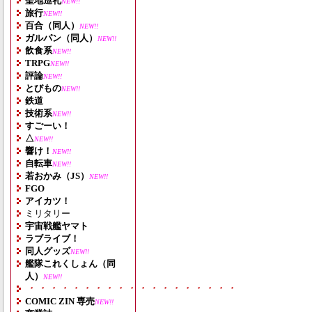
聖地巡礼
NEW!!
旅行
NEW!!
百合（同人）
NEW!!
ガルパン（同人）
NEW!!
飲食系
NEW!!
TRPG
NEW!!
評論
NEW!!
とびもの
NEW!!
鉄道
技術系
NEW!!
すごーい！
△
NEW!!
響け！
NEW!!
自転車
NEW!!
若おかみ（JS）
NEW!!
FGO
アイカツ！
ミリタリー
宇宙戦艦ヤマト
ラブライブ！
同人グッズ
NEW!!
艦隊これくしょん（同
人）
NEW!!
・・・・・・・・・・・・・・・・・・・
COMIC ZIN 専売
NEW!!