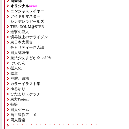
商業誌
オリジナル
NEW!!
ニンジャスレイヤー
アイドルマスター
シンデレラガールズ
THE iDOL M@STER
進撃の巨人
境界線上のホライゾン
東日本大震災
チャリティー同人誌
同人誌製作
魔法少女まどか☆マギカ
けいおん！
擬人化
鉄道
廃墟、遺構
カラーイラスト集
ゆるゆり
ひだまりスケッチ
東方Project
特撮
同人ゲーム
自主製作アニメ
同人音楽
・・・・・・・・・・・・・・・・・・・