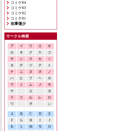
コミケ84
コミケ83
コミケ82
コミケ81
在庫僅少
サークル検索
ア
イ
ウ
エ
オ
カ
キ
ク
ケ
コ
サ
シ
ス
セ
ソ
タ
チ
ツ
テ
ト
ナ
ニ
ヌ
ネ
ノ
ハ
ヒ
フ
ヘ
ホ
マ
ミ
ム
メ
モ
ヤ
ユ
ヨ
ラ
リ
ル
レ
ロ
ワ
ヲ
ン
A
B
C
D
E
F
G
H
I
J
K
L
M
N
O