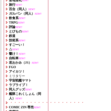
聖地巡礼
NEW!!
旅行
NEW!!
百合（同人）
NEW!!
ガルパン（同人）
NEW!!
飲食系
NEW!!
TRPG
NEW!!
評論
NEW!!
とびもの
NEW!!
鉄道
技術系
NEW!!
すごーい！
△
NEW!!
響け！
NEW!!
自転車
NEW!!
若おかみ（JS）
NEW!!
FGO
アイカツ！
ミリタリー
宇宙戦艦ヤマト
ラブライブ！
同人グッズ
NEW!!
艦隊これくしょん（同
人）
NEW!!
・・・・・・・・・・・・・・・・・・・
COMIC ZIN 専売
NEW!!