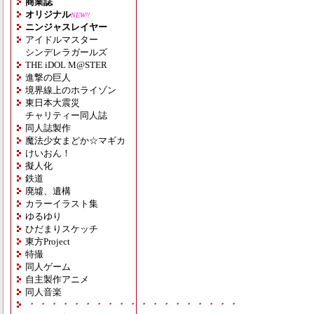
商業誌
オリジナル
NEW!!
ニンジャスレイヤー
アイドルマスター
シンデレラガールズ
THE iDOL M@STER
進撃の巨人
境界線上のホライゾン
東日本大震災
チャリティー同人誌
同人誌製作
魔法少女まどか☆マギカ
けいおん！
擬人化
鉄道
廃墟、遺構
カラーイラスト集
ゆるゆり
ひだまりスケッチ
東方Project
特撮
同人ゲーム
自主製作アニメ
同人音楽
・・・・・・・・・・・・・・・・・・・