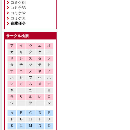
コミケ84
コミケ83
コミケ82
コミケ81
在庫僅少
サークル検索
ア
イ
ウ
エ
オ
カ
キ
ク
ケ
コ
サ
シ
ス
セ
ソ
タ
チ
ツ
テ
ト
ナ
ニ
ヌ
ネ
ノ
ハ
ヒ
フ
ヘ
ホ
マ
ミ
ム
メ
モ
ヤ
ユ
ヨ
ラ
リ
ル
レ
ロ
ワ
ヲ
ン
A
B
C
D
E
F
G
H
I
J
K
L
M
N
O