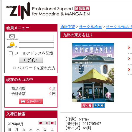
通販TOP
>
サークル検索
>
サークル作品
会員メニュー
九州の東方を往く
メールアドレスを記憶
パスワードを忘れた方
現在のカゴの中
商品点数
0
点
合計金額
0
円
入荷日検索
【作家】NT/fiv
【発行日】2017/05/07
2026年8月
【サイズ】A5判
日
月
火
水
木
金
土