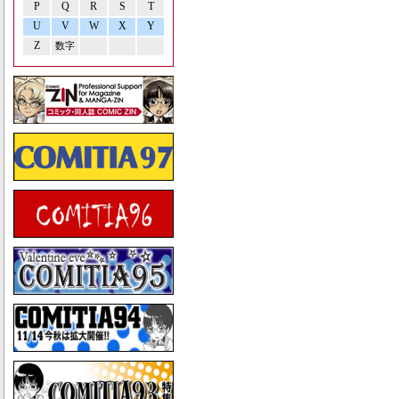
P
Q
R
S
T
U
V
W
X
Y
Z
数字