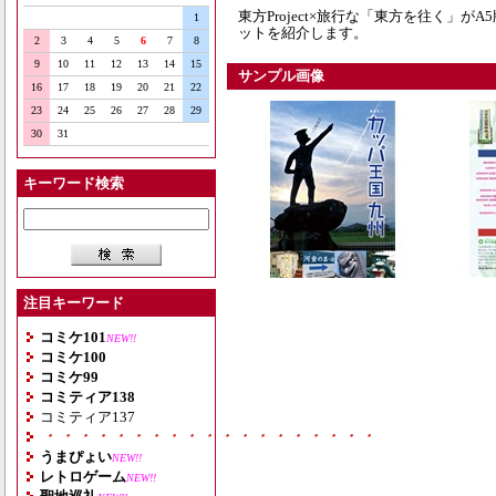
東方Project×旅行な「東方を往く」
1
ットを紹介します。
2
3
4
5
6
7
8
9
10
11
12
13
14
15
サンプル画像
16
17
18
19
20
21
22
23
24
25
26
27
28
29
30
31
キーワード検索
注目キーワード
コミケ101
NEW!!
コミケ100
コミケ99
コミティア138
コミティア137
・・・・・・・・・・・・・・・・・・・
うまぴょい
NEW!!
レトロゲーム
NEW!!