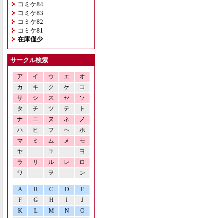
コミケ84
コミケ83
コミケ82
コミケ81
在庫僅少
サークル検索
ア
イ
ウ
エ
オ
カ
キ
ク
ケ
コ
サ
シ
ス
セ
ソ
タ
チ
ツ
テ
ト
ナ
ニ
ヌ
ネ
ノ
ハ
ヒ
フ
ヘ
ホ
マ
ミ
ム
メ
モ
ヤ
ユ
ヨ
ラ
リ
ル
レ
ロ
ワ
ヲ
ン
A
B
C
D
E
F
G
H
I
J
K
L
M
N
O