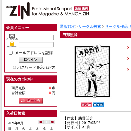
通販TOP
>
サークル検索
>
サークル作品
会員メニュー
与邦照音
メールアドレスを記憶
パスワードを忘れた方
現在のカゴの中
商品点数
0
点
合計金額
0
円
入荷日検索
【作家】肋骨凹介
【発行日】2017/05/06
2026年8月
【サイズ】A5判
日
月
火
水
木
金
土