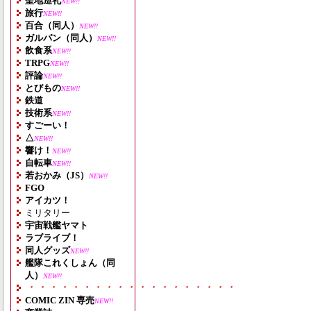
聖地巡礼
NEW!!
旅行
NEW!!
百合（同人）
NEW!!
ガルパン（同人）
NEW!!
飲食系
NEW!!
TRPG
NEW!!
評論
NEW!!
とびもの
NEW!!
鉄道
技術系
NEW!!
すごーい！
△
NEW!!
響け！
NEW!!
自転車
NEW!!
若おかみ（JS）
NEW!!
FGO
アイカツ！
ミリタリー
宇宙戦艦ヤマト
ラブライブ！
同人グッズ
NEW!!
艦隊これくしょん（同
人）
NEW!!
・・・・・・・・・・・・・・・・・・・
COMIC ZIN 専売
NEW!!