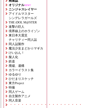
商業誌
オリジナル
NEW!!
ニンジャスレイヤー
アイドルマスター
シンデレラガールズ
THE iDOL M@STER
進撃の巨人
境界線上のホライゾン
東日本大震災
チャリティー同人誌
同人誌製作
魔法少女まどか☆マギカ
けいおん！
擬人化
鉄道
廃墟、遺構
カラーイラスト集
ゆるゆり
ひだまりスケッチ
東方Project
特撮
同人ゲーム
自主製作アニメ
同人音楽
・・・・・・・・・・・・・・・・・・・