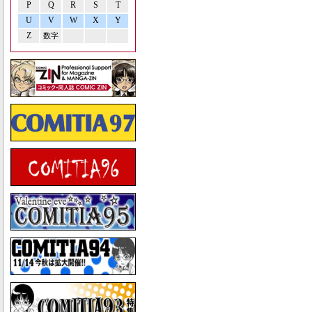
P
Q
R
S
T
U
V
W
X
Y
Z
数字