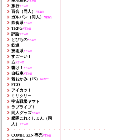
聖地巡礼
NEW!!
旅行
NEW!!
百合（同人）
NEW!!
ガルパン（同人）
NEW!!
飲食系
NEW!!
TRPG
NEW!!
評論
NEW!!
とびもの
NEW!!
鉄道
技術系
NEW!!
すごーい！
△
NEW!!
響け！
NEW!!
自転車
NEW!!
若おかみ（JS）
NEW!!
FGO
アイカツ！
ミリタリー
宇宙戦艦ヤマト
ラブライブ！
同人グッズ
NEW!!
艦隊これくしょん（同
人）
NEW!!
・・・・・・・・・・・・・・・・・・・
COMIC ZIN 専売
NEW!!