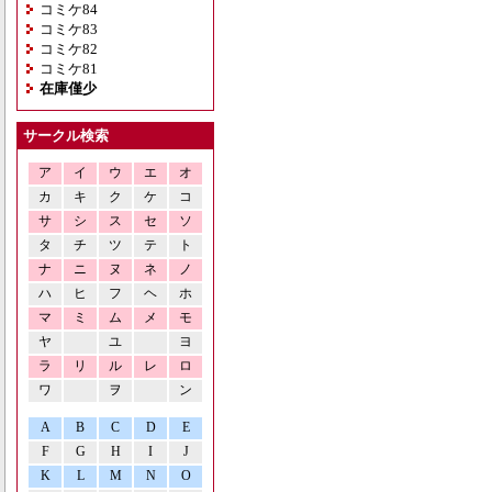
コミケ84
コミケ83
コミケ82
コミケ81
在庫僅少
サークル検索
ア
イ
ウ
エ
オ
カ
キ
ク
ケ
コ
サ
シ
ス
セ
ソ
タ
チ
ツ
テ
ト
ナ
ニ
ヌ
ネ
ノ
ハ
ヒ
フ
ヘ
ホ
マ
ミ
ム
メ
モ
ヤ
ユ
ヨ
ラ
リ
ル
レ
ロ
ワ
ヲ
ン
A
B
C
D
E
F
G
H
I
J
K
L
M
N
O