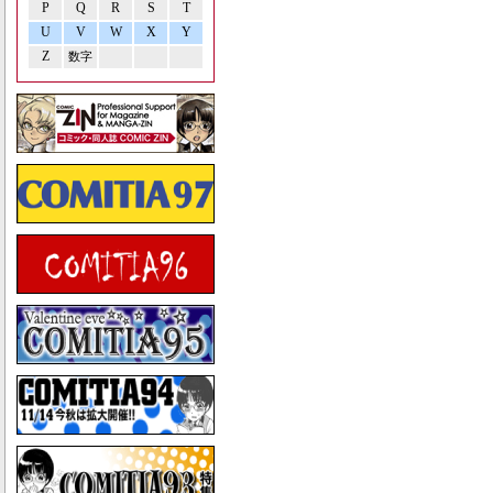
P
Q
R
S
T
U
V
W
X
Y
Z
数字