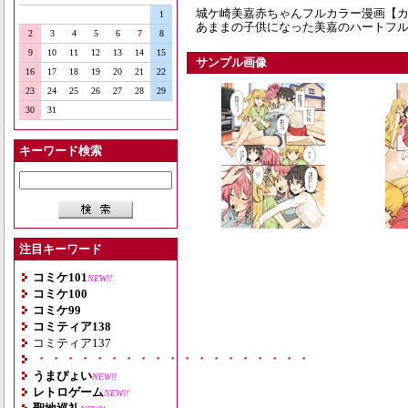
城ケ崎美嘉赤ちゃんフルカラー漫画【
1
あままの子供になった美嘉のハートフ
2
3
4
5
6
7
8
9
10
11
12
13
14
15
サンプル画像
16
17
18
19
20
21
22
23
24
25
26
27
28
29
30
31
キーワード検索
注目キーワード
コミケ101
NEW!!
コミケ100
コミケ99
コミティア138
コミティア137
・・・・・・・・・・・・・・・・・・・
うまぴょい
NEW!!
レトロゲーム
NEW!!