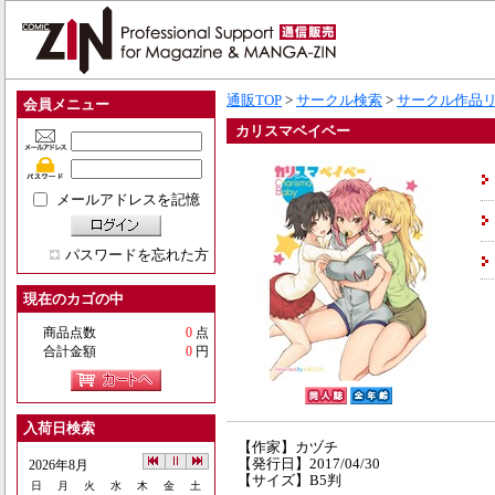
通販TOP
>
サークル検索
>
サークル作品
会員メニュー
カリスマベイベー
メールアドレスを記憶
パスワードを忘れた方
現在のカゴの中
商品点数
0
点
合計金額
0
円
入荷日検索
【作家】カヅチ
【発行日】2017/04/30
2026年8月
【サイズ】B5判
日
月
火
水
木
金
土