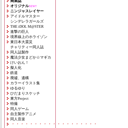
商業誌
オリジナル
NEW!!
ニンジャスレイヤー
アイドルマスター
シンデレラガールズ
THE iDOL M@STER
進撃の巨人
境界線上のホライゾン
東日本大震災
チャリティー同人誌
同人誌製作
魔法少女まどか☆マギカ
けいおん！
擬人化
鉄道
廃墟、遺構
カラーイラスト集
ゆるゆり
ひだまりスケッチ
東方Project
特撮
同人ゲーム
自主製作アニメ
同人音楽
・・・・・・・・・・・・・・・・・・・