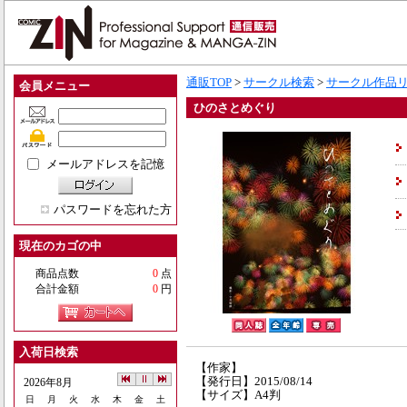
通販TOP
>
サークル検索
>
サークル作品
会員メニュー
ひのさとめぐり
メールアドレスを記憶
パスワードを忘れた方
現在のカゴの中
商品点数
0
点
合計金額
0
円
入荷日検索
【作家】
【発行日】2015/08/14
2026年8月
【サイズ】A4判
日
月
火
水
木
金
土