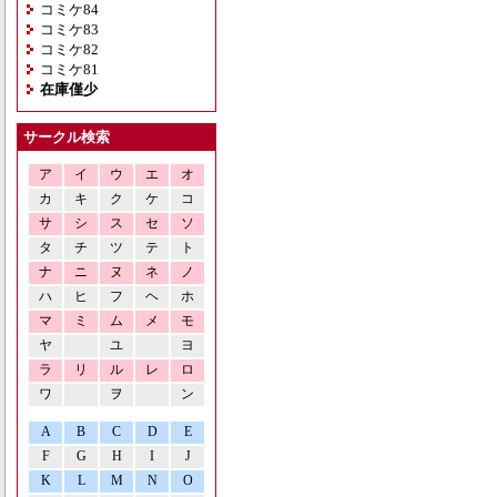
コミケ84
コミケ83
コミケ82
コミケ81
在庫僅少
サークル検索
ア
イ
ウ
エ
オ
カ
キ
ク
ケ
コ
サ
シ
ス
セ
ソ
タ
チ
ツ
テ
ト
ナ
ニ
ヌ
ネ
ノ
ハ
ヒ
フ
ヘ
ホ
マ
ミ
ム
メ
モ
ヤ
ユ
ヨ
ラ
リ
ル
レ
ロ
ワ
ヲ
ン
A
B
C
D
E
F
G
H
I
J
K
L
M
N
O