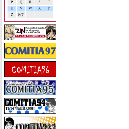
P
Q
R
S
T
U
V
W
X
Y
Z
数字