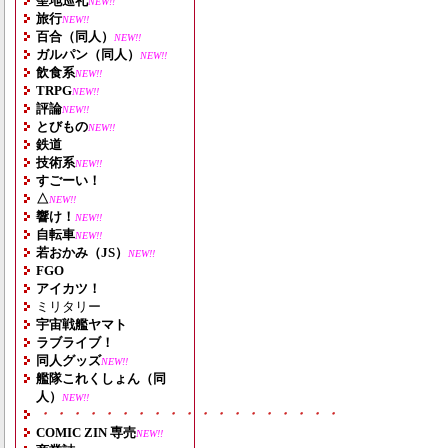
聖地巡礼
NEW!!
旅行
NEW!!
百合（同人）
NEW!!
ガルパン（同人）
NEW!!
飲食系
NEW!!
TRPG
NEW!!
評論
NEW!!
とびもの
NEW!!
鉄道
技術系
NEW!!
すごーい！
△
NEW!!
響け！
NEW!!
自転車
NEW!!
若おかみ（JS）
NEW!!
FGO
アイカツ！
ミリタリー
宇宙戦艦ヤマト
ラブライブ！
同人グッズ
NEW!!
艦隊これくしょん（同
人）
NEW!!
・・・・・・・・・・・・・・・・・・・
COMIC ZIN 専売
NEW!!