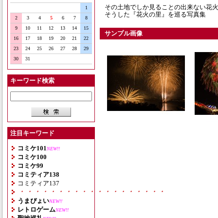
その土地でしか見ることの出来ない花
1
そうした『花火の里』を巡る写真集
2
3
4
5
6
7
8
9
10
11
12
13
14
15
サンプル画像
16
17
18
19
20
21
22
23
24
25
26
27
28
29
30
31
キーワード検索
注目キーワード
コミケ101
NEW!!
コミケ100
コミケ99
コミティア138
コミティア137
・・・・・・・・・・・・・・・・・・・
うまぴょい
NEW!!
レトロゲーム
NEW!!