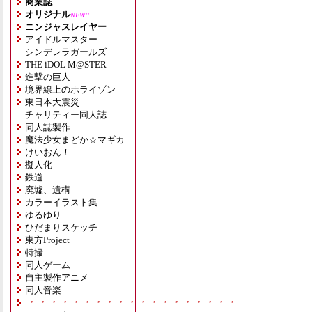
商業誌
オリジナル
NEW!!
ニンジャスレイヤー
アイドルマスター
シンデレラガールズ
THE iDOL M@STER
進撃の巨人
境界線上のホライゾン
東日本大震災
チャリティー同人誌
同人誌製作
魔法少女まどか☆マギカ
けいおん！
擬人化
鉄道
廃墟、遺構
カラーイラスト集
ゆるゆり
ひだまりスケッチ
東方Project
特撮
同人ゲーム
自主製作アニメ
同人音楽
・・・・・・・・・・・・・・・・・・・