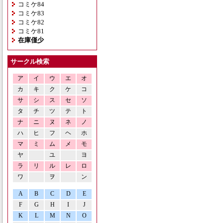
コミケ84
コミケ83
コミケ82
コミケ81
在庫僅少
サークル検索
ア
イ
ウ
エ
オ
カ
キ
ク
ケ
コ
サ
シ
ス
セ
ソ
タ
チ
ツ
テ
ト
ナ
ニ
ヌ
ネ
ノ
ハ
ヒ
フ
ヘ
ホ
マ
ミ
ム
メ
モ
ヤ
ユ
ヨ
ラ
リ
ル
レ
ロ
ワ
ヲ
ン
A
B
C
D
E
F
G
H
I
J
K
L
M
N
O