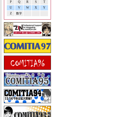
P
Q
R
S
T
U
V
W
X
Y
Z
数字