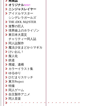
商業誌
オリジナル
NEW!!
ニンジャスレイヤー
アイドルマスター
シンデレラガールズ
THE iDOL M@STER
進撃の巨人
境界線上のホライゾン
東日本大震災
チャリティー同人誌
同人誌製作
魔法少女まどか☆マギカ
けいおん！
擬人化
鉄道
廃墟、遺構
カラーイラスト集
ゆるゆり
ひだまりスケッチ
東方Project
特撮
同人ゲーム
自主製作アニメ
同人音楽
・・・・・・・・・・・・・・・・・・・