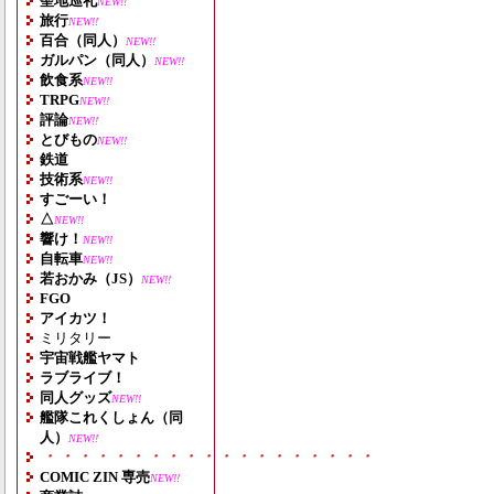
聖地巡礼
NEW!!
旅行
NEW!!
百合（同人）
NEW!!
ガルパン（同人）
NEW!!
飲食系
NEW!!
TRPG
NEW!!
評論
NEW!!
とびもの
NEW!!
鉄道
技術系
NEW!!
すごーい！
△
NEW!!
響け！
NEW!!
自転車
NEW!!
若おかみ（JS）
NEW!!
FGO
アイカツ！
ミリタリー
宇宙戦艦ヤマト
ラブライブ！
同人グッズ
NEW!!
艦隊これくしょん（同
人）
NEW!!
・・・・・・・・・・・・・・・・・・・
COMIC ZIN 専売
NEW!!