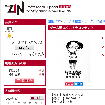
通販TOP
>
サークル検索
>
サークル作品
会員メニュー
ゲーム部 エクストラコンテンツ
メールアドレスを記憶
パスワードを忘れた方
現在のカゴの中
商品点数
0
点
合計金額
0
円
入荷日検索
【作家】模造クリスタル
【発行日】2017/02/12
2026年8月
【サイズ】B5判
日
月
火
水
木
金
土