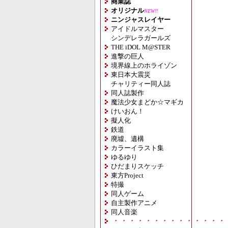
商業誌
オリジナル
NEW!!
ニンジャスレイヤー
アイドルマスター
シンデレラガールズ
THE iDOL M@STER
進撃の巨人
境界線上のホライゾン
東日本大震災
チャリティー同人誌
同人誌製作
魔法少女まどか☆マギカ
けいおん！
擬人化
鉄道
廃墟、遺構
カラーイラスト集
ゆるゆり
ひだまりスケッチ
東方Project
特撮
同人ゲーム
自主製作アニメ
同人音楽
・・・・・・・・・・・・・・