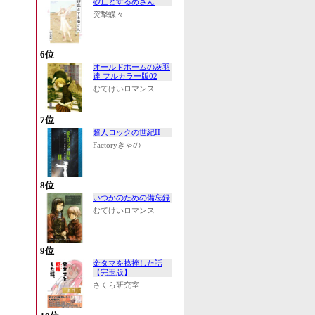
砂丘とするめさん
突撃蝶々
6位
オールドホームの灰羽
達 フルカラー版02
むてけいロマンス
7位
超人ロックの世紀II
Factoryきゃの
8位
いつかのための備忘録
むてけいロマンス
9位
金タマを捻挫した話
【完玉版】
さくら研究室