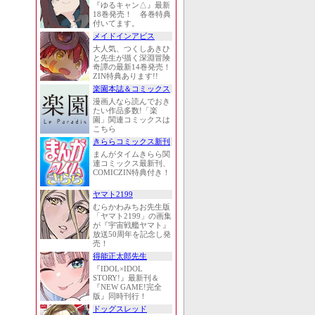
『ゆるキャン△』最新
18巻発売！ 各巻特典
付いてます。
メイドインアビス
大人気、つくしあきひ
と先生が描く深淵冒険
奇譚の最新14巻発売！
ZIN特典あります!!
楽園本誌＆コミックス
漫画人なら読んでおき
たい作品多数!「楽
園」関連コミックスは
こちら
きららコミックス新刊
まんがタイムきらら関
連コミックス最新刊、
COMICZIN特典付き！
ヤマト2199
むらかわみちお先生版
「ヤマト2199」の画集
が『宇宙戦艦ヤマト』
放送50周年を記念し発
売！
得能正太郎先生
『IDOL×IDOL
STORY!』最新刊＆
『NEW GAME!完全
版』同時刊行！
ドッグスレッド