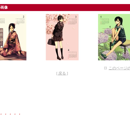
ル画像
このページの
[ 戻る ]
・・・・・