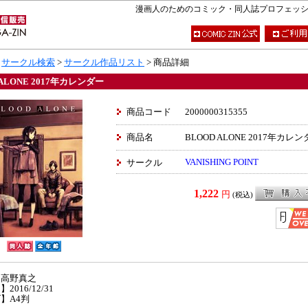
漫画人のためのコミック・同人誌プロフェッショナ
>
サークル検索
>
サークル作品リスト
> 商品詳細
 ALONE 2017年カレンダー
商品コード
2000000315355
商品名
BLOOD ALONE 2017年カレ
VANISHING POINT
サークル
1,222
円
(税込)
】高野真之
2016/12/31
】A4判