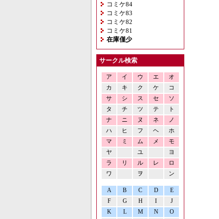
コミケ84
コミケ83
コミケ82
コミケ81
在庫僅少
サークル検索
ア
イ
ウ
エ
オ
カ
キ
ク
ケ
コ
サ
シ
ス
セ
ソ
タ
チ
ツ
テ
ト
ナ
ニ
ヌ
ネ
ノ
ハ
ヒ
フ
ヘ
ホ
マ
ミ
ム
メ
モ
ヤ
ユ
ヨ
ラ
リ
ル
レ
ロ
ワ
ヲ
ン
A
B
C
D
E
F
G
H
I
J
K
L
M
N
O