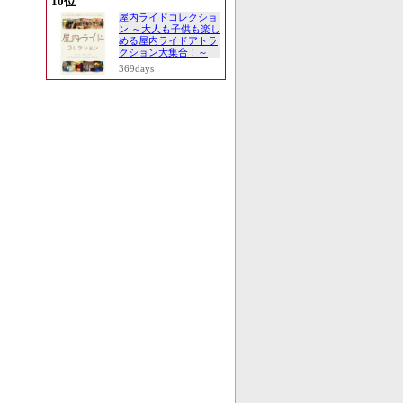
10位
屋内ライドコレクショ
ン ～大人も子供も楽し
める屋内ライドアトラ
クション大集合！～
369days