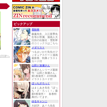
ピックアップ
雪割草
森薫先生、入江亜季先
生等が所属、漫画人大
注目の出版社・雪割草
のコミックスはこちら
メダリスト
つるまいかだ先生のフ
ィギュアスケート漫画
TOPへ
最新巻、特典イラスト
カード付
山田と加瀬さん
加瀬さんシリーズ最新
刊「山田と加瀬さん」
第5巻発売！ ZIN特典
イラストカード付
ぼっちざろっく
はまじあき先生『ぼっ
ち・ざ・ろっく！』最
新8巻発売！ 各巻特
典付いてます。
ゆるキャン△
大好評、あｆろ先生