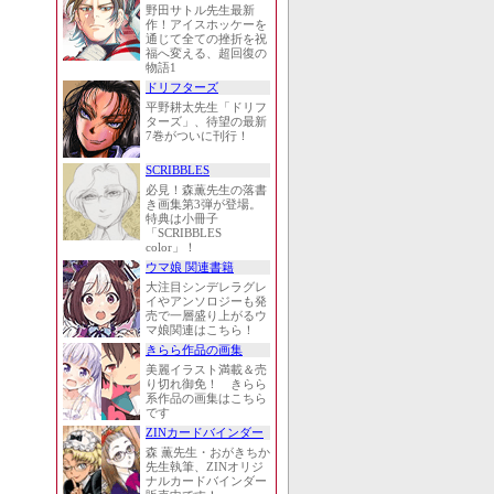
野田サトル先生最新
作！アイスホッケーを
通じて全ての挫折を祝
福へ変える、超回復の
物語1
ドリフターズ
平野耕太先生「ドリフ
ターズ」、待望の最新
7巻がついに刊行！
SCRIBBLES
必見！森薫先生の落書
き画集第3弾が登場。
特典は小冊子
「SCRIBBLES
color」！
ウマ娘 関連書籍
大注目シンデレラグレ
イやアンソロジーも発
売で一層盛り上がるウ
マ娘関連はこちら！
きらら作品の画集
美麗イラスト満載＆売
り切れ御免！ きらら
系作品の画集はこちら
です
ZINカードバインダー
森 薫先生・おがきちか
先生執筆、ZINオリジ
ナルカードバインダー