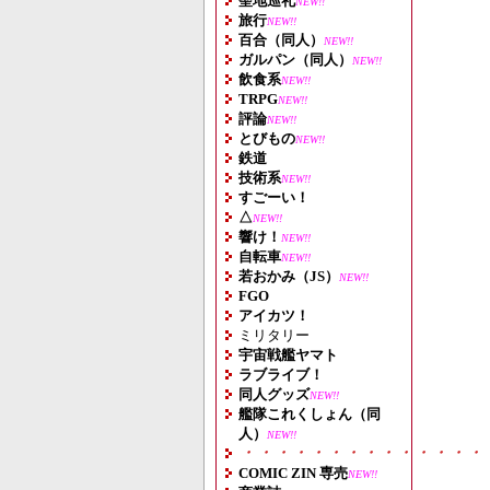
聖地巡礼
NEW!!
旅行
NEW!!
百合（同人）
NEW!!
ガルパン（同人）
NEW!!
飲食系
NEW!!
TRPG
NEW!!
評論
NEW!!
とびもの
NEW!!
鉄道
技術系
NEW!!
すごーい！
△
NEW!!
響け！
NEW!!
自転車
NEW!!
若おかみ（JS）
NEW!!
FGO
アイカツ！
ミリタリー
宇宙戦艦ヤマト
ラブライブ！
同人グッズ
NEW!!
艦隊これくしょん（同
人）
NEW!!
・・・・・・・・・・・・・・
COMIC ZIN 専売
NEW!!