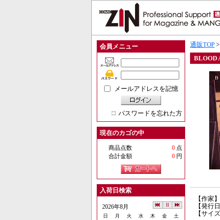
通販TOP
会員メニュー
BLOOD
メールアドレスを記憶
パスワードを忘れた方
現在のカゴの中
商品点数
0
点
合計金額
0
円
入荷日検索
【作家
【発行日】
2026年8月
【サイズ
日
月
火
水
木
金
土