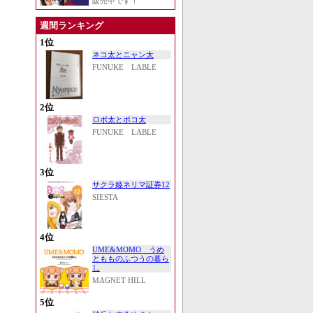
販売中です！
週間ランキング
1位
ネコ太とニャン太
FUNUKE LABLE
2位
ロボ太とポコ太
FUNUKE LABLE
3位
サクラ姫ネリマ証券12
SIESTA
4位
UME&MOMO うめ
ともものふつうの暮ら
し
MAGNET HILL
5位