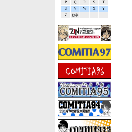
P
Q
R
S
T
U
V
W
X
Y
Z
数字