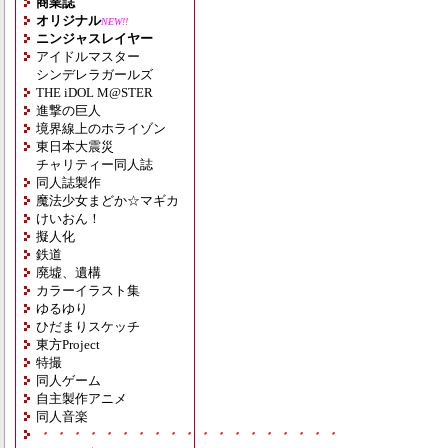
商業誌
オリジナル
NEW!!
ニンジャスレイヤー
アイドルマスター
シンデレラガールズ
THE iDOL M@STER
進撃の巨人
境界線上のホライゾン
東日本大震災
チャリティー同人誌
同人誌製作
魔法少女まどか☆マギカ
けいおん！
擬人化
鉄道
廃墟、遺構
カラーイラスト集
ゆるゆり
ひだまりスケッチ
東方Project
特撮
同人ゲーム
自主製作アニメ
同人音楽
・・・・・・・・・・・・・・・・・・・