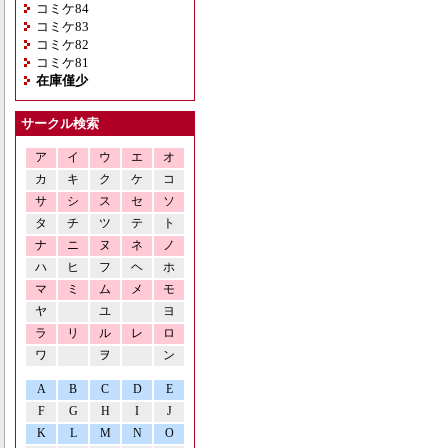
コミケ84
コミケ83
コミケ82
コミケ81
在庫僅少
サークル検索
ア
イ
ウ
エ
オ
カ
キ
ク
ケ
コ
サ
シ
ス
セ
ソ
タ
チ
ツ
テ
ト
ナ
ニ
ヌ
ネ
ノ
ハ
ヒ
フ
ヘ
ホ
マ
ミ
ム
メ
モ
ヤ
ユ
ヨ
ラ
リ
ル
レ
ロ
ワ
ヲ
ン
A
B
C
D
E
F
G
H
I
J
K
L
M
N
O