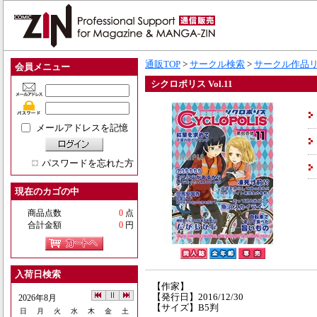
通販TOP
>
サークル検索
>
サークル作品
会員メニュー
シクロポリス Vol.11
メールアドレスを記憶
パスワードを忘れた方
現在のカゴの中
商品点数
0
点
合計金額
0
円
入荷日検索
【作家】
【発行日】2016/12/30
2026年8月
【サイズ】B5判
日
月
火
水
木
金
土