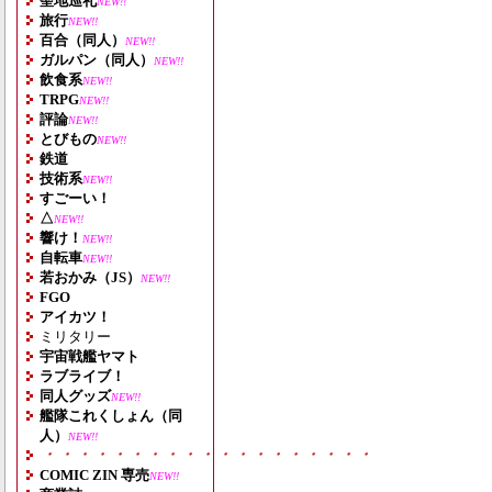
聖地巡礼
NEW!!
旅行
NEW!!
百合（同人）
NEW!!
ガルパン（同人）
NEW!!
飲食系
NEW!!
TRPG
NEW!!
評論
NEW!!
とびもの
NEW!!
鉄道
技術系
NEW!!
すごーい！
△
NEW!!
響け！
NEW!!
自転車
NEW!!
若おかみ（JS）
NEW!!
FGO
アイカツ！
ミリタリー
宇宙戦艦ヤマト
ラブライブ！
同人グッズ
NEW!!
艦隊これくしょん（同
人）
NEW!!
・・・・・・・・・・・・・・・・・・・
COMIC ZIN 専売
NEW!!