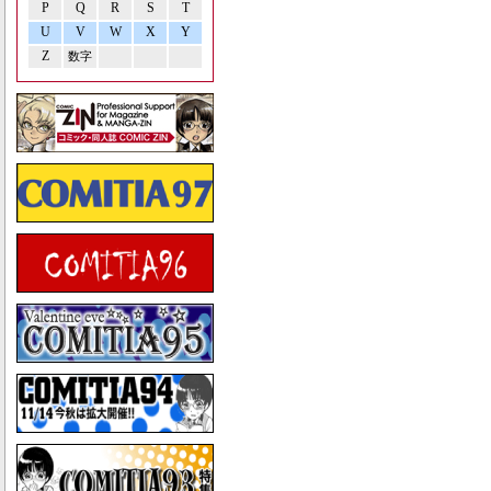
P
Q
R
S
T
U
V
W
X
Y
Z
数字