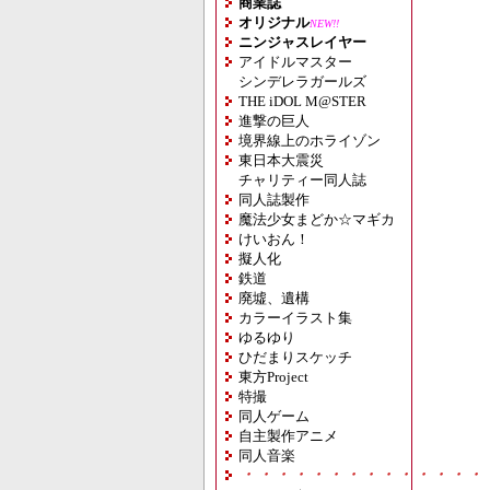
商業誌
オリジナル
NEW!!
ニンジャスレイヤー
アイドルマスター
シンデレラガールズ
THE iDOL M@STER
進撃の巨人
境界線上のホライゾン
東日本大震災
チャリティー同人誌
同人誌製作
魔法少女まどか☆マギカ
けいおん！
擬人化
鉄道
廃墟、遺構
カラーイラスト集
ゆるゆり
ひだまりスケッチ
東方Project
特撮
同人ゲーム
自主製作アニメ
同人音楽
・・・・・・・・・・・・・・