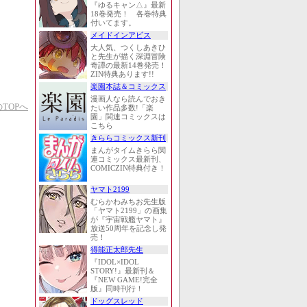
『ゆるキャン△』最新
18巻発売！ 各巻特典
付いてます。
メイドインアビス
大人気、つくしあきひ
と先生が描く深淵冒険
奇譚の最新14巻発売！
ZIN特典あります!!
楽園本誌＆コミックス
漫画人なら読んでおき
TOPへ
たい作品多数!「楽
園」関連コミックスは
こちら
きららコミックス新刊
まんがタイムきらら関
連コミックス最新刊、
COMICZIN特典付き！
ヤマト2199
むらかわみちお先生版
「ヤマト2199」の画集
が『宇宙戦艦ヤマト』
放送50周年を記念し発
売！
得能正太郎先生
『IDOL×IDOL
STORY!』最新刊＆
『NEW GAME!完全
版』同時刊行！
ドッグスレッド