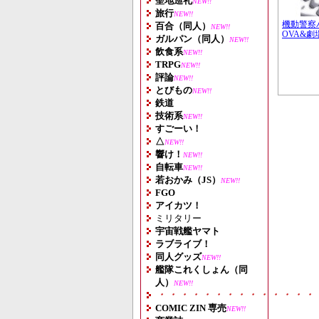
聖地巡礼
NEW!!
旅行
NEW!!
機動警察
百合（同人）
NEW!!
OVA&
ガルパン（同人）
NEW!!
飲食系
NEW!!
TRPG
NEW!!
評論
NEW!!
とびもの
NEW!!
鉄道
技術系
NEW!!
すごーい！
△
NEW!!
響け！
NEW!!
自転車
NEW!!
若おかみ（JS）
NEW!!
FGO
アイカツ！
ミリタリー
宇宙戦艦ヤマト
ラブライブ！
同人グッズ
NEW!!
艦隊これくしょん（同
人）
NEW!!
・・・・・・・・・・・・・・
COMIC ZIN 専売
NEW!!