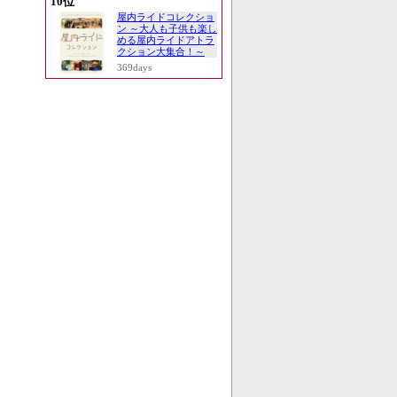
10位
屋内ライドコレクショ
ン ～大人も子供も楽し
める屋内ライドアトラ
クション大集合！～
369days