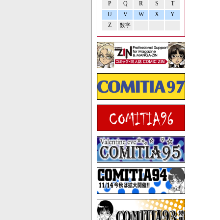
P
Q
R
S
T
U
V
W
X
Y
Z
数字