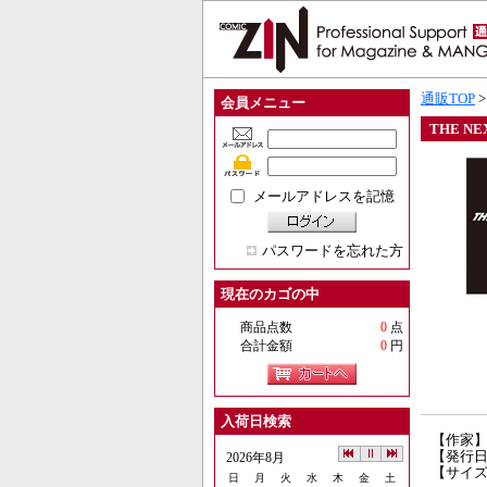
通販TOP
会員メニュー
THE N
メールアドレスを記憶
パスワードを忘れた方
現在のカゴの中
商品点数
0
点
合計金額
0
円
入荷日検索
【作家】
【発行日】
2026年8月
【サイズ
日
月
火
水
木
金
土