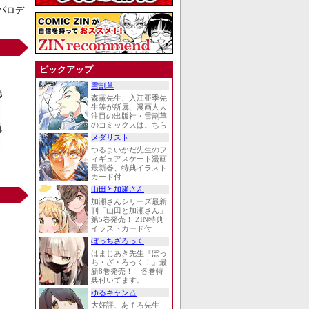
パロデ
ピックアップ
雪割草
森薫先生、入江亜季先
生等が所属、漫画人大
注目の出版社・雪割草
のコミックスはこちら
メダリスト
つるまいかだ先生のフ
ィギュアスケート漫画
最新巻、特典イラスト
カード付
山田と加瀬さん
加瀬さんシリーズ最新
刊「山田と加瀬さん」
第5巻発売！ ZIN特典
イラストカード付
ぼっちざろっく
はまじあき先生『ぼっ
ち・ざ・ろっく！』最
新8巻発売！ 各巻特
典付いてます。
ゆるキャン△
大好評、あｆろ先生