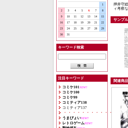
押井守総
1
ィ考察な
2
3
4
5
6
7
8
9
10
11
12
13
14
15
サンプ
16
17
18
19
20
21
22
23
24
25
26
27
28
29
30
31
キーワード検索
注目キーワード
関連商
コミケ101
NEW!!
コミケ100
コミケ99
コミティア138
コミティア137
・・・・・・・・・・・・・・
うまぴょい
NEW!!
レトロゲーム
NEW!!