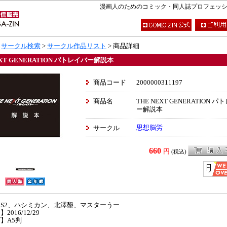
漫画人のためのコミック・同人誌プロフェッショナ
>
サークル検索
>
サークル作品リスト
> 商品詳細
EXT GENERATION パトレイバー解説本
商品コード
2000000311197
商品名
THE NEXT GENERATION 
ー解説本
思想脳労
サークル
660
円
(税込)
S2、ハシミカン、北澤墾、マスターうー
2016/12/29
】A5判