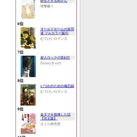
砂丘とするめさん
突撃蝶々
6位
オールドホームの灰羽
達 フルカラー版02
むてけいロマンス
7位
超人ロックの世紀II
Factoryきゃの
8位
いつかのための備忘録
むてけいロマンス
9位
金タマを捻挫した話
【完玉版】
さくら研究室