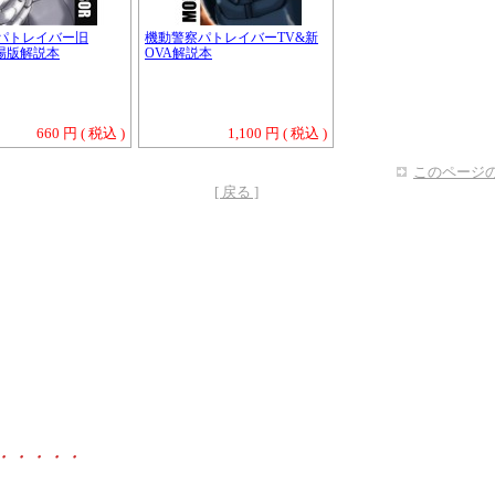
パトレイバー旧
機動警察パトレイバーTV&新
劇場版解説本
OVA解説本
660 円 ( 税込 )
1,100 円 ( 税込 )
このページの
[ 戻る ]
・・・・・