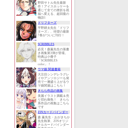
野田サトル先生最新
作！アイスホッケーを
通じて全ての挫折を祝
福へ変える、超回復の
物語1
ドリフターズ
平野耕太先生「ドリフ
ターズ」、待望の最新
7巻がついに刊行！
SCRIBBLES
必見！森薫先生の落書
き画集第3弾が登場。
特典は小冊子
「SCRIBBLES
color」！
ウマ娘 関連書籍
大注目シンデレラグレ
イやアンソロジーも発
売で一層盛り上がるウ
マ娘関連はこちら！
きらら作品の画集
美麗イラスト満載＆売
り切れ御免！ きらら
系作品の画集はこちら
です
ZINカードバインダー
森 薫先生・おがきちか
先生執筆、ZINオリジ
ナルカードバインダー