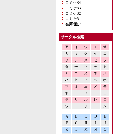
コミケ84
コミケ83
コミケ82
コミケ81
在庫僅少
サークル検索
ア
イ
ウ
エ
オ
カ
キ
ク
ケ
コ
サ
シ
ス
セ
ソ
タ
チ
ツ
テ
ト
ナ
ニ
ヌ
ネ
ノ
ハ
ヒ
フ
ヘ
ホ
マ
ミ
ム
メ
モ
ヤ
ユ
ヨ
ラ
リ
ル
レ
ロ
ワ
ヲ
ン
A
B
C
D
E
F
G
H
I
J
K
L
M
N
O