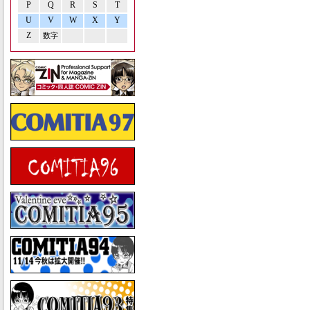
P
Q
R
S
T
U
V
W
X
Y
Z
数字