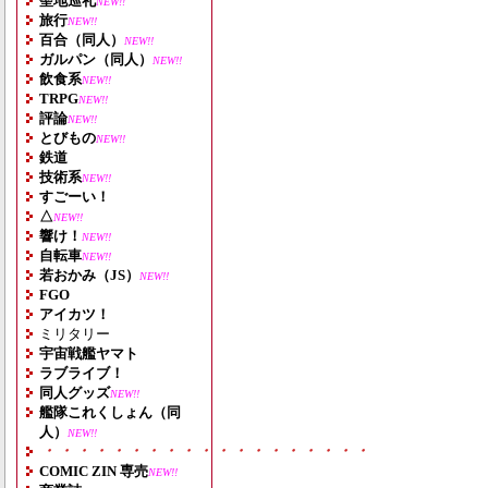
聖地巡礼
NEW!!
旅行
NEW!!
百合（同人）
NEW!!
ガルパン（同人）
NEW!!
飲食系
NEW!!
TRPG
NEW!!
評論
NEW!!
とびもの
NEW!!
鉄道
技術系
NEW!!
すごーい！
△
NEW!!
響け！
NEW!!
自転車
NEW!!
若おかみ（JS）
NEW!!
FGO
アイカツ！
ミリタリー
宇宙戦艦ヤマト
ラブライブ！
同人グッズ
NEW!!
艦隊これくしょん（同
人）
NEW!!
・・・・・・・・・・・・・・・・・・・
COMIC ZIN 専売
NEW!!