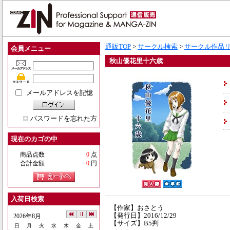
通販TOP
>
サークル検索
>
サークル作品
会員メニュー
秋山優花里十六歳
メールアドレスを記憶
パスワードを忘れた方
現在のカゴの中
商品点数
0
点
合計金額
0
円
入荷日検索
【作家】おさとう
【発行日】2016/12/29
2026年8月
【サイズ】B5判
日
月
火
水
木
金
土