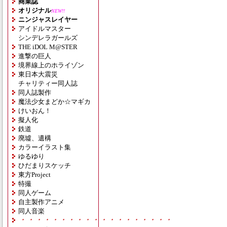
商業誌
オリジナル
NEW!!
ニンジャスレイヤー
アイドルマスター
シンデレラガールズ
THE iDOL M@STER
進撃の巨人
境界線上のホライゾン
東日本大震災
チャリティー同人誌
同人誌製作
魔法少女まどか☆マギカ
けいおん！
擬人化
鉄道
廃墟、遺構
カラーイラスト集
ゆるゆり
ひだまりスケッチ
東方Project
特撮
同人ゲーム
自主製作アニメ
同人音楽
・・・・・・・・・・・・・・・・・・・