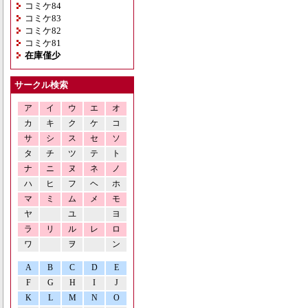
コミケ84
コミケ83
コミケ82
コミケ81
在庫僅少
サークル検索
ア
イ
ウ
エ
オ
カ
キ
ク
ケ
コ
サ
シ
ス
セ
ソ
タ
チ
ツ
テ
ト
ナ
ニ
ヌ
ネ
ノ
ハ
ヒ
フ
ヘ
ホ
マ
ミ
ム
メ
モ
ヤ
ユ
ヨ
ラ
リ
ル
レ
ロ
ワ
ヲ
ン
A
B
C
D
E
F
G
H
I
J
K
L
M
N
O