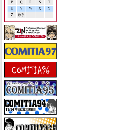
P
Q
R
S
T
U
V
W
X
Y
Z
数字