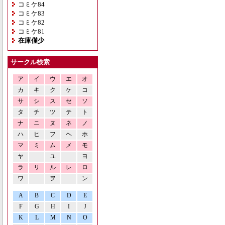
コミケ84
コミケ83
コミケ82
コミケ81
在庫僅少
サークル検索
ア
イ
ウ
エ
オ
カ
キ
ク
ケ
コ
サ
シ
ス
セ
ソ
タ
チ
ツ
テ
ト
ナ
ニ
ヌ
ネ
ノ
ハ
ヒ
フ
ヘ
ホ
マ
ミ
ム
メ
モ
ヤ
ユ
ヨ
ラ
リ
ル
レ
ロ
ワ
ヲ
ン
A
B
C
D
E
F
G
H
I
J
K
L
M
N
O