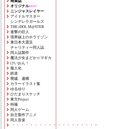
商業誌
オリジナル
NEW!!
ニンジャスレイヤー
アイドルマスター
シンデレラガールズ
THE iDOL M@STER
進撃の巨人
境界線上のホライゾン
東日本大震災
チャリティー同人誌
同人誌製作
魔法少女まどか☆マギカ
けいおん！
擬人化
鉄道
廃墟、遺構
カラーイラスト集
ゆるゆり
ひだまりスケッチ
東方Project
特撮
同人ゲーム
自主製作アニメ
同人音楽
・・・・・・・・・・・・・・・・・・・