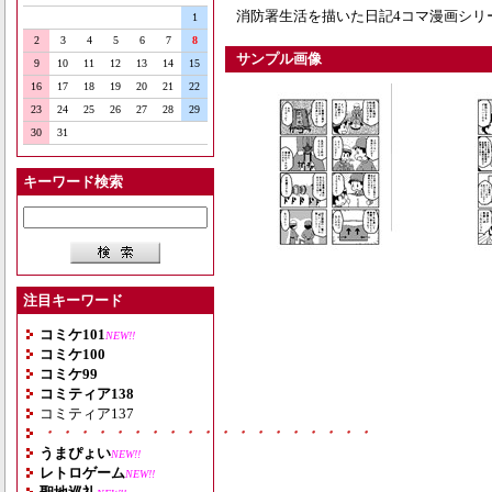
消防署生活を描いた日記4コマ漫画シリー
1
2
3
4
5
6
7
8
サンプル画像
9
10
11
12
13
14
15
16
17
18
19
20
21
22
23
24
25
26
27
28
29
30
31
キーワード検索
注目キーワード
コミケ101
NEW!!
コミケ100
コミケ99
コミティア138
コミティア137
・・・・・・・・・・・・・・・・・・・
うまぴょい
NEW!!
レトロゲーム
NEW!!