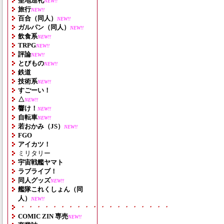
聖地巡礼
NEW!!
旅行
NEW!!
百合（同人）
NEW!!
ガルパン（同人）
NEW!!
飲食系
NEW!!
TRPG
NEW!!
評論
NEW!!
とびもの
NEW!!
鉄道
技術系
NEW!!
すごーい！
△
NEW!!
響け！
NEW!!
自転車
NEW!!
若おかみ（JS）
NEW!!
FGO
アイカツ！
ミリタリー
宇宙戦艦ヤマト
ラブライブ！
同人グッズ
NEW!!
艦隊これくしょん（同
人）
NEW!!
・・・・・・・・・・・・・・・・・・・
COMIC ZIN 専売
NEW!!