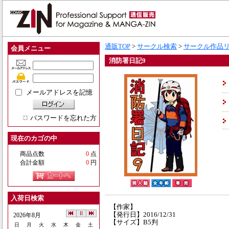
通販TOP
>
サークル検索
>
サークル作品
会員メニュー
消防署日記9
メールアドレスを記憶
パスワードを忘れた方
現在のカゴの中
商品点数
0
点
合計金額
0
円
入荷日検索
【作家】
【発行日】2016/12/31
2026年8月
【サイズ】B5判
日
月
火
水
木
金
土