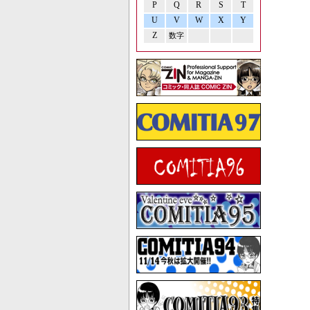
P
Q
R
S
T
U
V
W
X
Y
Z
数字