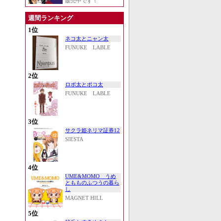
販売中です！
週間ランキング
1位
ネコ太とニャン太
FUNUKE LABLE
2位
ロボ太とポコ太
FUNUKE LABLE
3位
サクラ姫ネリマ証券12
SIESTA
4位
UME&MOMO うめ
ともものふつうの暮ら
し
MAGNET HILL
5位