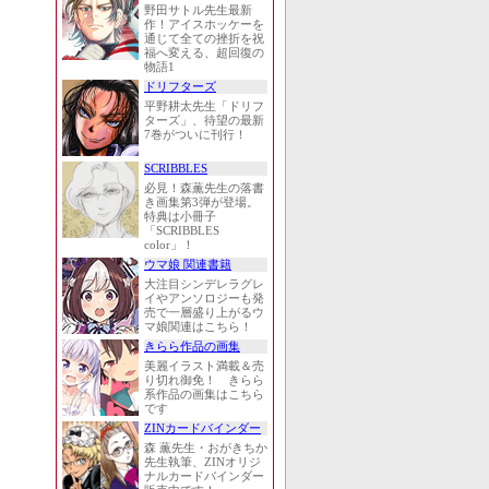
野田サトル先生最新
作！アイスホッケーを
通じて全ての挫折を祝
福へ変える、超回復の
物語1
ドリフターズ
平野耕太先生「ドリフ
ターズ」、待望の最新
7巻がついに刊行！
SCRIBBLES
必見！森薫先生の落書
き画集第3弾が登場。
特典は小冊子
「SCRIBBLES
color」！
ウマ娘 関連書籍
大注目シンデレラグレ
イやアンソロジーも発
売で一層盛り上がるウ
マ娘関連はこちら！
きらら作品の画集
美麗イラスト満載＆売
り切れ御免！ きらら
系作品の画集はこちら
です
ZINカードバインダー
森 薫先生・おがきちか
先生執筆、ZINオリジ
ナルカードバインダー