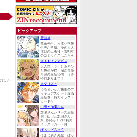
ピックアップ
雪割草
森薫先生、入江亜季先
生等が所属、漫画人大
注目の出版社・雪割草
のコミックスはこちら
メイドインアビス
大人気、つくしあきひ
と先生が描く深淵冒険
奇譚の最新15巻！ ZIN
特典あります!!
TOPへ
メダリスト
つるまいかだ先生のフ
ィギュアスケート漫画
最新巻、特典イラスト
カード付
山田と加瀬さん
加瀬さんシリーズ最新
刊「山田と加瀬さん」
第5巻発売！ ZIN特典
イラストカード付
ぼっちざろっく
はまじあき先生『ぼっ