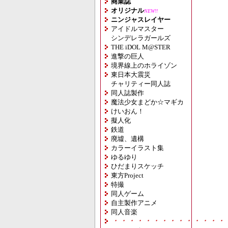
商業誌
オリジナル
NEW!!
ニンジャスレイヤー
アイドルマスター
シンデレラガールズ
THE iDOL M@STER
進撃の巨人
境界線上のホライゾン
東日本大震災
チャリティー同人誌
同人誌製作
魔法少女まどか☆マギカ
けいおん！
擬人化
鉄道
廃墟、遺構
カラーイラスト集
ゆるゆり
ひだまりスケッチ
東方Project
特撮
同人ゲーム
自主製作アニメ
同人音楽
・・・・・・・・・・・・・・