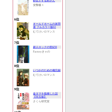
砂丘とするめさん
突撃蝶々
6位
オールドホームの灰羽
達 フルカラー版02
むてけいロマンス
7位
超人ロックの世紀II
Factoryきゃの
8位
いつかのための備忘録
むてけいロマンス
9位
金タマを捻挫した話
【完玉版】
さくら研究室