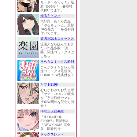
ち・ざ・ろっく！』最
新8巻発売！ 各巻特
典付いてます。
ゆるキャン△
大好評、あｆろ先生
『ゆるキャン△』最新
18巻発売！ 各巻特典
付いてます。
楽園本誌＆コミックス
漫画人なら読んでおき
たい作品多数!「楽
園」関連コミックスは
こちら
きららコミックス新刊
まんがタイムきらら関
連コミックス最新刊、
COMICZIN特典付き！
ヤマト2199
むらかわみちお先生版
「ヤマト2199」の画集
が『宇宙戦艦ヤマト』
放送50周年を記念し発
売！
得能正太郎先生
『IDOL×IDOL
STORY!』最新刊＆
『NEW GAME!完全
版』同時刊行！
ドッグスレッド