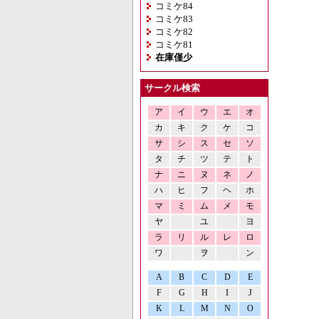
コミケ84
コミケ83
コミケ82
コミケ81
在庫僅少
サークル検索
ア
イ
ウ
エ
オ
カ
キ
ク
ケ
コ
サ
シ
ス
セ
ソ
タ
チ
ツ
テ
ト
ナ
ニ
ヌ
ネ
ノ
ハ
ヒ
フ
ヘ
ホ
マ
ミ
ム
メ
モ
ヤ
ユ
ヨ
ラ
リ
ル
レ
ロ
ワ
ヲ
ン
A
B
C
D
E
F
G
H
I
J
K
L
M
N
O