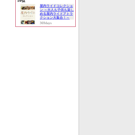
10位
屋内ライドコレクショ
ン ～大人も子供も楽し
める屋内ライドアトラ
クション大集合！～
369days