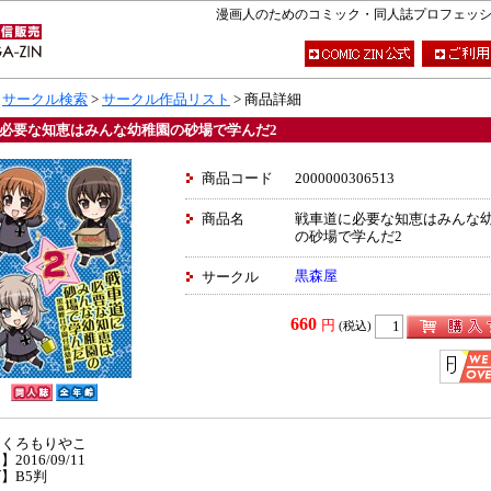
漫画人のためのコミック・同人誌プロフェッショナ
>
サークル検索
>
サークル作品リスト
> 商品詳細
必要な知恵はみんな幼稚園の砂場で学んだ2
商品コード
2000000306513
商品名
戦車道に必要な知恵はみんな
の砂場で学んだ2
黒森屋
サークル
660
円
(税込)
】くろもりやこ
2016/09/11
】B5判