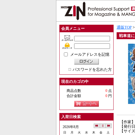
通販TOP
会員メニュー
戦車道に
メールアドレスを記憶
パスワードを忘れた方
現在のカゴの中
商品点数
0
点
合計金額
0
円
入荷日検索
【作家
【発行日】
2026年8月
【サイズ
日
月
火
水
木
金
土