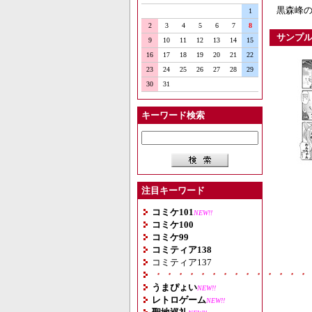
黒森峰の
1
2
3
4
5
6
7
8
サンプ
9
10
11
12
13
14
15
16
17
18
19
20
21
22
23
24
25
26
27
28
29
30
31
キーワード検索
注目キーワード
コミケ101
NEW!!
コミケ100
コミケ99
コミティア138
コミティア137
・・・・・・・・・・・・・・
うまぴょい
NEW!!
レトロゲーム
NEW!!