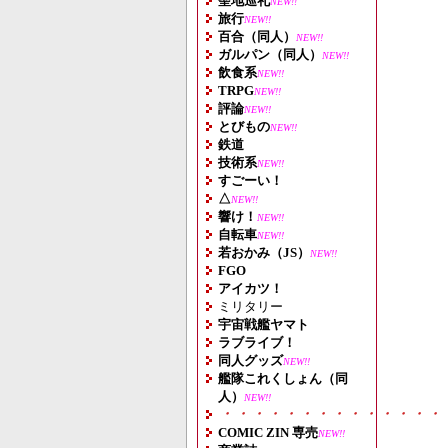
聖地巡礼
NEW!!
旅行
NEW!!
百合（同人）
NEW!!
ガルパン（同人）
NEW!!
飲食系
NEW!!
TRPG
NEW!!
評論
NEW!!
とびもの
NEW!!
鉄道
技術系
NEW!!
すごーい！
△
NEW!!
響け！
NEW!!
自転車
NEW!!
若おかみ（JS）
NEW!!
FGO
アイカツ！
ミリタリー
宇宙戦艦ヤマト
ラブライブ！
同人グッズ
NEW!!
艦隊これくしょん（同
人）
NEW!!
・・・・・・・・・・・・・・
COMIC ZIN 専売
NEW!!