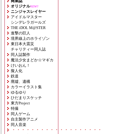
商業誌
オリジナル
NEW!!
ニンジャスレイヤー
アイドルマスター
シンデレラガールズ
THE iDOL M@STER
進撃の巨人
境界線上のホライゾン
東日本大震災
チャリティー同人誌
同人誌製作
魔法少女まどか☆マギカ
けいおん！
擬人化
鉄道
廃墟、遺構
カラーイラスト集
ゆるゆり
ひだまりスケッチ
東方Project
特撮
同人ゲーム
自主製作アニメ
同人音楽
・・・・・・・・・・・・・・・・・・・