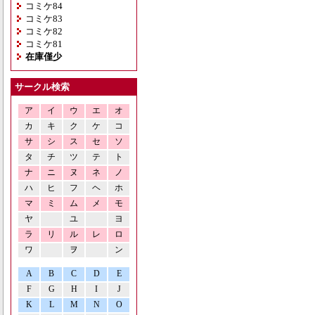
コミケ84
コミケ83
コミケ82
コミケ81
在庫僅少
サークル検索
ア
イ
ウ
エ
オ
カ
キ
ク
ケ
コ
サ
シ
ス
セ
ソ
タ
チ
ツ
テ
ト
ナ
ニ
ヌ
ネ
ノ
ハ
ヒ
フ
ヘ
ホ
マ
ミ
ム
メ
モ
ヤ
ユ
ヨ
ラ
リ
ル
レ
ロ
ワ
ヲ
ン
A
B
C
D
E
F
G
H
I
J
K
L
M
N
O