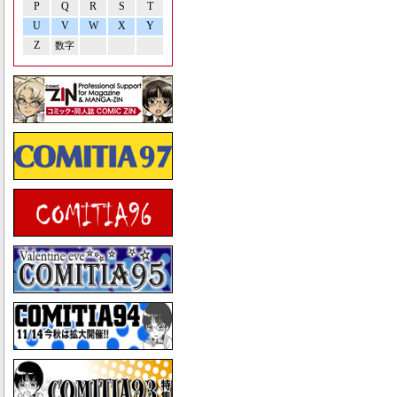
P
Q
R
S
T
U
V
W
X
Y
Z
数字