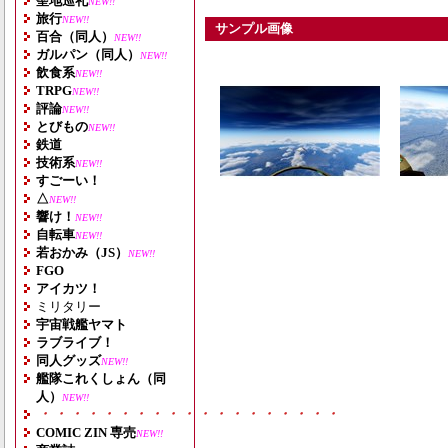
聖地巡礼
NEW!!
旅行
NEW!!
サンプル画像
百合（同人）
NEW!!
ガルパン（同人）
NEW!!
飲食系
NEW!!
TRPG
NEW!!
評論
NEW!!
とびもの
NEW!!
鉄道
技術系
NEW!!
すごーい！
△
NEW!!
響け！
NEW!!
自転車
NEW!!
若おかみ（JS）
NEW!!
FGO
アイカツ！
ミリタリー
宇宙戦艦ヤマト
ラブライブ！
同人グッズ
NEW!!
艦隊これくしょん（同
人）
NEW!!
・・・・・・・・・・・・・・・・・・・
COMIC ZIN 専売
NEW!!