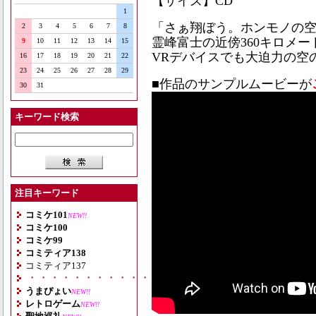
【サイズ】CD
1
「さぁ翔ぼう。ホンモノの
2
3
4
5
6
7
8
霊峰富士の近傍360キロメ
9
10
11
12
13
14
15
VRデバイスでも大迫力の空
16
17
18
19
20
21
22
23
24
25
26
27
28
29
■作品のサンプルムービーが
30
31
キーワード検索
注目キーワード
コミケ101
NEW!!
コミケ100
コミケ99
コミティア138
コミティア137
・・・・・・・・・・・・・・・・・・・
うまぴょい
NEW!!
レトロゲーム
NEW!!