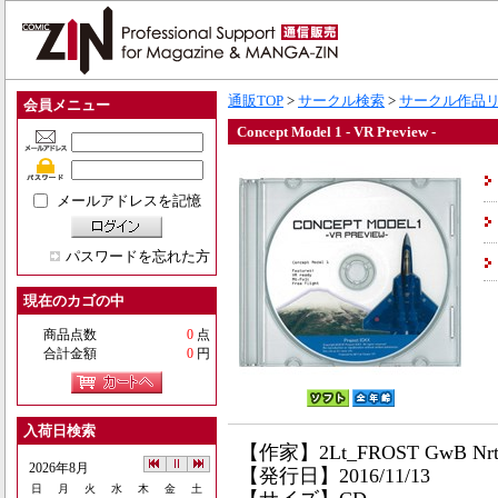
通販TOP
>
サークル検索
>
サークル作品
会員メニュー
Concept Model 1 - VR Preview -
メールアドレスを記憶
パスワードを忘れた方
現在のカゴの中
商品点数
0
点
合計金額
0
円
入荷日検索
【作家】2Lt_FROST GwB Nr
2026年8月
【発行日】2016/11/13
日
月
火
水
木
金
土