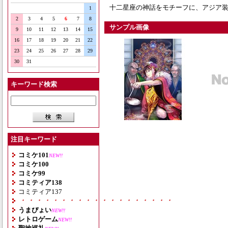
十二星座の神話をモチーフに、アジア装
1
2
3
4
5
6
7
8
サンプル画像
9
10
11
12
13
14
15
16
17
18
19
20
21
22
23
24
25
26
27
28
29
30
31
キーワード検索
注目キーワード
コミケ101
NEW!!
コミケ100
コミケ99
コミティア138
コミティア137
・・・・・・・・・・・・・・・・・・・
うまぴょい
NEW!!
レトロゲーム
NEW!!