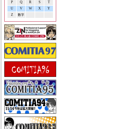
P
Q
R
S
T
U
V
W
X
Y
Z
数字