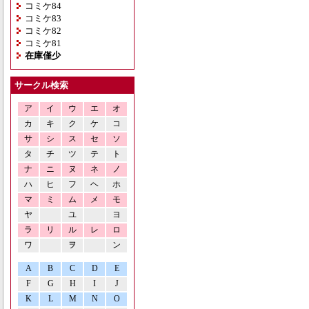
コミケ84
コミケ83
コミケ82
コミケ81
在庫僅少
サークル検索
ア
イ
ウ
エ
オ
カ
キ
ク
ケ
コ
サ
シ
ス
セ
ソ
タ
チ
ツ
テ
ト
ナ
ニ
ヌ
ネ
ノ
ハ
ヒ
フ
ヘ
ホ
マ
ミ
ム
メ
モ
ヤ
ユ
ヨ
ラ
リ
ル
レ
ロ
ワ
ヲ
ン
A
B
C
D
E
F
G
H
I
J
K
L
M
N
O