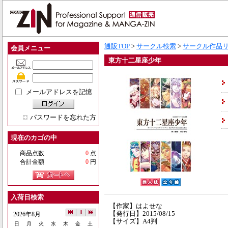
通販TOP
>
サークル検索
>
サークル作品
会員メニュー
東方十二星座少年
メールアドレスを記憶
パスワードを忘れた方
現在のカゴの中
商品点数
0
点
合計金額
0
円
入荷日検索
【作家】はよせな
【発行日】2015/08/15
2026年8月
【サイズ】A4判
日
月
火
水
木
金
土