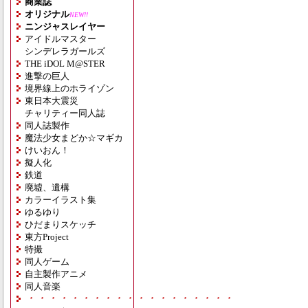
商業誌
オリジナル
NEW!!
ニンジャスレイヤー
アイドルマスター
シンデレラガールズ
THE iDOL M@STER
進撃の巨人
境界線上のホライゾン
東日本大震災
チャリティー同人誌
同人誌製作
魔法少女まどか☆マギカ
けいおん！
擬人化
鉄道
廃墟、遺構
カラーイラスト集
ゆるゆり
ひだまりスケッチ
東方Project
特撮
同人ゲーム
自主製作アニメ
同人音楽
・・・・・・・・・・・・・・・・・・・