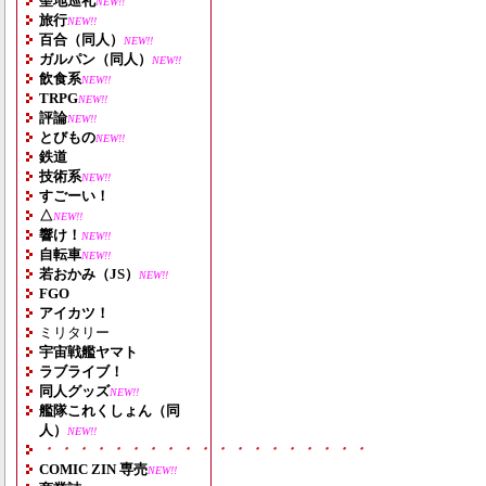
聖地巡礼
NEW!!
旅行
NEW!!
百合（同人）
NEW!!
ガルパン（同人）
NEW!!
飲食系
NEW!!
TRPG
NEW!!
評論
NEW!!
とびもの
NEW!!
鉄道
技術系
NEW!!
すごーい！
△
NEW!!
響け！
NEW!!
自転車
NEW!!
若おかみ（JS）
NEW!!
FGO
アイカツ！
ミリタリー
宇宙戦艦ヤマト
ラブライブ！
同人グッズ
NEW!!
艦隊これくしょん（同
人）
NEW!!
・・・・・・・・・・・・・・・・・・・
COMIC ZIN 専売
NEW!!