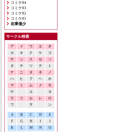
コミケ84
コミケ83
コミケ82
コミケ81
在庫僅少
サークル検索
ア
イ
ウ
エ
オ
カ
キ
ク
ケ
コ
サ
シ
ス
セ
ソ
タ
チ
ツ
テ
ト
ナ
ニ
ヌ
ネ
ノ
ハ
ヒ
フ
ヘ
ホ
マ
ミ
ム
メ
モ
ヤ
ユ
ヨ
ラ
リ
ル
レ
ロ
ワ
ヲ
ン
A
B
C
D
E
F
G
H
I
J
K
L
M
N
O