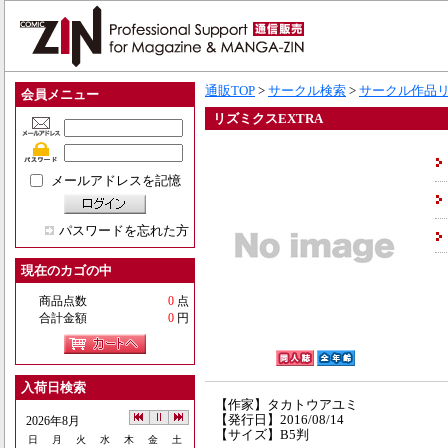
通販TOP
>
サークル検索
>
サークル作品
会員メニュー
リズミクスEXTRA
メールアドレスを記憶
パスワードを忘れた方
現在のカゴの中
商品点数
0
点
合計金額
0
円
入荷日検索
【作家】タカトウアユミ
【発行日】2016/08/14
2026年8月
【サイズ】B5判
日
月
火
水
木
金
土