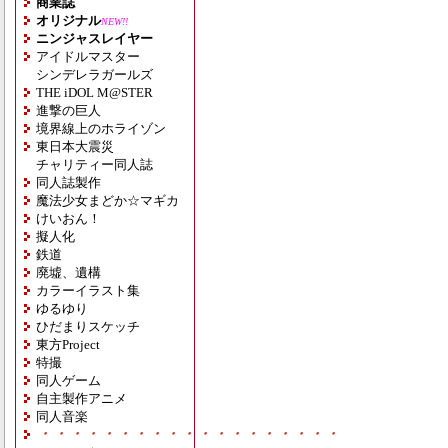
商業誌
オリジナル
NEW!!
ニンジャスレイヤー
アイドルマスター
シンデレラガールズ
THE iDOL M@STER
進撃の巨人
境界線上のホライゾン
東日本大震災
チャリティー同人誌
同人誌製作
魔法少女まどか☆マギカ
けいおん！
擬人化
鉄道
廃墟、遺構
カラーイラスト集
ゆるゆり
ひだまりスケッチ
東方Project
特撮
同人ゲーム
自主製作アニメ
同人音楽
・・・・・・・・・・・・・・・・・・・