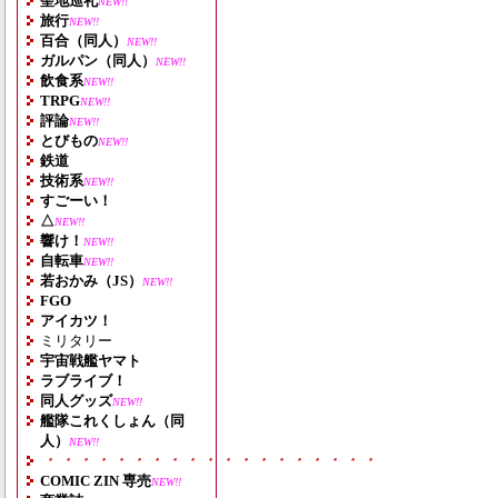
聖地巡礼
NEW!!
旅行
NEW!!
百合（同人）
NEW!!
ガルパン（同人）
NEW!!
飲食系
NEW!!
TRPG
NEW!!
評論
NEW!!
とびもの
NEW!!
鉄道
技術系
NEW!!
すごーい！
△
NEW!!
響け！
NEW!!
自転車
NEW!!
若おかみ（JS）
NEW!!
FGO
アイカツ！
ミリタリー
宇宙戦艦ヤマト
ラブライブ！
同人グッズ
NEW!!
艦隊これくしょん（同
人）
NEW!!
・・・・・・・・・・・・・・・・・・・
COMIC ZIN 専売
NEW!!