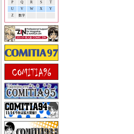
P
Q
R
S
T
U
V
W
X
Y
Z
数字