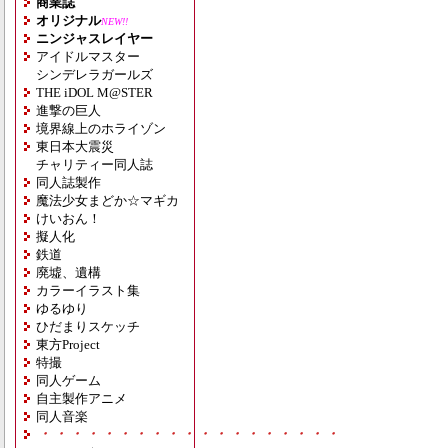
商業誌
オリジナル
NEW!!
ニンジャスレイヤー
アイドルマスター
シンデレラガールズ
THE iDOL M@STER
進撃の巨人
境界線上のホライゾン
東日本大震災
チャリティー同人誌
同人誌製作
魔法少女まどか☆マギカ
けいおん！
擬人化
鉄道
廃墟、遺構
カラーイラスト集
ゆるゆり
ひだまりスケッチ
東方Project
特撮
同人ゲーム
自主製作アニメ
同人音楽
・・・・・・・・・・・・・・・・・・・