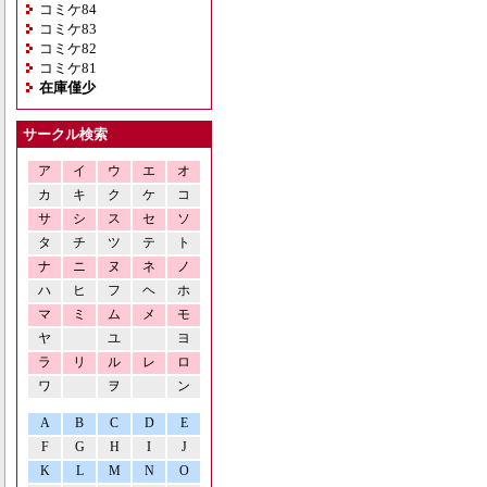
コミケ84
コミケ83
コミケ82
コミケ81
在庫僅少
サークル検索
ア
イ
ウ
エ
オ
カ
キ
ク
ケ
コ
サ
シ
ス
セ
ソ
タ
チ
ツ
テ
ト
ナ
ニ
ヌ
ネ
ノ
ハ
ヒ
フ
ヘ
ホ
マ
ミ
ム
メ
モ
ヤ
ユ
ヨ
ラ
リ
ル
レ
ロ
ワ
ヲ
ン
A
B
C
D
E
F
G
H
I
J
K
L
M
N
O