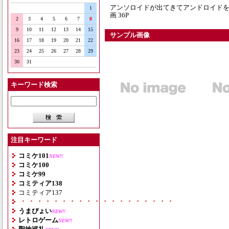
アンソロイドが出てきてアンドロイドを
1
画 36P
2
3
4
5
6
7
8
9
10
11
12
13
14
15
サンプル画像
16
17
18
19
20
21
22
23
24
25
26
27
28
29
30
31
キーワード検索
注目キーワード
コミケ101
NEW!!
コミケ100
コミケ99
コミティア138
コミティア137
・・・・・・・・・・・・・・・・・・・
うまぴょい
NEW!!
レトロゲーム
NEW!!