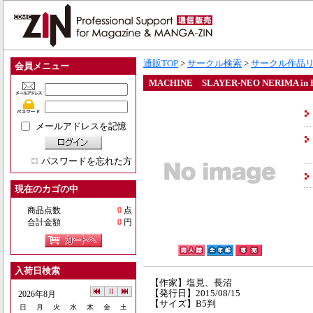
通販TOP
>
サークル検索
>
サークル作品
会員メニュー
MACHINE SLAYER-NEO NERIMA in 
メールアドレスを記憶
パスワードを忘れた方
現在のカゴの中
商品点数
0
点
合計金額
0
円
入荷日検索
【作家】塩見、長沼
【発行日】2015/08/15
2026年8月
【サイズ】B5判
日
月
火
水
木
金
土