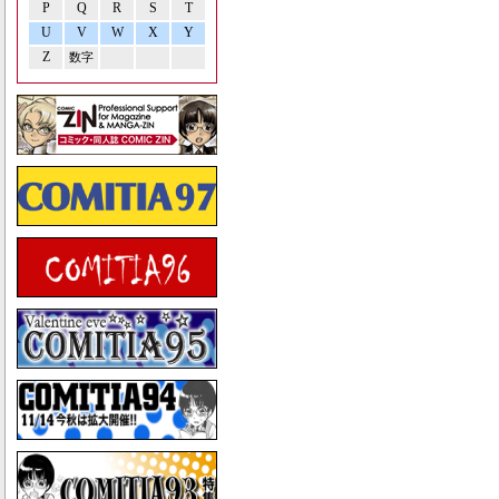
P
Q
R
S
T
U
V
W
X
Y
Z
数字