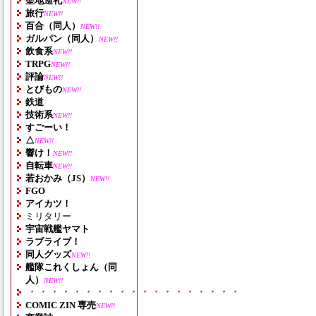
聖地巡礼
NEW!!
旅行
NEW!!
百合（同人）
NEW!!
ガルパン（同人）
NEW!!
飲食系
NEW!!
TRPG
NEW!!
評論
NEW!!
とびもの
NEW!!
鉄道
技術系
NEW!!
すごーい！
△
NEW!!
響け！
NEW!!
自転車
NEW!!
若おかみ（JS）
NEW!!
FGO
アイカツ！
ミリタリー
宇宙戦艦ヤマト
ラブライブ！
同人グッズ
NEW!!
艦隊これくしょん（同
人）
NEW!!
・・・・・・・・・・・・・・・・・・・
COMIC ZIN 専売
NEW!!