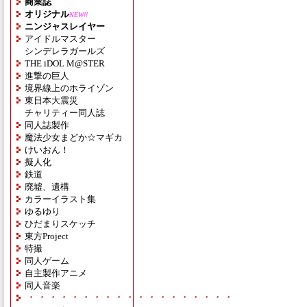
商業誌
オリジナル
NEW!!
ニンジャスレイヤー
アイドルマスター
シンデレラガールズ
THE iDOL M@STER
進撃の巨人
境界線上のホライゾン
東日本大震災
チャリティー同人誌
同人誌製作
魔法少女まどか☆マギカ
けいおん！
擬人化
鉄道
廃墟、遺構
カラーイラスト集
ゆるゆり
ひだまりスケッチ
東方Project
特撮
同人ゲーム
自主製作アニメ
同人音楽
・・・・・・・・・・・・・・・・・・・