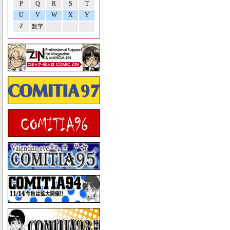
P
Q
R
S
T
U
V
W
X
Y
Z
数字