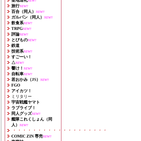
聖地巡礼
NEW!!
旅行
NEW!!
百合（同人）
NEW!!
ガルパン（同人）
NEW!!
飲食系
NEW!!
TRPG
NEW!!
評論
NEW!!
とびもの
NEW!!
鉄道
技術系
NEW!!
すごーい！
△
NEW!!
響け！
NEW!!
自転車
NEW!!
若おかみ（JS）
NEW!!
FGO
アイカツ！
ミリタリー
宇宙戦艦ヤマト
ラブライブ！
同人グッズ
NEW!!
艦隊これくしょん（同
人）
NEW!!
・・・・・・・・・・・・・・・・・・・
COMIC ZIN 専売
NEW!!