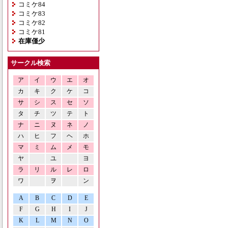
コミケ84
コミケ83
コミケ82
コミケ81
在庫僅少
サークル検索
ア
イ
ウ
エ
オ
カ
キ
ク
ケ
コ
サ
シ
ス
セ
ソ
タ
チ
ツ
テ
ト
ナ
ニ
ヌ
ネ
ノ
ハ
ヒ
フ
ヘ
ホ
マ
ミ
ム
メ
モ
ヤ
ユ
ヨ
ラ
リ
ル
レ
ロ
ワ
ヲ
ン
A
B
C
D
E
F
G
H
I
J
K
L
M
N
O