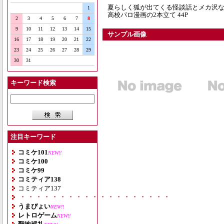
夏らしく狐が出てくる怪談話とメカ沢な
1
高校パロ漫画の2本立て 44P
2
3
4
5
6
7
8
9
10
11
12
13
14
15
サンプル画像
16
17
18
19
20
21
22
23
24
25
26
27
28
29
30
31
キーワード検索
注目キーワード
コミケ101
NEW!!
コミケ100
コミケ99
コミティア138
コミティア137
・・・・・・・・・・・・・・・・・・・
うまぴょい
NEW!!
レトロゲーム
NEW!!