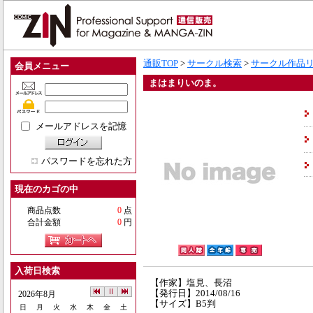
通販TOP
>
サークル検索
>
サークル作品
会員メニュー
まはまりいのま。
メールアドレスを記憶
パスワードを忘れた方
現在のカゴの中
商品点数
0
点
合計金額
0
円
入荷日検索
【作家】塩見、長沼
【発行日】2014/08/16
2026年8月
【サイズ】B5判
日
月
火
水
木
金
土