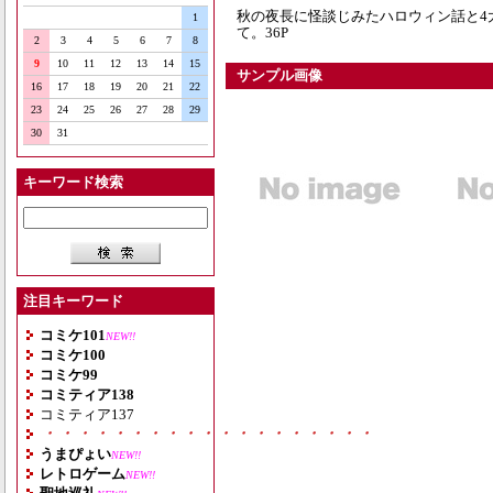
秋の夜長に怪談じみたハロウィン話と4
1
て。36P
2
3
4
5
6
7
8
9
10
11
12
13
14
15
サンプル画像
16
17
18
19
20
21
22
23
24
25
26
27
28
29
30
31
キーワード検索
注目キーワード
コミケ101
NEW!!
コミケ100
コミケ99
コミティア138
コミティア137
・・・・・・・・・・・・・・・・・・・
うまぴょい
NEW!!
レトロゲーム
NEW!!