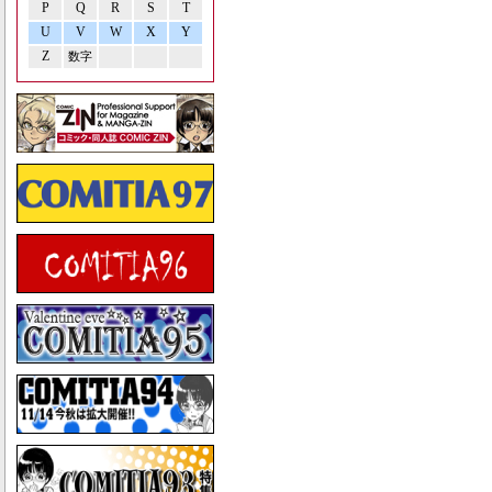
P
Q
R
S
T
U
V
W
X
Y
Z
数字