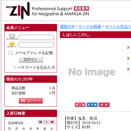
通販TOP
>
サークル検索
>
サークル作品
会員メニュー
しはしいこのし。
メールアドレスを記憶
パスワードを忘れた方
現在のカゴの中
商品点数
0
点
合計金額
0
円
入荷日検索
【作家】塩見、長沼
【発行日】2014/10/12
2026年8月
【サイズ】B5判
日
月
火
水
木
金
土