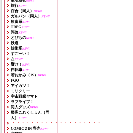
聖地巡礼
NEW!!
旅行
NEW!!
百合（同人）
NEW!!
ガルパン（同人）
NEW!!
飲食系
NEW!!
TRPG
NEW!!
評論
NEW!!
とびもの
NEW!!
鉄道
技術系
NEW!!
すごーい！
△
NEW!!
響け！
NEW!!
自転車
NEW!!
若おかみ（JS）
NEW!!
FGO
アイカツ！
ミリタリー
宇宙戦艦ヤマト
ラブライブ！
同人グッズ
NEW!!
艦隊これくしょん（同
人）
NEW!!
・・・・・・・・・・・・・・・・・・・
COMIC ZIN 専売
NEW!!