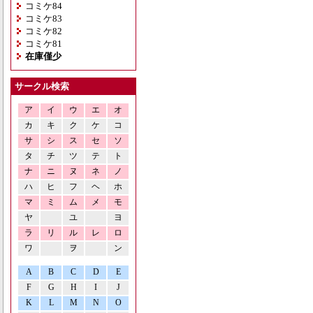
コミケ84
コミケ83
コミケ82
コミケ81
在庫僅少
サークル検索
ア
イ
ウ
エ
オ
カ
キ
ク
ケ
コ
サ
シ
ス
セ
ソ
タ
チ
ツ
テ
ト
ナ
ニ
ヌ
ネ
ノ
ハ
ヒ
フ
ヘ
ホ
マ
ミ
ム
メ
モ
ヤ
ユ
ヨ
ラ
リ
ル
レ
ロ
ワ
ヲ
ン
A
B
C
D
E
F
G
H
I
J
K
L
M
N
O