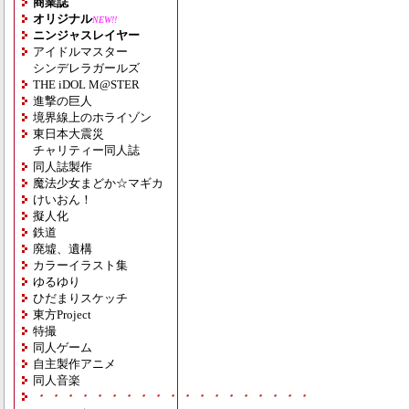
商業誌
オリジナル
NEW!!
ニンジャスレイヤー
アイドルマスター
シンデレラガールズ
THE iDOL M@STER
進撃の巨人
境界線上のホライゾン
東日本大震災
チャリティー同人誌
同人誌製作
魔法少女まどか☆マギカ
けいおん！
擬人化
鉄道
廃墟、遺構
カラーイラスト集
ゆるゆり
ひだまりスケッチ
東方Project
特撮
同人ゲーム
自主製作アニメ
同人音楽
・・・・・・・・・・・・・・・・・・・