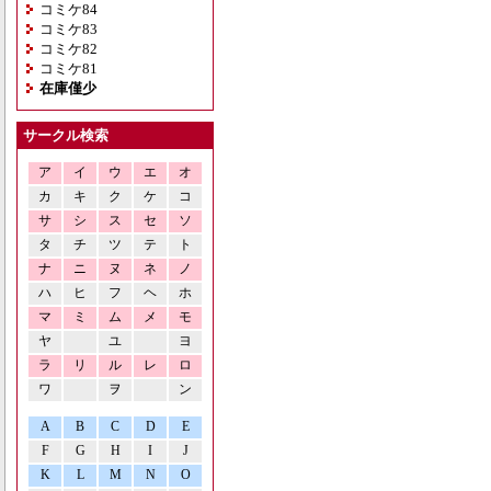
コミケ84
コミケ83
コミケ82
コミケ81
在庫僅少
サークル検索
ア
イ
ウ
エ
オ
カ
キ
ク
ケ
コ
サ
シ
ス
セ
ソ
タ
チ
ツ
テ
ト
ナ
ニ
ヌ
ネ
ノ
ハ
ヒ
フ
ヘ
ホ
マ
ミ
ム
メ
モ
ヤ
ユ
ヨ
ラ
リ
ル
レ
ロ
ワ
ヲ
ン
A
B
C
D
E
F
G
H
I
J
K
L
M
N
O