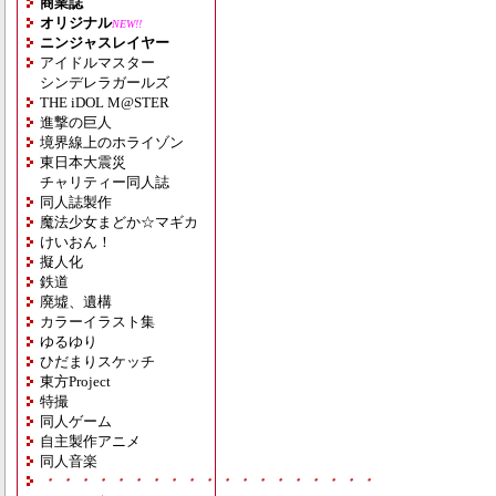
商業誌
オリジナル
NEW!!
ニンジャスレイヤー
アイドルマスター
シンデレラガールズ
THE iDOL M@STER
進撃の巨人
境界線上のホライゾン
東日本大震災
チャリティー同人誌
同人誌製作
魔法少女まどか☆マギカ
けいおん！
擬人化
鉄道
廃墟、遺構
カラーイラスト集
ゆるゆり
ひだまりスケッチ
東方Project
特撮
同人ゲーム
自主製作アニメ
同人音楽
・・・・・・・・・・・・・・・・・・・