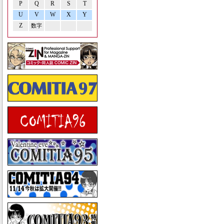
P
Q
R
S
T
U
V
W
X
Y
Z
数字