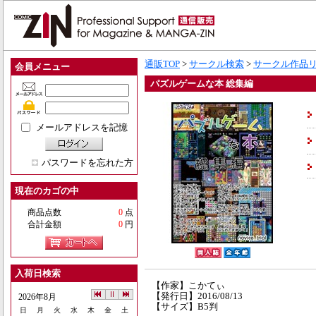
通販TOP
>
サークル検索
>
サークル作品
会員メニュー
パズルゲームな本 総集編
メールアドレスを記憶
パスワードを忘れた方
現在のカゴの中
商品点数
0
点
合計金額
0
円
入荷日検索
【作家】こかてぃ
【発行日】2016/08/13
2026年8月
【サイズ】B5判
日
月
火
水
木
金
土