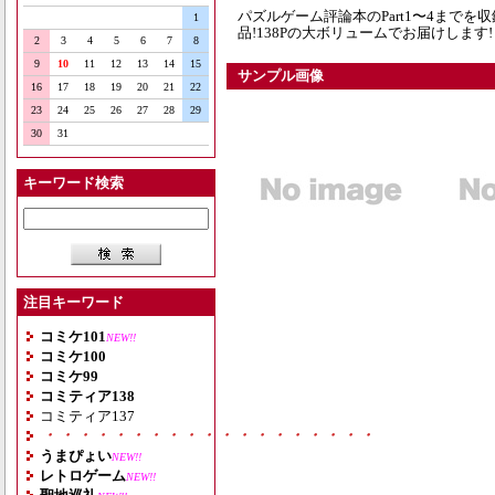
パズルゲーム評論本のPart1〜4まで
1
品!138Pの大ボリュームでお届けします!
2
3
4
5
6
7
8
9
10
11
12
13
14
15
サンプル画像
16
17
18
19
20
21
22
23
24
25
26
27
28
29
30
31
キーワード検索
注目キーワード
コミケ101
NEW!!
コミケ100
コミケ99
コミティア138
コミティア137
・・・・・・・・・・・・・・・・・・・
うまぴょい
NEW!!
レトロゲーム
NEW!!