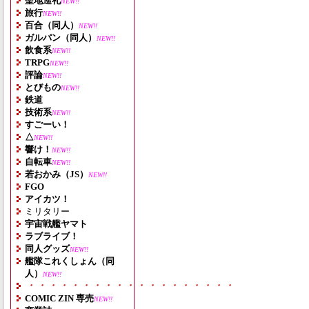
聖地巡礼
NEW!!
旅行
NEW!!
百合（同人）
NEW!!
ガルパン（同人）
NEW!!
飲食系
NEW!!
TRPG
NEW!!
評論
NEW!!
とびもの
NEW!!
鉄道
技術系
NEW!!
すごーい！
△
NEW!!
響け！
NEW!!
自転車
NEW!!
若おかみ（JS）
NEW!!
FGO
アイカツ！
ミリタリー
宇宙戦艦ヤマト
ラブライブ！
同人グッズ
NEW!!
艦隊これくしょん（同
人）
NEW!!
・・・・・・・・・・・・・・・・・・・
COMIC ZIN 専売
NEW!!