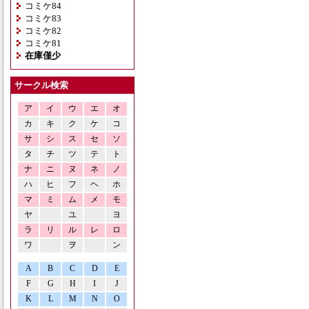
コミケ84
コミケ83
コミケ82
コミケ81
在庫僅少
サークル検索
ア
イ
ウ
エ
オ
カ
キ
ク
ケ
コ
サ
シ
ス
セ
ソ
タ
チ
ツ
テ
ト
ナ
ニ
ヌ
ネ
ノ
ハ
ヒ
フ
ヘ
ホ
マ
ミ
ム
メ
モ
ヤ
ユ
ヨ
ラ
リ
ル
レ
ロ
ワ
ヲ
ン
A
B
C
D
E
F
G
H
I
J
K
L
M
N
O