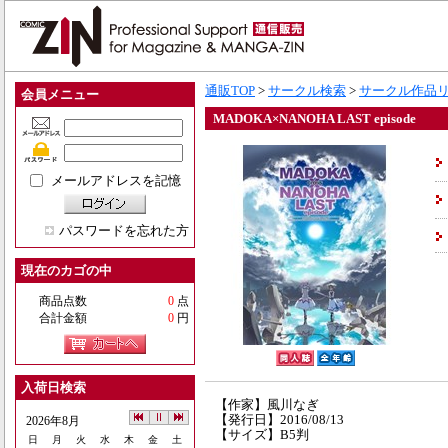
通販TOP
>
サークル検索
>
サークル作品
会員メニュー
MADOKA×NANOHA LAST episode
メールアドレスを記憶
パスワードを忘れた方
現在のカゴの中
商品点数
0
点
合計金額
0
円
入荷日検索
【作家】風川なぎ
【発行日】2016/08/13
2026年8月
【サイズ】B5判
日
月
火
水
木
金
土