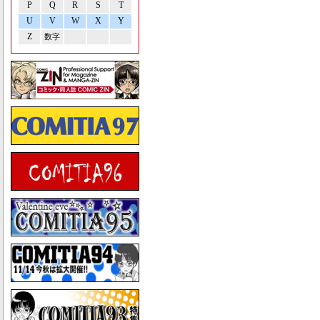
P
Q
R
S
T
U
V
W
X
Y
Z
数字