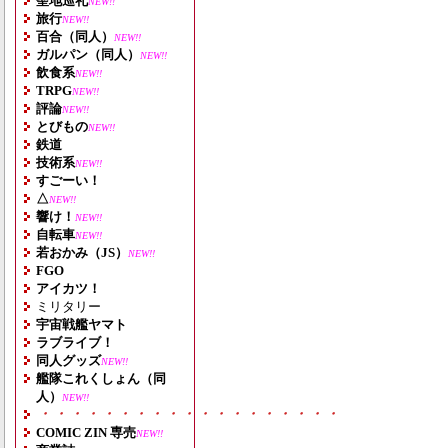
聖地巡礼
NEW!!
旅行
NEW!!
百合（同人）
NEW!!
ガルパン（同人）
NEW!!
飲食系
NEW!!
TRPG
NEW!!
評論
NEW!!
とびもの
NEW!!
鉄道
技術系
NEW!!
すごーい！
△
NEW!!
響け！
NEW!!
自転車
NEW!!
若おかみ（JS）
NEW!!
FGO
アイカツ！
ミリタリー
宇宙戦艦ヤマト
ラブライブ！
同人グッズ
NEW!!
艦隊これくしょん（同
人）
NEW!!
・・・・・・・・・・・・・・・・・・・
COMIC ZIN 専売
NEW!!