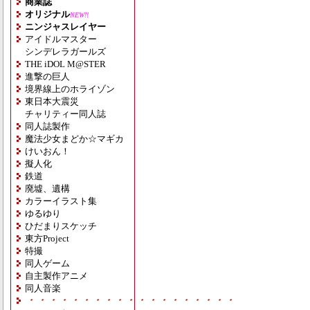
商業誌
オリジナル
NEW!!
ニンジャスレイヤー
アイドルマスター
シンデレラガールズ
THE iDOL M@STER
進撃の巨人
境界線上のホライゾン
東日本大震災
チャリティー同人誌
同人誌製作
魔法少女まどか☆マギカ
けいおん！
擬人化
鉄道
廃墟、遺構
カラーイラスト集
ゆるゆり
ひだまりスケッチ
東方Project
特撮
同人ゲーム
自主製作アニメ
同人音楽
・・・・・・・・・・・・・・・・・・・