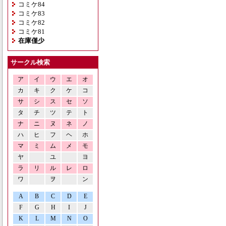
コミケ84
コミケ83
コミケ82
コミケ81
在庫僅少
サークル検索
ア
イ
ウ
エ
オ
カ
キ
ク
ケ
コ
サ
シ
ス
セ
ソ
タ
チ
ツ
テ
ト
ナ
ニ
ヌ
ネ
ノ
ハ
ヒ
フ
ヘ
ホ
マ
ミ
ム
メ
モ
ヤ
ユ
ヨ
ラ
リ
ル
レ
ロ
ワ
ヲ
ン
A
B
C
D
E
F
G
H
I
J
K
L
M
N
O