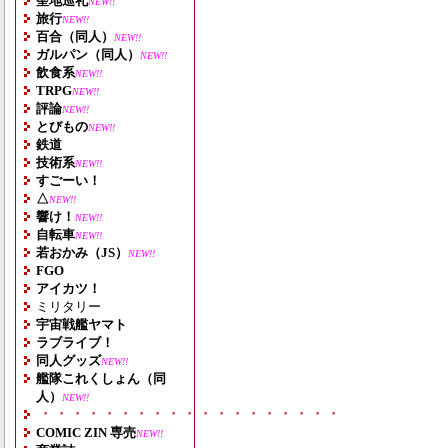
聖地巡礼
NEW!!
旅行
NEW!!
百合（同人）
NEW!!
ガルパン（同人）
NEW!!
飲食系
NEW!!
TRPG
NEW!!
評論
NEW!!
とびもの
NEW!!
鉄道
技術系
NEW!!
すごーい！
△
NEW!!
響け！
NEW!!
自転車
NEW!!
若おかみ（JS）
NEW!!
FGO
アイカツ！
ミリタリー
宇宙戦艦ヤマト
ラブライブ！
同人グッズ
NEW!!
艦隊これくしょん（同
人）
NEW!!
・・・・・・・・・・・・・・・・・・・
COMIC ZIN 専売
NEW!!