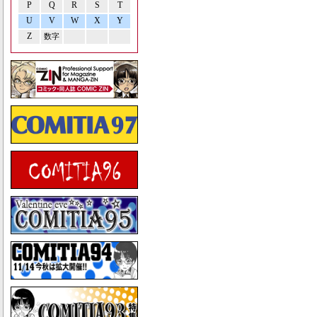
P
Q
R
S
T
U
V
W
X
Y
Z
数字