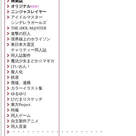
商業誌
オリジナル
NEW!!
ニンジャスレイヤー
アイドルマスター
シンデレラガールズ
THE iDOL M@STER
進撃の巨人
境界線上のホライゾン
東日本大震災
チャリティー同人誌
同人誌製作
魔法少女まどか☆マギカ
けいおん！
擬人化
鉄道
廃墟、遺構
カラーイラスト集
ゆるゆり
ひだまりスケッチ
東方Project
特撮
同人ゲーム
自主製作アニメ
同人音楽
・・・・・・・・・・・・・・・・・・・