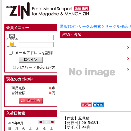
通販TOP
>
サークル検索
>
サークル作品
会員メニュー
占術・占師
メールアドレスを記憶
パスワードを忘れた方
現在のカゴの中
商品点数
0
点
合計金額
0
円
入荷日検索
【作家】風見猫
【発行日】2015/08/14
2026年8月
【サイズ】A4判
日
月
火
水
木
金
土