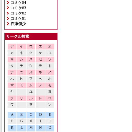
コミケ84
コミケ83
コミケ82
コミケ81
在庫僅少
サークル検索
ア
イ
ウ
エ
オ
カ
キ
ク
ケ
コ
サ
シ
ス
セ
ソ
タ
チ
ツ
テ
ト
ナ
ニ
ヌ
ネ
ノ
ハ
ヒ
フ
ヘ
ホ
マ
ミ
ム
メ
モ
ヤ
ユ
ヨ
ラ
リ
ル
レ
ロ
ワ
ヲ
ン
A
B
C
D
E
F
G
H
I
J
K
L
M
N
O