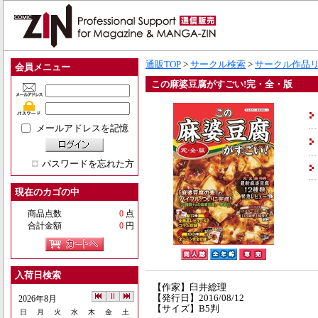
通販TOP
>
サークル検索
>
サークル作品
会員メニュー
この麻婆豆腐がすごい!完・全・版
メールアドレスを記憶
パスワードを忘れた方
現在のカゴの中
商品点数
0
点
合計金額
0
円
入荷日検索
【作家】臼井総理
【発行日】2016/08/12
2026年8月
【サイズ】B5判
日
月
火
水
木
金
土