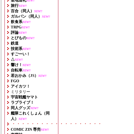
聖地巡礼
NEW!!
旅行
NEW!!
百合（同人）
NEW!!
ガルパン（同人）
NEW!!
飲食系
NEW!!
TRPG
NEW!!
評論
NEW!!
とびもの
NEW!!
鉄道
技術系
NEW!!
すごーい！
△
NEW!!
響け！
NEW!!
自転車
NEW!!
若おかみ（JS）
NEW!!
FGO
アイカツ！
ミリタリー
宇宙戦艦ヤマト
ラブライブ！
同人グッズ
NEW!!
艦隊これくしょん（同
人）
NEW!!
・・・・・・・・・・・・・・・・・・・
COMIC ZIN 専売
NEW!!