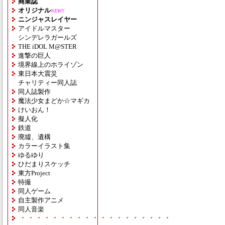
商業誌
オリジナル
NEW!!
ニンジャスレイヤー
アイドルマスター
シンデレラガールズ
THE iDOL M@STER
進撃の巨人
境界線上のホライゾン
東日本大震災
チャリティー同人誌
同人誌製作
魔法少女まどか☆マギカ
けいおん！
擬人化
鉄道
廃墟、遺構
カラーイラスト集
ゆるゆり
ひだまりスケッチ
東方Project
特撮
同人ゲーム
自主製作アニメ
同人音楽
・・・・・・・・・・・・・・・・・・・