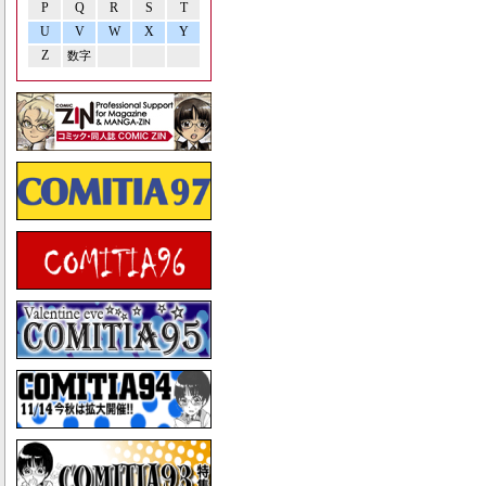
P
Q
R
S
T
U
V
W
X
Y
Z
数字