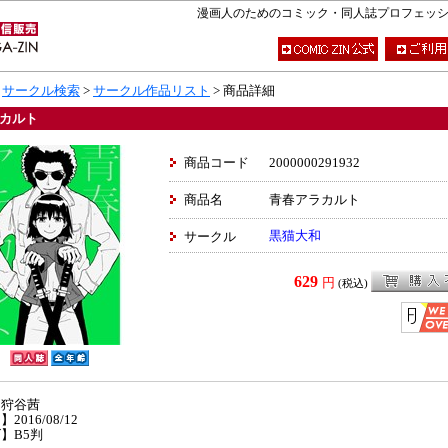
漫画人のためのコミック・同人誌プロフェッショナ
>
サークル検索
>
サークル作品リスト
> 商品詳細
カルト
商品コード
2000000291932
商品名
青春アラカルト
黒猫大和
サークル
629
円
(税込)
】狩谷茜
2016/08/12
】B5判