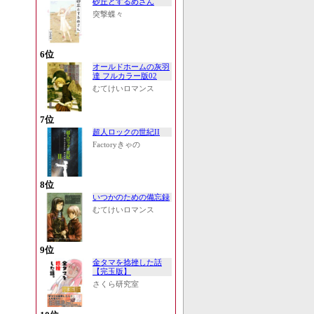
砂丘とするめさん
突撃蝶々
6位
オールドホームの灰羽
達 フルカラー版02
むてけいロマンス
7位
超人ロックの世紀II
Factoryきゃの
8位
いつかのための備忘録
むてけいロマンス
9位
金タマを捻挫した話
【完玉版】
さくら研究室