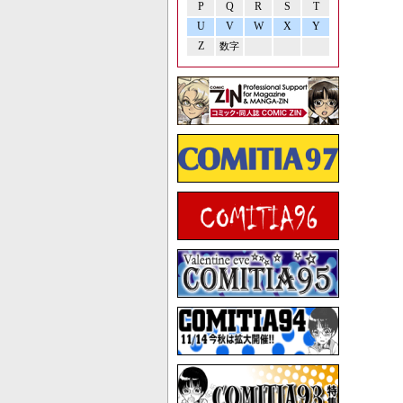
P
Q
R
S
T
U
V
W
X
Y
Z
数字