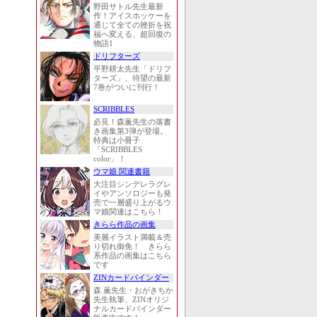
野田サトル先生最新
作！アイスホッケーを
通じて全ての挫折を祝
福へ変える、超回復の
物語1
ドリフターズ
平野耕太先生「ドリフ
ターズ」、待望の最新
7巻がついに刊行！
SCRIBBLES
必見！森薫先生の落書
き画集第3弾が登場。
特典は小冊子
「SCRIBBLES
color」！
ウマ娘 関連書籍
大注目シンデレラグレ
イやアンソロジーも発
売で一層盛り上がるウ
マ娘関連はこちら！
きらら作品の画集
美麗イラスト満載＆売
り切れ御免！ きらら
系作品の画集はこちら
です
ZINカードバインダー
森 薫先生・おがきちか
先生執筆、ZINオリジ
ナルカードバインダー