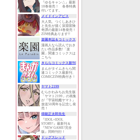
『ゆるキャン△』最新
18巻発売！ 各巻特典
付いてます。
メイドインアビス
大人気、つくしあきひ
と先生が描く深淵冒険
奇譚の最新14巻発売！
ZIN特典あります!!
楽園本誌＆コミックス
漫画人なら読んでおき
たい作品多数!「楽
園」関連コミックスは
こちら
きららコミックス新刊
まんがタイムきらら関
連コミックス最新刊、
COMICZIN特典付き！
ヤマト2199
むらかわみちお先生版
「ヤマト2199」の画集
が『宇宙戦艦ヤマト』
放送50周年を記念し発
売！
得能正太郎先生
『IDOL×IDOL
STORY!』最新刊＆
『NEW GAME!完全
版』同時刊行！
ドッグスレッド