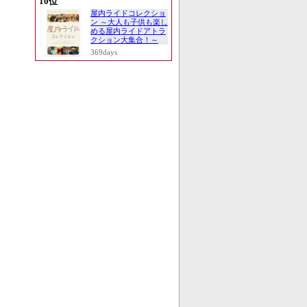
10位
屋内ライドコレクショ
ン ～大人も子供も楽し
める屋内ライドアトラ
クション大集合！～
369days