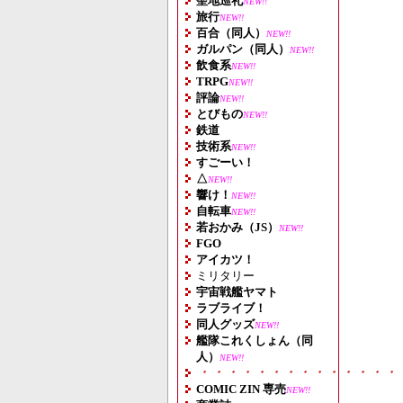
聖地巡礼
NEW!!
旅行
NEW!!
百合（同人）
NEW!!
ガルパン（同人）
NEW!!
飲食系
NEW!!
TRPG
NEW!!
評論
NEW!!
とびもの
NEW!!
鉄道
技術系
NEW!!
すごーい！
△
NEW!!
響け！
NEW!!
自転車
NEW!!
若おかみ（JS）
NEW!!
FGO
アイカツ！
ミリタリー
宇宙戦艦ヤマト
ラブライブ！
同人グッズ
NEW!!
艦隊これくしょん（同
人）
NEW!!
・・・・・・・・・・・・・・
COMIC ZIN 専売
NEW!!