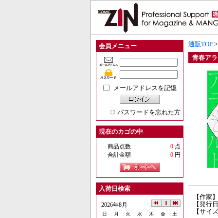
通販TOP
会員メニュー
青春アラ
メールアドレスを記憶
パスワードを忘れた方
現在のカゴの中
商品点数
0
点
合計金額
0
円
入荷日検索
【作家
【発行日】
2026年8月
【サイズ
日
月
火
水
木
金
土