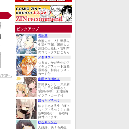
ピックアップ
雪割草
森薫先生、入江亜季先
生等が所属、漫画人大
注目の出版社・雪割草
のコミックスはこちら
メダリスト
つるまいかだ先生のフ
ィギュアスケート漫画
最新巻、特典イラスト
カード付
TOPへ
山田と加瀬さん
加瀬さんシリーズ最新
刊「山田と加瀬さん」
第5巻発売！ ZIN特典
イラストカード付
ぼっちざろっく
はまじあき先生『ぼっ
ち・ざ・ろっく！』最
新8巻発売！ 各巻特
典付いてます。
ゆるキャン△
大好評、あｆろ先生