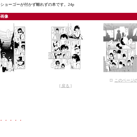
ショーゴーが付かず離れずの本です。24p
ル画像
このページの
[ 戻る ]
・・・・・