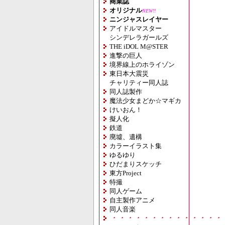
商業誌
オリジナル
NEW!!
ニンジャスレイヤー
アイドルマスター
シンデレラガールズ
THE iDOL M@STER
進撃の巨人
境界線上のホライゾン
東日本大震災
チャリティー同人誌
同人誌製作
魔法少女まどか☆マギカ
けいおん！
擬人化
鉄道
廃墟、遺構
カラーイラスト集
ゆるゆり
ひだまりスケッチ
東方Project
特撮
同人ゲーム
自主製作アニメ
同人音楽
・・・・・・・・・・・・・・