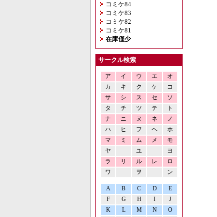
コミケ84
コミケ83
コミケ82
コミケ81
在庫僅少
サークル検索
ア
イ
ウ
エ
オ
カ
キ
ク
ケ
コ
サ
シ
ス
セ
ソ
タ
チ
ツ
テ
ト
ナ
ニ
ヌ
ネ
ノ
ハ
ヒ
フ
ヘ
ホ
マ
ミ
ム
メ
モ
ヤ
ユ
ヨ
ラ
リ
ル
レ
ロ
ワ
ヲ
ン
A
B
C
D
E
F
G
H
I
J
K
L
M
N
O