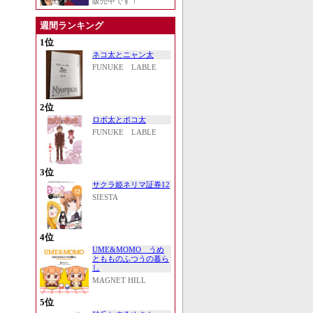
販売中です！
週間ランキング
1位
ネコ太とニャン太
FUNUKE LABLE
2位
ロボ太とポコ太
FUNUKE LABLE
3位
サクラ姫ネリマ証券12
SIESTA
4位
UME&MOMO うめ
ともものふつうの暮ら
し
MAGNET HILL
5位