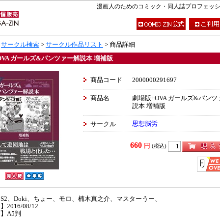
漫画人のためのコミック・同人誌プロフェッショナ
>
サークル検索
>
サークル作品リスト
> 商品詳細
OVA ガールズ&パンツァー解説本 増補版
商品コード
2000000291697
商品名
劇場版+OVA ガールズ&パン
説本 増補版
思想脳労
サークル
660
円
(税込)
S2、Doki、ちょー、モロ、楠木真之介、マスターうー、
2016/08/12
】A5判