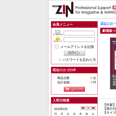
通販TOP
会員メニュー
劇場版+
メールアドレスを記憶
パスワードを忘れた方
現在のカゴの中
商品点数
0
点
合計金額
0
円
入荷日検索
【作家】
【発行日】
2026年8月
【サイズ
日
月
火
水
木
金
土