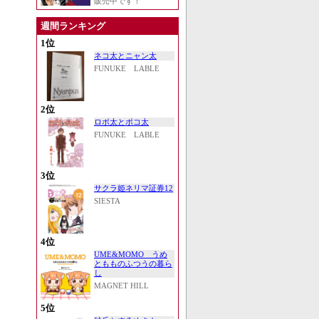
販売中です！
週間ランキング
1位
ネコ太とニャン太
FUNUKE LABLE
2位
ロボ太とポコ太
FUNUKE LABLE
3位
サクラ姫ネリマ証券12
SIESTA
4位
UME&MOMO うめ
ともものふつうの暮ら
し
MAGNET HILL
5位