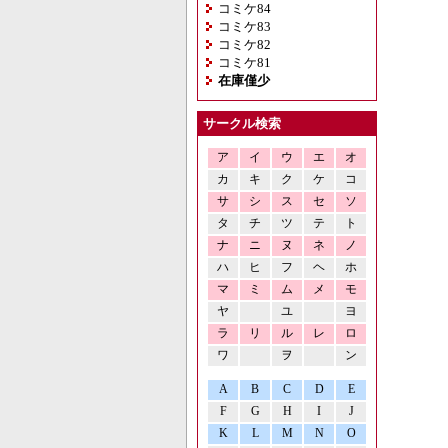
コミケ84
コミケ83
コミケ82
コミケ81
在庫僅少
サークル検索
ア
イ
ウ
エ
オ
カ
キ
ク
ケ
コ
サ
シ
ス
セ
ソ
タ
チ
ツ
テ
ト
ナ
ニ
ヌ
ネ
ノ
ハ
ヒ
フ
ヘ
ホ
マ
ミ
ム
メ
モ
ヤ
ユ
ヨ
ラ
リ
ル
レ
ロ
ワ
ヲ
ン
A
B
C
D
E
F
G
H
I
J
K
L
M
N
O