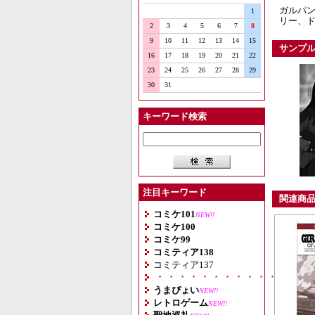
ガルパ
1
リー、ド
2
3
4
5
6
7
8
9
10
11
12
13
14
15
サンプ
16
17
18
19
20
21
22
23
24
25
26
27
28
29
30
31
キーワード検索
注目キーワード
関連商
コミケ101
NEW!!
コミケ100
コミケ99
コミティア138
コミティア137
・・・・・・・・・・・・・・
うまぴょい
NEW!!
レトロゲーム
NEW!!