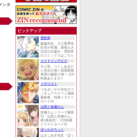
メンタ
ピックアップ
雪割草
森薫先生、入江亜季先
生等が所属、漫画人大
注目の出版社・雪割草
のコミックスはこちら
メイドインアビス
大人気、つくしあきひ
と先生が描く深淵冒険
奇譚の最新15巻！ ZIN
特典あります!!
メダリスト
つるまいかだ先生のフ
ィギュアスケート漫画
最新巻、特典イラスト
カード付
山田と加瀬さん
加瀬さんシリーズ最新
刊「山田と加瀬さん」
第5巻発売！ ZIN特典
イラストカード付
ぼっちざろっく
はまじあき先生『ぼっ