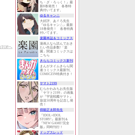
ち・ざ・ろっく！』最
新8巻発売！ 各巻特
典付いてます。
ゆるキャン△
大好評、あｆろ先生
『ゆるキャン△』最新
18巻発売！ 各巻特典
付いてます。
楽園本誌＆コミックス
漫画人なら読んでおき
TOPへ
たい作品多数!「楽
園」関連コミックスは
こちら
きららコミックス新刊
まんがタイムきらら関
連コミックス最新刊、
COMICZIN特典付き！
ヤマト2199
むらかわみちお先生版
「ヤマト2199」の画集
が『宇宙戦艦ヤマト』
放送50周年を記念し発
売！
得能正太郎先生
『IDOL×IDOL
STORY!』最新刊＆
『NEW GAME!完全
版』同時刊行！
ドッグスレッド