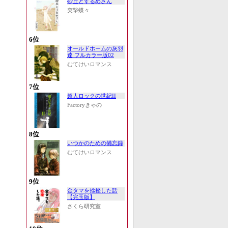
砂丘とするめさん
突撃蝶々
6位
オールドホームの灰羽
達 フルカラー版02
むてけいロマンス
7位
超人ロックの世紀II
Factoryきゃの
8位
いつかのための備忘録
むてけいロマンス
9位
金タマを捻挫した話
【完玉版】
さくら研究室