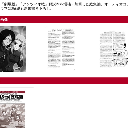
ン「劇場版」「アンツィオ戦」解説本を増補・加筆した総集編。オーディオコ
ラマCD解説も新規書き下ろし。
ル画像
品
・・・・・