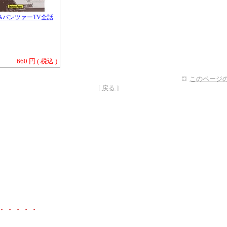
&パンツァーTV全話
660 円 ( 税込 )
このページの
[ 戻る ]
・・・・・