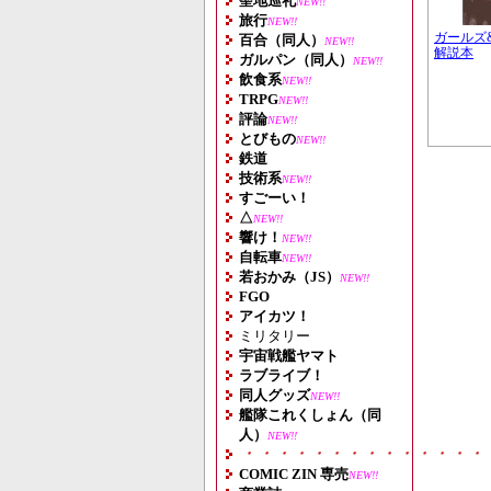
聖地巡礼
NEW!!
旅行
NEW!!
ガールズ
百合（同人）
NEW!!
解説本
ガルパン（同人）
NEW!!
飲食系
NEW!!
TRPG
NEW!!
評論
NEW!!
とびもの
NEW!!
鉄道
技術系
NEW!!
すごーい！
△
NEW!!
響け！
NEW!!
自転車
NEW!!
若おかみ（JS）
NEW!!
FGO
アイカツ！
ミリタリー
宇宙戦艦ヤマト
ラブライブ！
同人グッズ
NEW!!
艦隊これくしょん（同
人）
NEW!!
・・・・・・・・・・・・・・
COMIC ZIN 専売
NEW!!