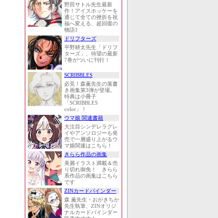
野田サトル先生最新
作！アイスホッケーを
通じて全ての挫折を祝
福へ変える、超回復の
物語1
ドリフターズ
平野耕太先生「ドリフ
ターズ」、待望の最新
7巻がついに刊行！
SCRIBBLES
必見！森薫先生の落書
き画集第3弾が登場。
特典は小冊子
「SCRIBBLES
color」！
ウマ娘 関連書籍
大注目シンデレラグレ
イやアンソロジーも発
売で一層盛り上がるウ
マ娘関連はこちら！
きらら作品の画集
美麗イラスト満載＆売
り切れ御免！ きらら
系作品の画集はこちら
です
ZINカードバインダー
森 薫先生・おがきちか
先生執筆、ZINオリジ
ナルカードバインダー