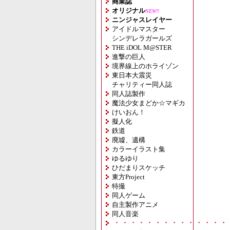
商業誌
オリジナル
NEW!!
ニンジャスレイヤー
アイドルマスター
シンデレラガールズ
THE iDOL M@STER
進撃の巨人
境界線上のホライゾン
東日本大震災
チャリティー同人誌
同人誌製作
魔法少女まどか☆マギカ
けいおん！
擬人化
鉄道
廃墟、遺構
カラーイラスト集
ゆるゆり
ひだまりスケッチ
東方Project
特撮
同人ゲーム
自主製作アニメ
同人音楽
・・・・・・・・・・・・・・