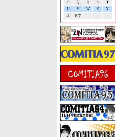
P
Q
R
S
T
U
V
W
X
Y
Z
数字